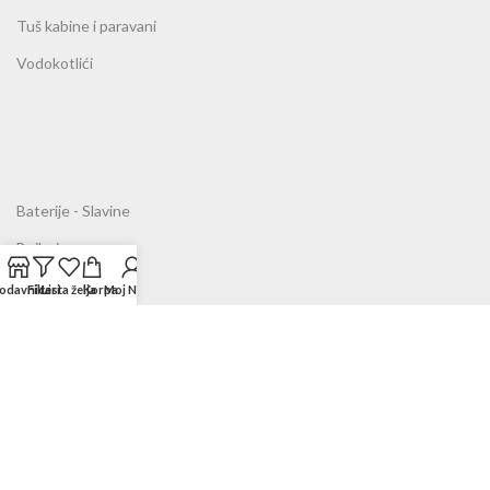
Tuš kabine i paravani
Vodokotlići
Baterije - Slavine
Bojleri
Kade
odavnica
Filteri
Lista želja
Korpa
Moj Nalog
Sudopere
Ventilatori
Sredstva za čišćenje