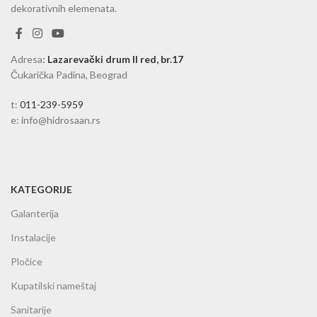
dekorativnih elemenata.
Adresa
:
Lazarevački drum II red, br.17
Čukarička Padina, Beograd
t:
011-239-5959
e: info@hidrosaan.rs
KATEGORIJE
Galanterija
Instalacije
Pločice
Kupatilski nameštaj
Sanitarije