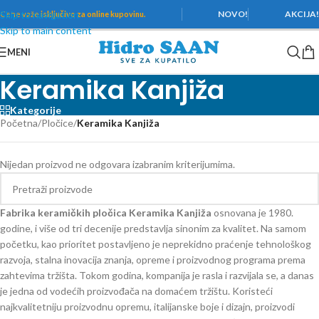
Skip to navigation
NOVO!
AKCIJA
Cene važe
isključivo za online kupovinu.
Skip to main content
MENI
Keramika Kanjiža
Kategorije
Početna
/
Pločice
/
Keramika Kanjiža
Nijedan proizvod ne odgovara izabranim kriterijumima.
Fabrika keramičkih pločica
Keramika Kanjiža
osnovana je 1980.
godine, i više od tri decenije predstavlja sinonim za kvalitet. Na samom
početku, kao prioritet postavljeno je neprekidno praćenje tehnološkog
razvoja, stalna inovacija znanja, opreme i proizvodnog programa prema
zahtevima tržišta. Tokom godina, kompanija je rasla i razvijala se, a danas
je jedna od vodećih proizvođača na domaćem tržištu. Koristeći
najkvalitetniju proizvodnu opremu, italijanske boje i dizajn, proizvodi