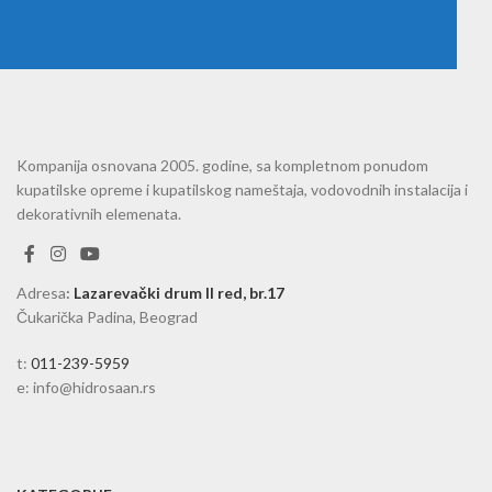
Kompanija osnovana 2005. godine, sa kompletnom ponudom
kupatilske opreme i kupatilskog nameštaja, vodovodnih instalacija i
dekorativnih elemenata.
Adresa
:
Lazarevački drum II red, br.17
Čukarička Padina, Beograd
t:
011-239-5959
e: info@hidrosaan.rs