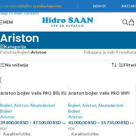
Skip to navigation
NOVO!
AKCIJA
Cene važe
isključivo za online kupovinu.
Skip to main content
MENI
Ariston
Kategorije
Početna
/
Bojleri
/
Ariston
Prikazano je svih 9 rezultata
Na sniženju
Filteri
Ariston bojler Velis PRO 80L EU
Ariston bojler Velis PRO WIFI
Bojleri
,
Ariston
,
Akumulacioni
Bojleri
,
Ariston
,
Akumulacioni
Bojleri
Bojleri
Ariston
Ariston
39.800,00
RSD
–
47.100,00
RSD
41.000,00
RSD
–
55.750,00
RSD
sa
sa
PDV
PDV
Karakteristike:
Karakteristike: