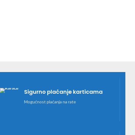
Visina (cm)54
Širina (cm)45
Dubina (cm)47
80 l
Visina (cm)75
Širina (cm)45
Dubina (cm)48
100 l
Visina (cm)90
Širina (cm)45
Dubina (cm)48
Sigurno plaćanje karticama
Mogućnost plaćanja na rate