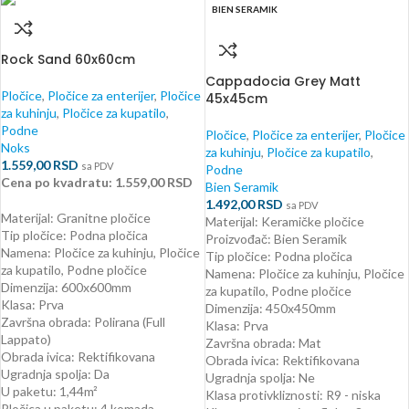
BIEN SERAMIK
Rock Sand 60x60cm
Cappadocia Grey Matt
Pločice
,
Pločice za enterijer
,
Pločice
45x45cm
za kuhinju
,
Pločice za kupatilo
,
Podne
Pločice
,
Pločice za enterijer
,
Pločice
Noks
za kuhinju
,
Pločice za kupatilo
,
1.559,00
RSD
sa PDV
Podne
Cena po kvadratu: 1.559,00 RSD
Bien Seramik
1.492,00
RSD
sa PDV
Materijal: Granitne pločice
Materijal: Keramičke pločice
Tip pločice: Podna pločica
Proizvođač: Bien Seramik
Namena: Pločice za kuhinju, Pločice
Tip pločice: Podna pločica
za kupatilo, Podne pločice
Namena: Pločice za kuhinju, Pločice
Dimenzija: 600x600mm
za kupatilo, Podne pločice
Klasa: Prva
Dimenzija: 450x450mm
Završna obrada: Polirana (Full
Klasa: Prva
Lappato)
Završna obrada: Mat
Obrada ivica: Rektifikovana
Obrada ivica: Rektifikovana
Ugradnja spolja: Da
Ugradnja spolja: Ne
U paketu: 1,44m²
Klasa protivkliznosti: R9 - niska
Pločica u paketu: 4 komada