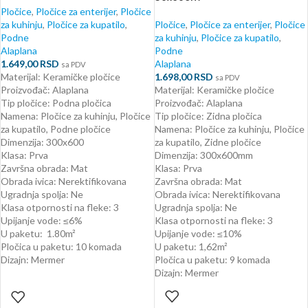
Pločice
,
Pločice za enterijer
,
Pločice
za kuhinju
,
Pločice za kupatilo
,
Pločice
,
Pločice za enterijer
,
Pločice
Podne
za kuhinju
,
Pločice za kupatilo
,
Alaplana
Podne
1.649,00
RSD
Alaplana
sa PDV
Materijal: Keramičke pločice
1.698,00
RSD
sa PDV
Proizvođač: Alaplana
Materijal: Keramičke pločice
Tip pločice: Podna pločica
Proizvođač: Alaplana
Namena: Pločice za kuhinju, Pločice
Tip pločice: Zidna pločica
za kupatilo, Podne pločice
Namena: Pločice za kuhinju, Pločice
Dimenzija: 300x600
za kupatilo, Zidne pločice
Klasa: Prva
Dimenzija: 300x600mm
Završna obrada: Mat
Klasa: Prva
Obrada ivica: Nerektifikovana
Završna obrada: Mat
Ugradnja spolja: Ne
Obrada ivica: Nerektifikovana
Klasa otpornosti na fleke: 3
Ugradnja spolja: Ne
Upijanje vode: ≤6%
Klasa otpornosti na fleke: 3
U paketu: 1.80
m²
Upijanje vode: ≤10%
Pločica u paketu: 10 komada
U paketu: 1,62m²
Dizajn: Mermer
Pločica u paketu: 9 komada
Dizajn: Mermer