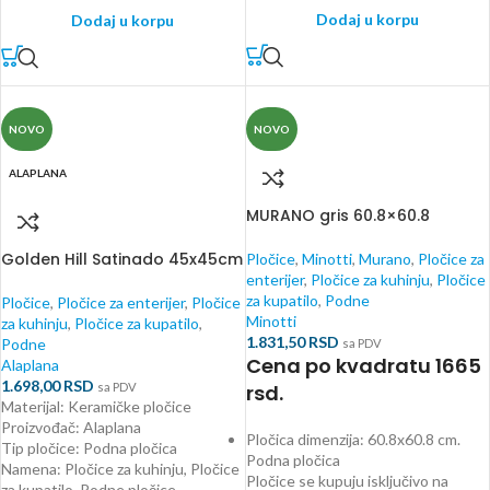
Dodaj u korpu
Dodaj u korpu
NOVO
NOVO
ALAPLANA
MURANO gris 60.8×60.8
Golden Hill Satinado 45x45cm
Pločice
,
Minotti
,
Murano
,
Pločice za
enterijer
,
Pločice za kuhinju
,
Pločice
za kupatilo
,
Podne
Pločice
,
Pločice za enterijer
,
Pločice
Minotti
za kuhinju
,
Pločice za kupatilo
,
1.831,50
RSD
Podne
sa PDV
Cena po kvadratu 1665
Alaplana
1.698,00
RSD
sa PDV
rsd.
Materijal: Keramičke pločice
Proizvođač: Alaplana
Pločica dimenzija: 60.8x60.8 cm.
Tip pločice: Podna pločica
Podna pločica
Namena: Pločice za kuhinju, Pločice
Pločice se kupuju isključivo na
za kupatilo, Podne pločice