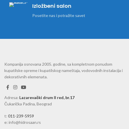
Izložbeni salon
Posetite nas i potražite savet
Kompanija osnovana 2005. godine, sa kompletnom ponudom
kupatilske opreme i kupatilskog nameštaja, vodovodnih instalacija i
dekorativnih elemenata.
Adresa
:
Lazarevački drum II red, br.17
Čukarička Padina, Beograd
t:
011-239-5959
e: info@hidrosaan.rs