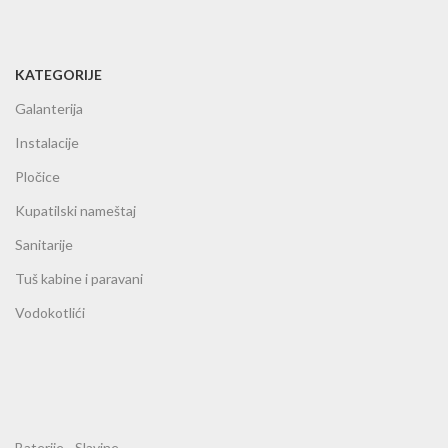
KATEGORIJE
Galanterija
Instalacije
Pločice
Kupatilski nameštaj
Sanitarije
Tuš kabine i paravani
Vodokotlići
Baterije - Slavine