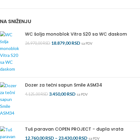
NA SNIŽENJU
WC šolja monoblok Vitra S20 sa WC daskom
18.879,00
RSD
26.970,00
RSD
sa PDV
Dozer za tečni sapun Smile ASM34
3.450,00
RSD
4.125,00
RSD
sa PDV
Tuš paravan COPEN PROJECT - dupla vrata
12.760,00
RSD
–
23.430,00
RSD
sa PDV