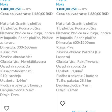
Noks
Noks
1.480,00
RSD
1.830,00
RSD
sa PDV
sa PDV
Cena po kvadratu: 1.480,00 RSD
Cena po kvadratu: 1.830,00 RSD
Materijal: Granitne pločice
Materijal: Granitne pločice
Tip pločice: Podna pločica
Tip pločice: Podna pločica
Namena: Pločice za kuhinju, Pločice
Namena: Pločice za kuhinju, Pločice
za kupatilo, Podne pločice, Pločice
za kupatilo, Podne pločice
za terasu
Dimenzija: 600x1200 mm
Dimenzija: 300x600 mm
Klasa: Prva
Klasa: Prva
Završna obrada: Polirana (Full
Završna obrada: Mat
Lappato)
Obrada ivica: Nerektifikovana
Obrada ivica: Rektifikovana
Ugradnja spolja: Da
Ugradnja spolja: Da
Klasa protivkliznosti:
U paketu: 1,44m²
R10 - srednja
Pločica u paketu: 2 komada
U paketu: 1,44m²
Težina paketa: 28.5 kg
Pločica u paketu: 8 komada
Debljina pločice: 9 mm
Debljina pločice: 9 mm
Dizajn: Kamen
Dizajn: Drvo