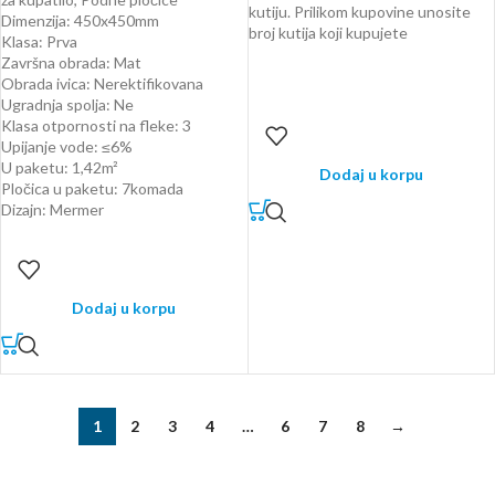
kutiju. Prilikom kupovine unosite
Dimenzija: 450x450mm
broj kutija koji kupujete
Klasa: Prva
Završna obrada: Mat
Obrada ivica: Nerektifikovana
Ugradnja spolja: Ne
Klasa otpornosti na fleke: 3
Upijanje vode: ≤6%
U paketu: 1,42m²
Dodaj u korpu
Pločica u paketu: 7komada
Dizajn: Mermer
Dodaj u korpu
1
2
3
4
…
6
7
8
→