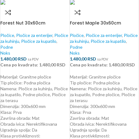
Forest Nut 30x60cm
Forest Maple 30x60cm
Pločice
,
Pločice za enterijer
,
Pločice
Pločice
,
Pločice za enterijer
,
Pločice
za kuhinju
,
Pločice za kupatilo
,
za kuhinju
,
Pločice za kupatilo
,
Podne
Podne
Noks
Noks
1.480,00
RSD
1.480,00
RSD
sa PDV
sa PDV
Cena po kvadratu: 1.480,00 RSD
Cena po kvadratu: 1.480,00 RSD
Materijal: Granitne pločice
Materijal: Granitne pločice
Tip pločice: Podna pločica
Tip pločice: Podna pločica
Namena: Pločice za kuhinju, Pločice
Namena: Pločice za kuhinju, Pločice
za kupatilo, Podne pločice, Pločice
za kupatilo, Podne pločice, Pločice
za terasu
za terasu
Dimenzija: 300x600 mm
Dimenzija: 300x600 mm
Klasa: Prva
Klasa: Prva
Završna obrada: Mat
Završna obrada: Mat
Obrada ivica: Nerektifikovana
Obrada ivica: Nerektifikovana
Ugradnja spolja: Da
Ugradnja spolja: Da
Klasa protivkliznosti:
Klasa protivkliznosti: