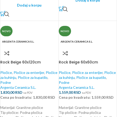
Dodaj u korpu
Dodaj u korpu
NOVO
NOVO
ARGENTA CERAMICA S.L.
ARGENTA CERAMICA S.L.
Rock Beige 60x120cm
Rock Beige 60x60cm
Pločice
,
Pločice za enterijer
,
Pločice
Pločice
,
Pločice za enterijer
,
Pločice
za kuhinju
,
Pločice za kupatilo
,
za kuhinju
,
Pločice za kupatilo
,
Podne
Podne
Argenta Ceramica S.L.
Argenta Ceramica S.L.
1.830,00
RSD
1.559,00
RSD
sa PDV
sa PDV
Cena po kvadratu: 1.830,00 RSD
Cena po kvadratu: 1.559,00 RSD
Materijal: Granitne pločice
Materijal: Granitne pločice
Tip pločice: Podna pločica
Tip pločice: Podna pločica