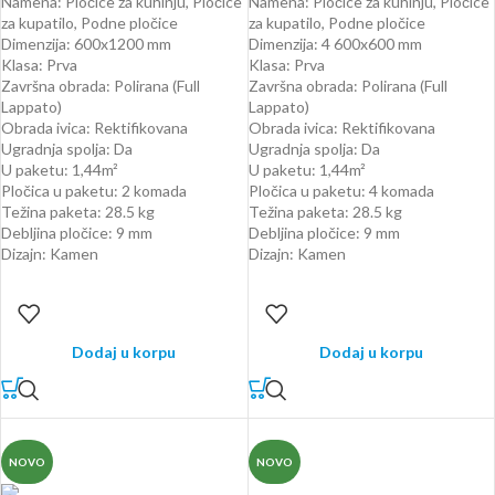
Namena: Pločice za kuhinju, Pločice
Namena: Pločice za kuhinju, Pločice
za kupatilo, Podne pločice
za kupatilo, Podne pločice
Dimenzija: 600x1200 mm
Dimenzija: 4 600x600 mm
Klasa: Prva
Klasa: Prva
Završna obrada: Polirana (Full
Završna obrada: Polirana (Full
Lappato)
Lappato)
Obrada ivica: Rektifikovana
Obrada ivica: Rektifikovana
Ugradnja spolja: Da
Ugradnja spolja: Da
U paketu: 1,44m²
U paketu: 1,44m²
Pločica u paketu: 2 komada
Pločica u paketu: 4 komada
Težina paketa: 28.5 kg
Težina paketa: 28.5 kg
Debljina pločice: 9 mm
Debljina pločice: 9 mm
Dizajn: Kamen
Dizajn: Kamen
Dodaj u korpu
Dodaj u korpu
NOVO
NOVO