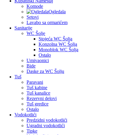
Kupatilski Nameštaj
Komode
Ogledala
Setovi
Lavabo sa ormarićem
Sanitarije
WC Šolje
Stojeća WC Šolja
Konzolna WC Šolja
Monoblok WC Šolja
Ostalo
Umivaonici
Bide
Daske za WC Šolju
Tuš
Paravani
Tuš kabine
Tuš kanalice
Rezervni delovi
Tuš gredice
Ostalo
Vodokotlići
Predzidni vodokotlići
Ugradni vodokotlići
Tipke