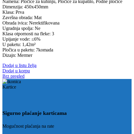
Namena: Pločice za kuhinju, Pločice za kupatilo, Podne pločice
Dimenzija: 450x450mm
Klasa: Prva
Završna obrada: Mat
Obrada ivica: Nerektifikovana
Ugradnja spolja: Ne
Klasa otpornosti na fleke: 3
Upijanje vode: ≤6%
U paketu: 1,42m²
Pločica u paketu: 7komada
Dizajn: Mermer
Dodaj u listu želja
Dodaj u korpu
Brz pregled
Sigurno plaćanje karticama
Mogućnost plaćanja na rate