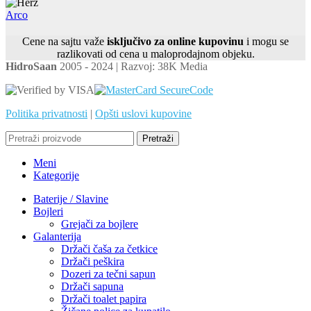
Arco
Cene na sajtu važe
isključivo za online kupovinu
i mogu se
razlikovati od cena u maloprodajnom objeku.
HidroSaan
2005 - 2024 | Razvoj: 38K Media
Politika privatnosti
|
Opšti uslovi kupovine
Pretraži
Meni
Kategorije
Baterije / Slavine
Bojleri
Grejači za bojlere
Galanterija
Držači čaša za četkice
Držači peškira
Dozeri za tečni sapun
Držači sapuna
Držači toalet papira