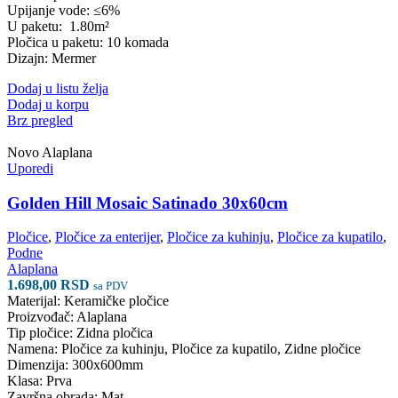
Upijanje vode: ≤6%
U paketu: 1.80
m²
Pločica u paketu: 10 komada
Dizajn: Mermer
Dodaj u listu želja
Dodaj u korpu
Brz pregled
Novo
Alaplana
Uporedi
Golden Hill Mosaic Satinado 30x60cm
Pločice
,
Pločice za enterijer
,
Pločice za kuhinju
,
Pločice za kupatilo
,
Podne
Alaplana
1.698,00
RSD
sa PDV
Materijal: Keramičke pločice
Proizvođač: Alaplana
Tip pločice: Zidna pločica
Namena: Pločice za kuhinju, Pločice za kupatilo, Zidne pločice
Dimenzija: 300x600mm
Klasa: Prva
Završna obrada: Mat