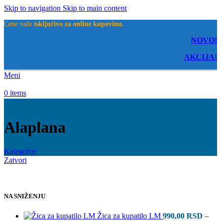
Skip to navigation
Skip to main content
Cene važe
isključivo za online kupovinu.
NOVO!
AKCIJA!
Meni
0
items
Alaplana
Kategorije
Zatvori
NA SNIŽENJU
Žica za kupatilo LM
990,00
RSD
–