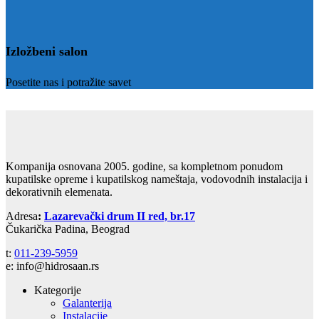
Izložbeni salon
Posetite nas i potražite savet
Kompanija osnovana 2005. godine, sa kompletnom ponudom
kupatilske opreme i kupatilskog nameštaja, vodovodnih instalacija i
dekorativnih elemenata.
Adresa
:
Lazarevački drum II red, br.17
Čukarička Padina, Beograd
t:
011-239-5959
e: info@hidrosaan.rs
Kategorije
Galanterija
Instalacije