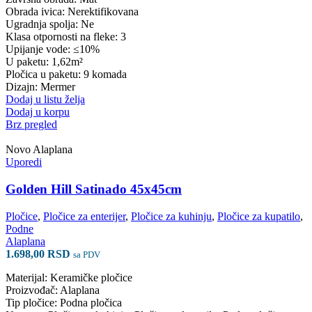
Obrada ivica: Nerektifikovana
Ugradnja spolja: Ne
Klasa otpornosti na fleke: 3
Upijanje vode: ≤10%
U paketu: 1,62m²
Pločica u paketu: 9 komada
Dizajn: Mermer
Dodaj u listu želja
Dodaj u korpu
Brz pregled
Novo
Alaplana
Uporedi
Golden Hill Satinado 45x45cm
Pločice
,
Pločice za enterijer
,
Pločice za kuhinju
,
Pločice za kupatilo
,
Podne
Alaplana
1.698,00
RSD
sa PDV
Materijal: Keramičke pločice
Proizvođač: Alaplana
Tip pločice: Podna pločica