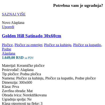
Potrebna vam je ugradnja?
SAZNAJ VIŠE
Novo
Alaplana
Uporedi
Golden Hill Satinado 30x60cm
Pločice
,
Pločice za enterijer
,
Pločice za kuhinju
,
Pločice za kupatilo
,
Podne
Alaplana
1.649,00
RSD
sa PDV
Materijal: Keramičke pločice
Proizvođač: Alaplana
Tip pločice: Podna pločica
Namena: Pločice za kuhinju, Pločice za kupatilo, Podne pločice
Dimenzija: 300x600
Klasa: Prva
Završna obrada: Mat
Obrada ivica: Nerektifikovana
Ugradnja spolja: Ne
Klasa otpornosti na fleke: 3