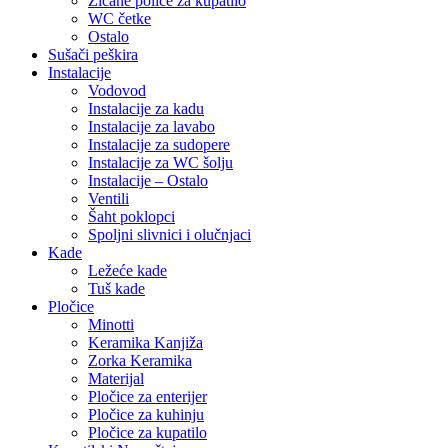
Žičane police za kupatilo
WC četke
Ostalo
Sušači peškira
Instalacije
Vodovod
Instalacije za kadu
Instalacije za lavabo
Instalacije za sudopere
Instalacije za WC šolju
Instalacije – Ostalo
Ventili
Šaht poklopci
Spoljni slivnici i olučnjaci
Kade
Ležeće kade
Tuš kade
Pločice
Minotti
Keramika Kanjiža
Zorka Keramika
Materijal
Pločice za enterijer
Pločice za kuhinju
Pločice za kupatilo