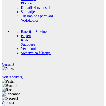
Pločice
Kupatilski nameštaj
Sanitarije
Tuš kabine i paravani
Vodokotlići
Baterije - Slavine
Bojleri
Kade
Sudopere
Ventilatori
Sredstva za čišćenje
Cersanit
Von Adelberg
Cotexsa