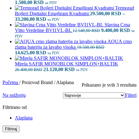
Raspon
1.580,00
RSD
sa PDV
cena:
Termorad
od
Bojleri Digitalni Emajlirani Kvadratni
29.500,00
RSD
–
990,00 RSD
Raspon
33.200,00
RSD
sa PDV
do
cena:
Slavina Crna
1.580,00 RSD
od
Originalna
Tre
Vitto Verdeline BVI1VL-BL
9.400,00
RSD
12.540,00
RSD
sa
29.500,00 RSD
cena
cen
PDV
do
je
je:
AQUA crno
33.200,00 RSD
bila:
9.40
zlatna baterija za lavabo visoka
19.500,00
RSD
Originalna
Trenutna
12.540,00 RSD.
14.625,00
RSD
sa PDV
cena
cena
je
je:
Mirela SAFIR MONOBLOK SIMPLON+BALTIK
bila:
Originalna
14.625,00 RSD.
Trenutna
21.120,00
RSD
26.400,00
RSD
sa PDV
19.500,00 RSD.
cena
cena
je
je:
Početna
/
Proizvod Brand
/
Alaplana
S
Prikazano je svih 3 rezultata
bila:
21.120,00 RSD.
p
26.400,00 RSD.
Na sniženju
Filteri
n
Filtrirano od
Alaplana
Filtriraj