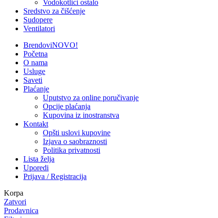
Vodokotlici ostalo
Sredstvo za čišćenje
Sudopere
Ventilatori
Brendovi
NOVO!
Početna
O nama
Usluge
Saveti
Plaćanje
Uputstvo za online poručivanje
Opcije plaćanja
Kupovina iz inostranstva
Kontakt
Opšti uslovi kupovine
Izjava o saobraznosti
Politika privatnosti
Lista želja
Uporedi
Prijava / Registracija
Korpa
Zatvori
Prodavnica