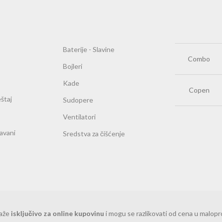
Baterije - Slavine
Combo
Bojleri
Kade
Copen
štaj
Sudopere
Ventilatori
ravani
Sredstva za čišćenje
važe
isključivo za online kupovinu
i mogu se razlikovati od cena u malop