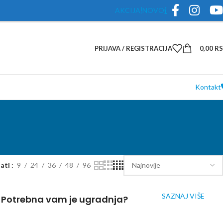
AKCIJA
NOVO
PRIJAVA / REGISTRACIJA
0,00
R
Kontakt
zati
9
24
36
48
96
SAZNAJ VIŠE
Potrebna vam je ugradnja?