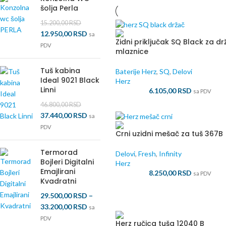
šolja Perla
15.200,00
RSD
12.950,00
RSD
sa
Zidni priključak SQ Black za dr
PDV
mlaznice
Tuš kabina
Baterije Herz
,
SQ
,
Delovi
Ideal 9021 Black
Herz
Linni
6.105,00
RSD
sa PDV
46.800,00
RSD
37.440,00
RSD
sa
PDV
Crni uzidni mešač za tuš 367B
Termorad
Delovi
,
Fresh
,
Infinity
Bojleri Digitalni
Herz
Emajlirani
8.250,00
RSD
sa PDV
Kvadratni
29.500,00
RSD
–
33.200,00
RSD
sa
PDV
Herz ručica tuša 12040 B