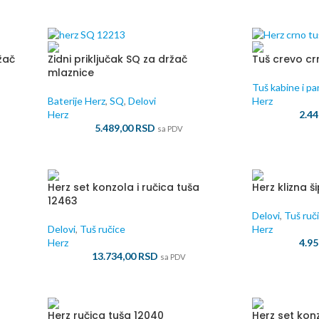
žač
Zidni priključak SQ za držač
Tuš crevo cr
mlaznice
Tuš kabine i pa
Baterije Herz
,
SQ
,
Delovi
Herz
Herz
2.4
5.489,00
RSD
sa PDV
Herz set konzola i ručica tuša
Herz klizna š
12463
Delovi
,
Tuš ruč
Delovi
,
Tuš ručice
Herz
Herz
4.9
13.734,00
RSD
sa PDV
Herz ručica tuša 12040
Herz set konz