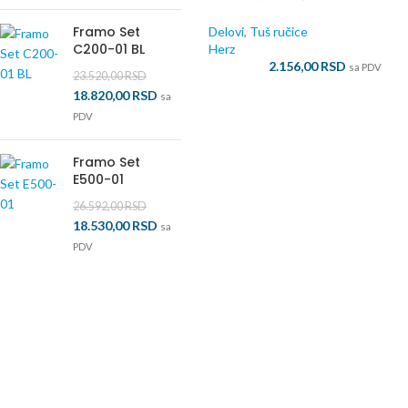
Framo Set
Delovi
,
Tuš ručice
C200-01 BL
Herz
2.156,00
RSD
sa PDV
23.520,00
RSD
18.820,00
RSD
sa
PDV
Framo Set
E500-01
26.592,00
RSD
18.530,00
RSD
sa
PDV