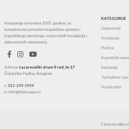
KATEGORIJE
Kompanija osnovana 2005. godine, sa
Galanterija
kompletnom ponudom kupatilske opreme i
kupatilskog nameštaja, vodovodnih instalacija i
Instalacije
dekorativnih elemenata.
Pločice
Kupatilski name
Adresa
:
Lazarevački drum II red, br.17
Sanitarije
Čukarička Padina, Beograd
Tuš kabine i pa
t:
011-239-5959
Vodokotlići
e: info@hidrosaan.rs
Cene na sajtu 