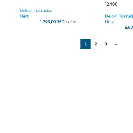
12460
Delovi
,
Tuš ručice
Herz
Delovi
,
Tuš ruč
1.793,00
RSD
Herz
sa PDV
6.8
1
2
3
→