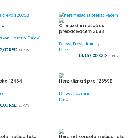
no
Crni uzidni mešač sa
prebacivačem 368B
ravani - ostalo
,
Delovi
Delovi
,
Fresh
,
Infinity
42,00
RSD
Herz
sa PDV
14.157,00
RSD
sa PDV
ipka 12464
Herz klizna šipka 12659B
ice
Delovi
,
Tuš ručice
Herz
50,00
RSD
sa PDV
ola i ručica tuša
Herz set konzola i ručica tuša