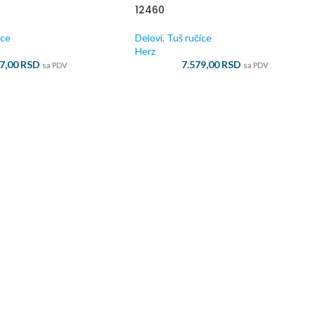
12460
ice
Delovi
,
Tuš ručice
Herz
37,00
RSD
7.579,00
RSD
sa PDV
sa PDV