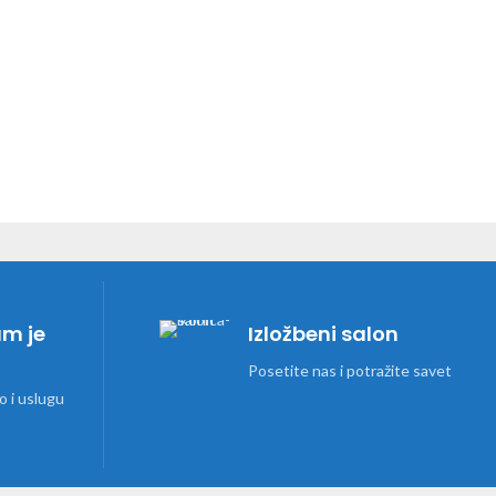
am je
Izložbeni salon
Posetite nas i potražite savet
 i uslugu