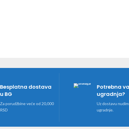
Besplatna dostava
Potrebna v
u BG
ugradnja?
Za porudžbine veće od 20,000
Uz dostavu nudimo
RSD
ugradnje.