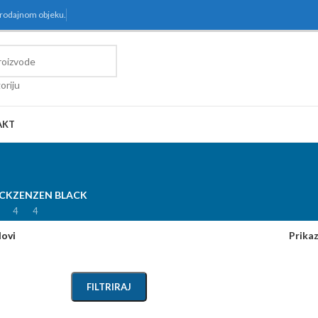
prodajnom objeku.
oriju
AKT
ACK
ZEN
ZEN BLACK
4
4
lovi
Prika
FILTRIRAJ