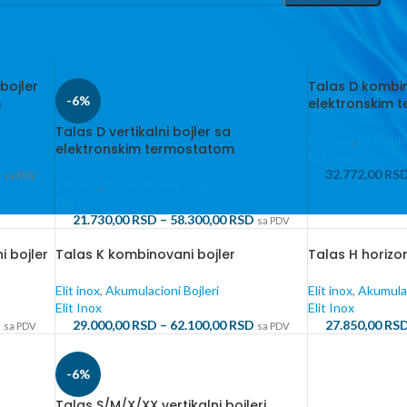
bojler
Talas D kombin
-6%
m
elektronskim 
Talas D vertikalni bojler sa
Elit inox
,
Akumulac
elektronskim termostatom
Elit Inox
D
32.772,00
RS
sa PDV
Elit inox
,
Akumulacioni Bojleri
Elit Inox
21.730,00
RSD
–
58.300,00
RSD
sa PDV
 bojler
Talas K kombinovani bojler
Talas H horizon
Elit inox
,
Akumulacioni Bojleri
Elit inox
,
Akumulac
Elit Inox
Elit Inox
D
29.000,00
RSD
–
62.100,00
RSD
27.850,00
RS
sa PDV
sa PDV
-6%
Talas S/M/X/XX vertikalni bojleri