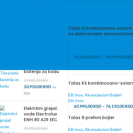
NA SNIŽENJU
Baterija za
lavabo
Hansgrohe
Talas D kombinovano solarni 
71712990
sa elektronskim termostato
29.100,00
RSD
26.190,00
RSD
sa
Elit inox
,
Akumulacioni Bojleri
Elit Inox
PDV
59.560,00
RSD
–
80.909,00
RS
ECA Tiera bela
baterija za kadu
14.600,00
RSD
Talas KS kombinovano-solarni
10.950,00
RSD
sa
PDV
Elit inox
,
Akumulacioni Bojleri
Elit Inox
63.990,00
RSD
–
76.150,00
RS
Električni grejač
vode Electrolux
Talas 8 prelivni bojler
EWH 80 AZR EEC
40.200,00
RSD
Elit inox
,
Akumulacioni Bojleri