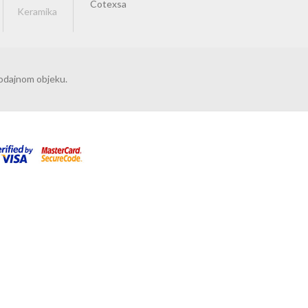
Cotexsa
rodajnom objeku.
IŠE
PRIHVATAM