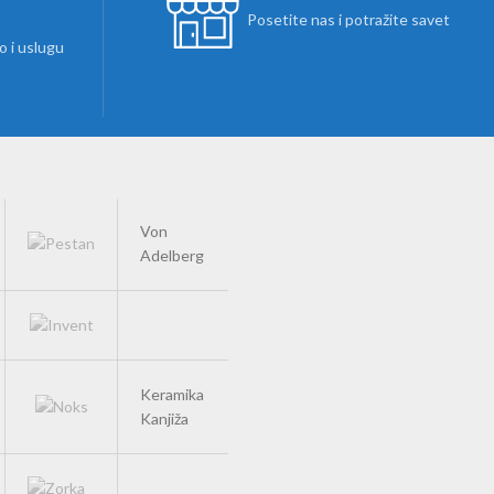
Posetite nas i potražite savet
 i uslugu
Von
Adelberg
Keramika
Kanjiža