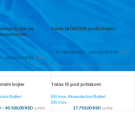
ovani bojler sa
Talas EB/KB/KSB podni bojleri
termostatom
Elit inox
,
Akumulacioni Bojleri
ioni Bojleri
Elit Inox
81.000,00
RSD
–
160.100,00
RSD
sa PDV
D
–
64.846,00
RSD
sa PDV
talni bojler
Talas 10 pod pritiskom
ioni Bojleri
Elit inox
,
Akumulacioni Bojleri
Elit Inox
D
–
45.500,00
RSD
17.750,00
RSD
sa PDV
sa PDV