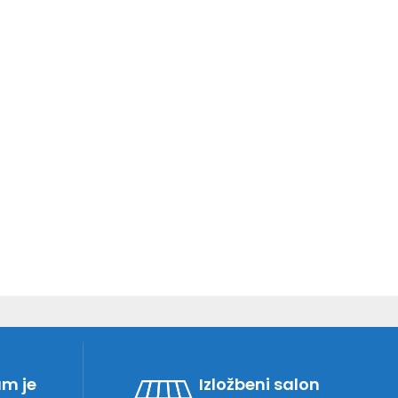
am je
Izložbeni salon