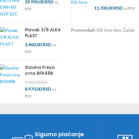
29.990,00
RSD
Elit Inox
sa
11.700,00
RSD
sa PDV
PDV
Plovak 3/8 ALKA
Proizvođač
: Elit Inox doo, Čačak
PLAST
1.400,00
RSD
sa
PDV
Slavina Freya
crna BFR48B
9.460,00
RSD
8.970,00
RSD
sa
PDV
Sigurno plaćanje