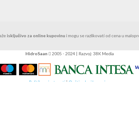
važe
isključivo za online kupovinu
i mogu se razlikovati od cena u malop
HidroSaan
2005 - 2024 | Razvoj: 38K Media
Politika privatnosti
|
Opšti uslovi kupovine
 Pregledavanjem ove veb stranice prihvatate našu upotrebu kolačića.
V