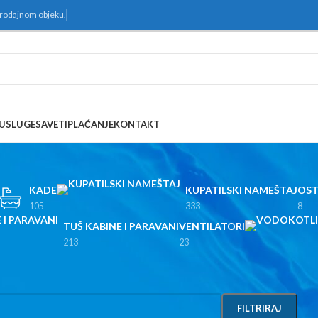
prodajnom objeku.
USLUGE
SAVETI
PLAĆANJE
KONTAKT
KADE
KUPATILSKI NAMEŠTAJ
OST
105
333
8
TUŠ KABINE I PARAVANI
VENTILATORI
213
23
Prika
FILTRIRAJ