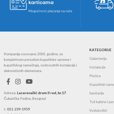
karticama
Mogućnost plaćanja na rate
KATEGORIJE
Kompanija osnovana 2005. godine, sa
Galanterija
kompletnom ponudom kupatilske opreme i
kupatilskog nameštaja, vodovodnih instalacija i
Instalacije
dekorativnih elemenata.
Pločice
Kupatilski name
Adresa
:
Lazarevački drum II red, br.17
Sanitarije
Čukarička Padina, Beograd
Tuš kabine i pa
t:
011-239-5959
Vodokotlići