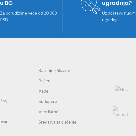
u BG
ugradnja?
Za porudžbine veće od 20,000
Uz dostavu nudimo
RSD
ugradnje.
Baterije - Slavine
Bojleri
Kade
štaj
Sudopere
Ventilatori
ravani
Sredstva za čišćenje