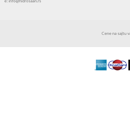
e: info@hidrosaan.rs
Cene na sajtu 
Mi koristimo "kolačiće" da bismo poboljšali vaše iskustvo na sajtu.