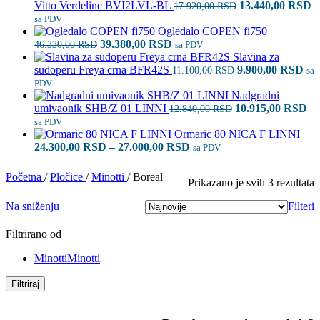
Originalna
T
Vitto Verdeline BVI2LVL-BL
13.440,00
RSD
17.920,00
RSD
cena
c
sa PDV
je
je
Ogledalo COPEN fi750
Originalna
Trenutna
bila:
1
39.380,00
RSD
46.330,00
RSD
sa PDV
cena
cena
17.920,00 RSD.
Slavina za
je
je:
Originalna
Tre
sudoperu Freya crna BFR42S
9.900,00
RSD
11.100,00
RSD
sa
bila:
39.380,00 RSD.
cena
cen
PDV
46.330,00 RSD.
je
je:
Nadgradni
Originalna
bila:
9.9
Tr
umivaonik SHB/Z 01 LINNI
10.915,00
RSD
12.840,00
RSD
cena
11.100,00 RSD.
ce
sa PDV
je
je:
Ormaric 80 NICA F LINNI
Raspon
bila:
10
24.300,00
RSD
–
27.000,00
RSD
sa PDV
cena:
12.840,00 RSD.
od
Početna
/
Pločice
/
Minotti
/
Boreal
S
Prikazano je svih 3 rezultata
24.300,00 RSD
p
do
Na sniženju
Filteri
n
27.000,00 RSD
Filtrirano od
Minotti
Minotti
Filtriraj