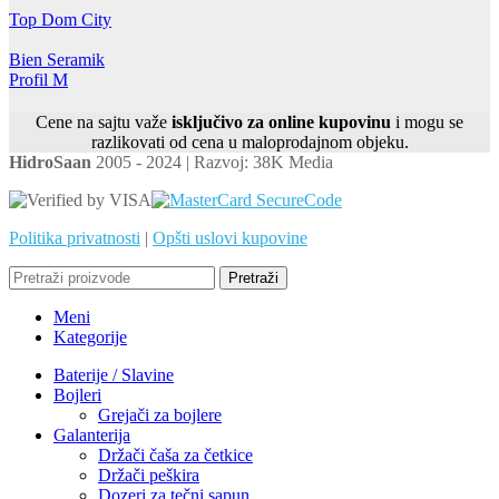
Top Dom City
Bien Seramik
Profil M
Cene na sajtu važe
isključivo za online kupovinu
i mogu se
razlikovati od cena u maloprodajnom objeku.
HidroSaan
2005 - 2024 | Razvoj: 38K Media
Politika privatnosti
|
Opšti uslovi kupovine
Pretraži
Meni
Kategorije
Baterije / Slavine
Bojleri
Grejači za bojlere
Galanterija
Držači čaša za četkice
Držači peškira
Dozeri za tečni sapun