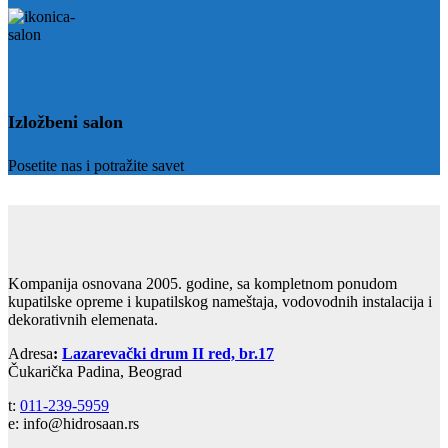
Izložbeni salon
Posetite nas i potražite savet
Kompanija osnovana 2005. godine, sa kompletnom ponudom
kupatilske opreme i kupatilskog nameštaja, vodovodnih instalacija i
dekorativnih elemenata.
Adresa
:
Lazarevački drum II red, br.17
Čukarička Padina, Beograd
t:
011-239-5959
e: info@hidrosaan.rs