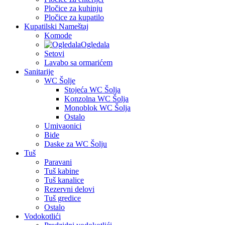
Pločice za kuhinju
Pločice za kupatilo
Kupatilski Nameštaj
Komode
Ogledala
Setovi
Lavabo sa ormarićem
Sanitarije
WC Šolje
Stojeća WC Šolja
Konzolna WC Šolja
Monoblok WC Šolja
Ostalo
Umivaonici
Bide
Daske za WC Šolju
Tuš
Paravani
Tuš kabine
Tuš kanalice
Rezervni delovi
Tuš gredice
Ostalo
Vodokotlići