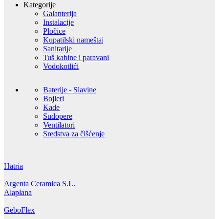
Kategorije
Galanterija
Instalacije
Pločice
Kupatilski nameštaj
Sanitarije
Tuš kabine i paravani
Vodokotlići
Baterije - Slavine
Bojleri
Kade
Sudopere
Ventilatori
Sredstva za čišćenje
Hatria
Argenta Ceramica S.L.
Alaplana
GeboFlex