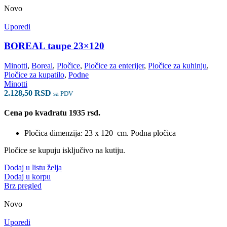
Novo
Uporedi
BOREAL taupe 23×120
Minotti
,
Boreal
,
Pločice
,
Pločice za enterijer
,
Pločice za kuhinju
,
Pločice za kupatilo
,
Podne
Minotti
2.128,50
RSD
sa PDV
Cena po kvadratu 1935 rsd.
Pločica dimenzija: 23 x 120 cm. Podna pločica
Pločice se kupuju isključivo na kutiju.
Dodaj u listu želja
Dodaj u korpu
Brz pregled
Novo
Uporedi