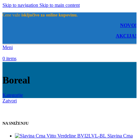
Skip to navigation
Skip to main content
Cene važe
isključivo za online kupovinu.
NOVO!
AKCIJA!
Meni
0
items
Boreal
Kategorije
Zatvori
NA SNIŽENJU
Slavina Crna