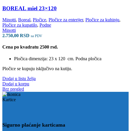
BOREAL miel 23×120
Minotti
,
Boreal
,
Pločice
,
Pločice za enterijer
,
Pločice za kuhinju
,
Pločice za kupatilo
,
Podne
Minotti
2.750,00
RSD
sa PDV
Cena po kvadratu 2500 rsd.
Pločica dimenzija: 23 x 120 cm. Podna pločica
Pločice se kupuju isključivo na kutiju.
Dodaj u listu želja
Dodaj u korpu
Brz pregled
Sigurno plaćanje karticama