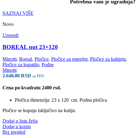
Potrebna vam je ugradnja?
SAZNAJ VIŠE
Novo
Uporedi
BOREAL nut 23×120
Minotti
,
Boreal
,
Pločice
,
Pločice za enterijer
,
Pločice za kuhinju
,
Pločice za kupatilo
,
Podne
Minotti
2.640,00
RSD
sa PDV
Cena po kvadratu 2400 rsd.
Pločica dimenzija: 23 x 120 cm. Podna pločica
Pločice se kupuju isključivo na kutiju.
Dodaj u listu želja
Dodaj u korpu
Brz pregled