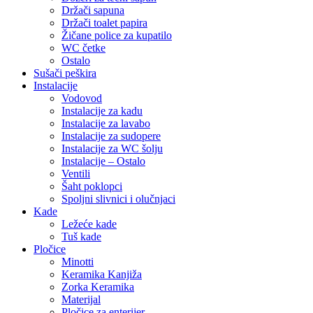
Držači sapuna
Držači toalet papira
Žičane police za kupatilo
WC četke
Ostalo
Sušači peškira
Instalacije
Vodovod
Instalacije za kadu
Instalacije za lavabo
Instalacije za sudopere
Instalacije za WC šolju
Instalacije – Ostalo
Ventili
Šaht poklopci
Spoljni slivnici i olučnjaci
Kade
Ležeće kade
Tuš kade
Pločice
Minotti
Keramika Kanjiža
Zorka Keramika
Materijal
Pločice za enterijer