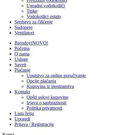
Predzidni vodokotlići
Ugradni vodokotlići
Tipke
Vodokotlici ostalo
Sredstvo za čišćenje
Sudopere
Ventilatori
Brendovi
NOVO!
Početna
O nama
Usluge
Saveti
Plaćanje
Uputstvo za online poručivanje
Opcije plaćanja
Kupovina iz inostranstva
Kontakt
Opšti uslovi kupovine
Izjava o saobraznosti
Politika privatnosti
Lista želja
Uporedi
Prijava / Registracija
Korpa