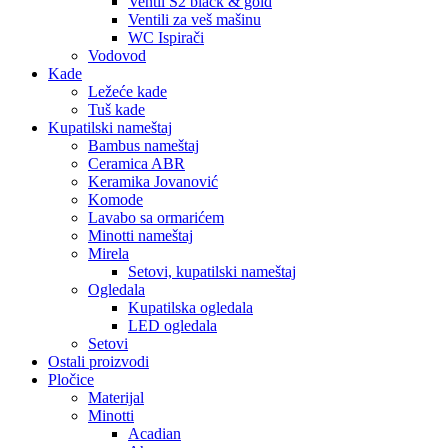
Ventil S2 black & gold
Ventili za veš mašinu
WC Ispirači
Vodovod
Kade
Ležeće kade
Tuš kade
Kupatilski nameštaj
Bambus nameštaj
Ceramica ABR
Keramika Jovanović
Komode
Lavabo sa ormarićem
Minotti nameštaj
Mirela
Setovi, kupatilski nameštaj
Ogledala
Kupatilska ogledala
LED ogledala
Setovi
Ostali proizvodi
Pločice
Materijal
Minotti
Acadian