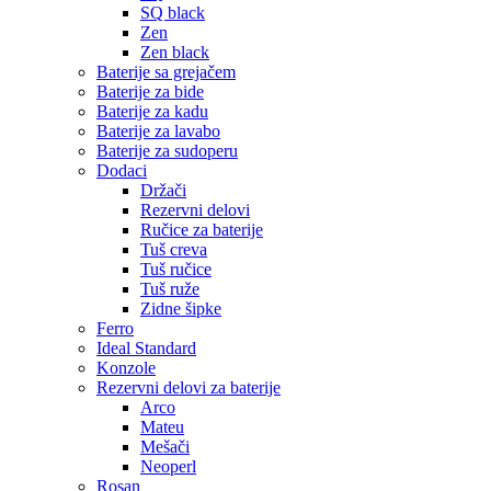
SQ black
Zen
Zen black
Baterije sa grejačem
Baterije za bide
Baterije za kadu
Baterije za lavabo
Baterije za sudoperu
Dodaci
Držači
Rezervni delovi
Ručice za baterije
Tuš creva
Tuš ručice
Tuš ruže
Zidne šipke
Ferro
Ideal Standard
Konzole
Rezervni delovi za baterije
Arco
Mateu
Mešači
Neoperl
Rosan