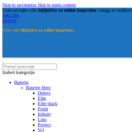
Skip to navigation
Skip to main content
Cene na sajtu važe
isključivo za online kupovinu
i mogu se razlikov
AKCIJA
NOVO
Cene važe
isključivo za online kupovinu.
Izaberi kategoriju
Baterije
Baterije Herz
Delovi
Elite
Elite black
Fresh
Infinity
Lino
Project
SQ