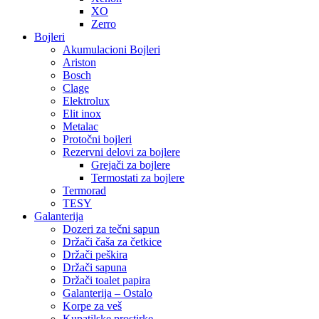
XO
Zerro
Bojleri
Akumulacioni Bojleri
Ariston
Bosch
Clage
Elektrolux
Elit inox
Metalac
Protočni bojleri
Rezervni delovi za bojlere
Grejači za bojlere
Termostati za bojlere
Termorad
TESY
Galanterija
Dozeri za tečni sapun
Držači čaša za četkice
Držači peškira
Držači sapuna
Držači toalet papira
Galanterija – Ostalo
Korpe za veš
Kupatilske prostirke