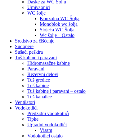
Daske za WC Šolju
Umivaonici
WC šolje
Konzolna WC Šolja
Monoblok wc šolja
Stojeća WC Šolja
Wc šolje – Ostalo
Sredstvo za čišćenje
Sudopere
Sušači peškira
Tuš kabine i paravani
Hidromasažne kabine
Paravani
Rezervni delovi
Tuš gredice
Tuš kabine
Tuš kabine i paravani – ostalo
Tuš kanalice
Ventilatori
Vodokotlići
Predzidni vodokotlići
Tipke
Ugradni vodokotlići
Visam
Vodokotlici ostalo