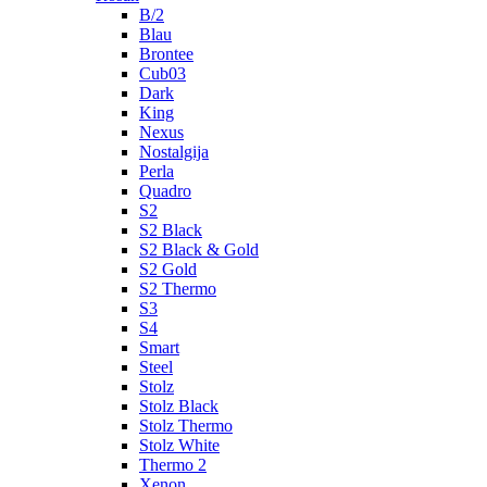
B/2
Blau
Brontee
Cub03
Dark
King
Nexus
Nostalgija
Perla
Quadro
S2
S2 Black
S2 Black & Gold
S2 Gold
S2 Thermo
S3
S4
Smart
Steel
Stolz
Stolz Black
Stolz Thermo
Stolz White
Thermo 2
Xenon