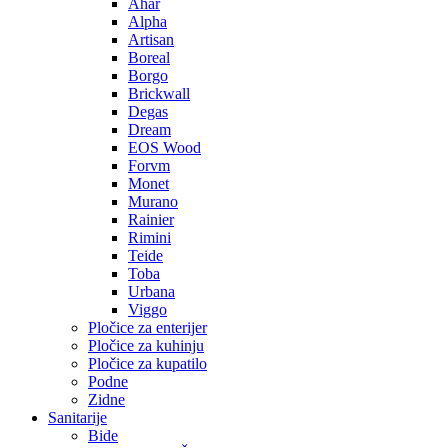
Ahar
Alpha
Artisan
Boreal
Borgo
Brickwall
Degas
Dream
EOS Wood
Forvm
Monet
Murano
Rainier
Rimini
Teide
Toba
Urbana
Viggo
Pločice za enterijer
Pločice za kuhinju
Pločice za kupatilo
Podne
Zidne
Sanitarije
Bide