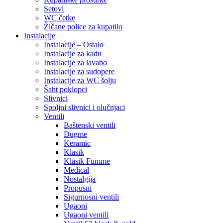
Setovi
WC četke
Žičane police za kupatilo
Instalacije
Instalacije – Ostalo
Instalacije za kadu
Instalacije za lavabo
Instalacije za sudopere
Instalacije za WC šolju
Šaht poklopci
Slivnici
Spoljni slivnici i olučnjaci
Ventili
Baštenski ventili
Dugme
Keramic
Klasik
Klasik Fumme
Medical
Nostalgija
Propusni
Sigurnosni ventili
Ugaoni
Ugaoni ventili