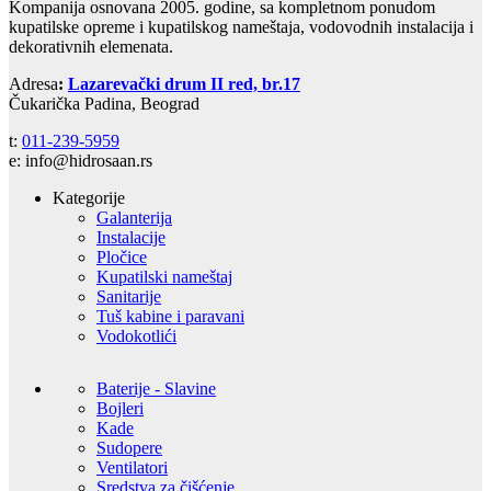
Kompanija osnovana 2005. godine, sa kompletnom ponudom
kupatilske opreme i kupatilskog nameštaja, vodovodnih instalacija i
dekorativnih elemenata.
Adresa
:
Lazarevački drum II red, br.17
Čukarička Padina, Beograd
t:
011-239-5959
e: info@hidrosaan.rs
Kategorije
Galanterija
Instalacije
Pločice
Kupatilski nameštaj
Sanitarije
Tuš kabine i paravani
Vodokotlići
Baterije - Slavine
Bojleri
Kade
Sudopere
Ventilatori
Sredstva za čišćenje