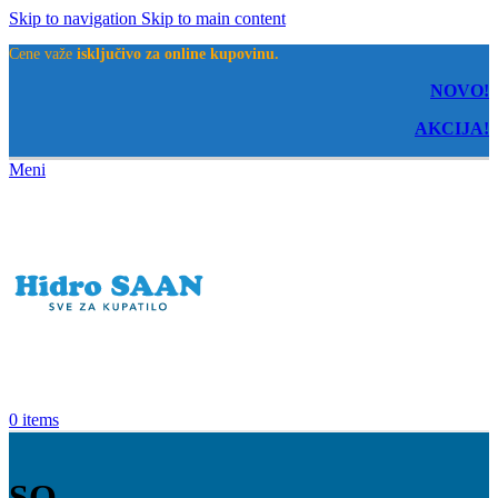
Skip to navigation
Skip to main content
Cene važe
isključivo za online kupovinu.
NOVO!
AKCIJA!
Meni
0
items
SQ