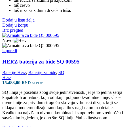
tuš ručica sa zidnim priključkom
tuš crevo
tuš ruža sa zidnim držačem tuša.
Dodaj u listu želja
Dodaj u korpu
Brz pregled
Novo
Uporedi
HERZ baterija za bide SQ 00595
Baterije Herz
,
Baterije za bide
,
SQ
Herz
15.488,00
RSD
sa PDV
SQ linija je posebna zbog svoje jedinstvenosti, jer je to jedina serija
kupatilskih armatura, koju odlikuju potpuno kvadratne linije. Čiste
ravne linije za prividnu strogoću skrivaju vrhunski dizajn, koji se
uklapa u moderno dizajnirano kupatilo s naglaskom na detalje.
Kvalitet na najvišem nivou u kombinaciji s upotrebnom vrednošću i
savršenim izgledom, je ono što SQ liniju čini jedinstvenom