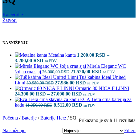
Kategorije
Zatvori
NA SNIŽENJU
Metalna kanta
1.200,00
RSD
–
Raspon
3.200,00
RSD
sa PDV
cena:
Mirela Eleganc WC
od
Originalna
Trenutna
šolja crna sjaj
21.520,00
RSD
26.900,00
RSD
sa PDV
1.200,00 RSD
cena
cena
Tuš kabina Ideal United
do
Originalna
je
Trenutna
je:
Linni
27.986,00
RSD
39.980,00
RSD
sa PDV
3.200,00 RSD
cena
bila:
cena
21.520,00 RSD.
Ormaric 80 NICA F LINNI
je
26.900,00 RSD.
Raspon
je:
24.300,00
RSD
–
27.000,00
RSD
sa PDV
bila:
cena:
27.986,00 RSD.
ECA Tiera crna baterija za
Originalna
39.980,00 RSD.
od
Trenutna
kadu
8.512,00
RSD
11.350,00
RSD
sa PDV
cena
24.300,00 RSD
cena
je
do
je:
Početna
/
Baterije
/
Baterije Herz
/
SQ
S
Prikazano je svih 11 rezultata
bila:
27.000,00 RSD
8.512,00 RSD.
p
11.350,00 RSD.
Na sniženju
Filteri
n