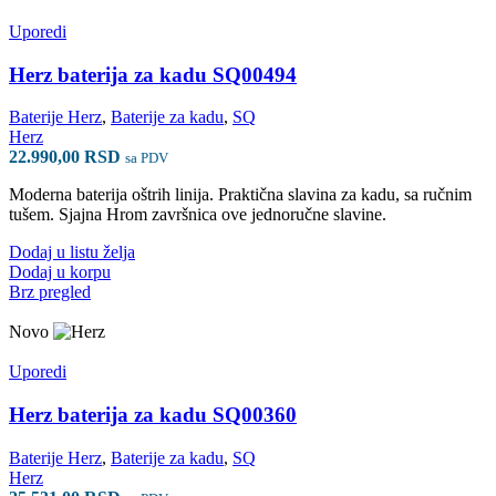
Uporedi
Herz baterija za kadu SQ00494
Baterije Herz
,
Baterije za kadu
,
SQ
Herz
22.990,00
RSD
sa PDV
Moderna baterija oštrih linija. Praktična slavina za kadu, sa ručnim
tušem. Sjajna Hrom završnica ove jednoručne slavine.
Dodaj u listu želja
Dodaj u korpu
Brz pregled
Novo
Uporedi
Herz baterija za kadu SQ00360
Baterije Herz
,
Baterije za kadu
,
SQ
Herz