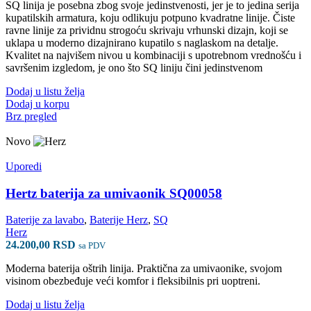
SQ linija je posebna zbog svoje jedinstvenosti, jer je to jedina serija
kupatilskih armatura, koju odlikuju potpuno kvadratne linije. Čiste
ravne linije za prividnu strogoću skrivaju vrhunski dizajn, koji se
uklapa u moderno dizajnirano kupatilo s naglaskom na detalje.
Kvalitet na najvišem nivou u kombinaciji s upotrebnom vrednošću i
savršenim izgledom, je ono što SQ liniju čini jedinstvenom
Dodaj u listu želja
Dodaj u korpu
Brz pregled
Novo
Uporedi
Hertz baterija za umivaonik SQ00058
Baterije za lavabo
,
Baterije Herz
,
SQ
Herz
24.200,00
RSD
sa PDV
Moderna baterija oštrih linija. Praktična za umivaonike, svojom
visinom obezbeđuje veći komfor i fleksibilnis pri uoptreni.
Dodaj u listu želja