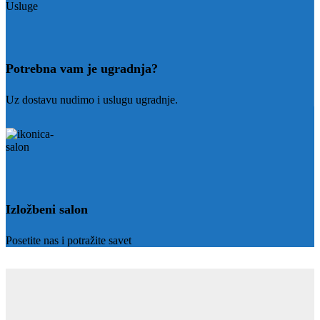
Potrebna vam je ugradnja?
Uz dostavu nudimo i uslugu ugradnje.
Izložbeni salon
Posetite nas i potražite savet