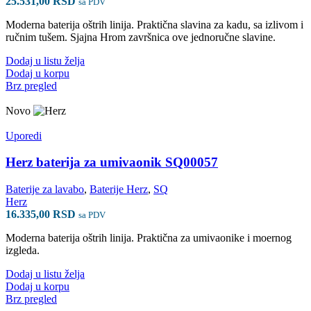
25.531,00
RSD
sa PDV
Moderna baterija oštrih linija. Praktična slavina za kadu, sa izlivom i
ručnim tušem. Sjajna Hrom završnica ove jednoručne slavine.
Dodaj u listu želja
Dodaj u korpu
Brz pregled
Novo
Uporedi
Herz baterija za umivaonik SQ00057
Baterije za lavabo
,
Baterije Herz
,
SQ
Herz
16.335,00
RSD
sa PDV
Moderna baterija oštrih linija. Praktična za umivaonike i moernog
izgleda.
Dodaj u listu želja
Dodaj u korpu
Brz pregled