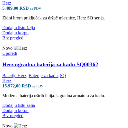
Herz
5.489,00
RSD
sa PDV
Zidni hrom priključak za držač mlaznice, Herz SQ serija.
Dodaj u listu želja
Dodaj u korpu
Brz pregled
Novo
Uporedi
Herz ugradna baterija za kadu SQ00362
Baterije Herz
,
Baterije za kadu
,
SQ
Herz
15.972,00
RSD
sa PDV
Moderna baterija oštrih linija. Ugradna armatura za kadu.
Dodaj u listu želja
Dodaj u korpu
Brz pregled
Novo