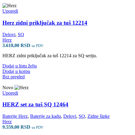
Uporedi
Herz zidni priključak za tuš 12214
Delovi
,
SQ
Herz
3.618,00
RSD
sa PDV
HERZ zidni priključak za tuš 12214 za SQ seriju.
Dodaj u listu želja
Dodaj u korpu
Brz pregled
Novo
Uporedi
HERZ set za tuš SQ 12464
Baterije Herz
,
Baterije za kadu
,
Delovi
,
SQ
,
Zidne šipke
Herz
9.559,00
RSD
sa PDV