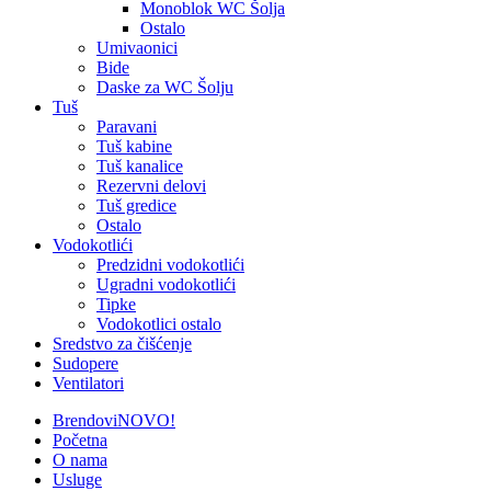
Monoblok WC Šolja
Ostalo
Umivaonici
Bide
Daske za WC Šolju
Tuš
Paravani
Tuš kabine
Tuš kanalice
Rezervni delovi
Tuš gredice
Ostalo
Vodokotlići
Predzidni vodokotlići
Ugradni vodokotlići
Tipke
Vodokotlici ostalo
Sredstvo za čišćenje
Sudopere
Ventilatori
Brendovi
NOVO!
Početna
O nama
Usluge