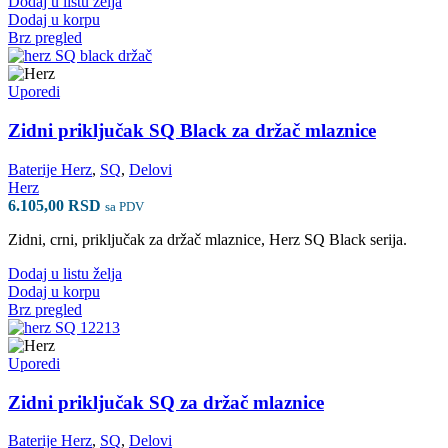
Dodaj u listu želja
Dodaj u korpu
Brz pregled
Uporedi
Zidni priključak SQ Black za držač mlaznice
Baterije Herz
,
SQ
,
Delovi
Herz
6.105,00
RSD
sa PDV
Zidni, crni, priključak za držač mlaznice, Herz SQ Black serija.
Dodaj u listu želja
Dodaj u korpu
Brz pregled
Uporedi
Zidni priključak SQ za držač mlaznice
Baterije Herz
,
SQ
,
Delovi