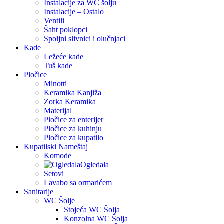
Instalacije za WC šolju
Instalacije – Ostalo
Ventili
Šaht poklopci
Spoljni slivnici i olučnjaci
Kade
Ležeće kade
Tuš kade
Pločice
Minotti
Keramika Kanjiža
Zorka Keramika
Materijal
Pločice za enterijer
Pločice za kuhinju
Pločice za kupatilo
Kupatilski Nameštaj
Komode
Ogledala
Setovi
Lavabo sa ormarićem
Sanitarije
WC Šolje
Stojeća WC Šolja
Konzolna WC Šolja