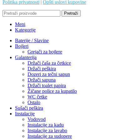
Politika privatnosti
|
Opšti uslovi kupovine
Pretraži
Meni
Kategorije
Baterije / Slavine
Bojleri
Grejači za bojlere
Galanterija
Držači čaša za četkice
Držači peškira
Dozeri za tečni sapun
Držači sapuna
Držači toalet papira
Žičane police za kupatilo
WC četke
Ostalo
Sušači peškira
Instalacije
Vodovod
Instalacije za kadu
Instalacije za lavabo
Instalacije za sudopere