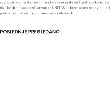
svetlu želja korisnika, novih trendova i sve zahtevnijih potreba korisnika,
nivo kvaliteta sanitarnih armatura UNITAS se konstantno nadograđuje i
približava vodećim brendovima u ovoj delatnosti.
POSLEDNJE PREGLEDANO