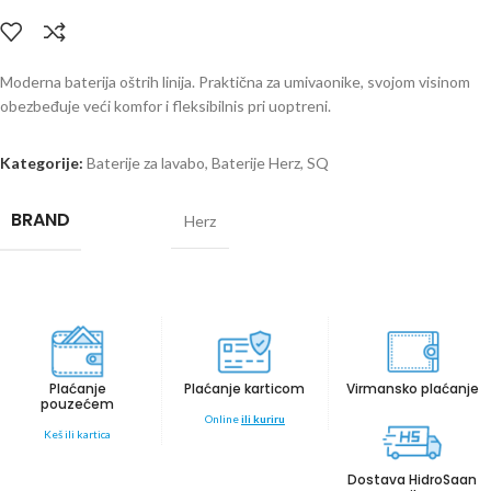
Moderna baterija oštrih linija. Praktična za umivaonike, svojom visinom
obezbeđuje veći komfor i fleksibilnis pri uoptreni.
Kategorije:
Baterije za lavabo
,
Baterije Herz
,
SQ
BRAND
Herz
Plaćanje
Plaćanje karticom
Virmansko plaćanje
pouzećem
Online
ili kuriru
Keš ili kartica
Dostava HidroSaan