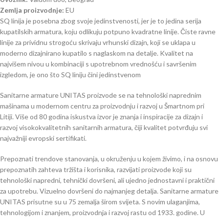
Zemlja proizvodnje:
EU
SQ linija je posebna zbog svoje jedinstvenosti, jer je to jedina serija
kupatilskih armatura, koju odlikuju potpuno kvadratne linije. Čiste ravne
linije za prividnu strogoću skrivaju vrhunski dizajn, koji se uklapa u
moderno dizajnirano kupatilo s naglaskom na detalje. Kvalitet na
najvišem nivou u kombinaciji s upotrebnom vrednošću i savršenim
izgledom, je ono što SQ liniju čini jedinstvenom
Sanitarne armature UNITAS proizvode se na tehnološki naprednim
mašinama u modernom centru za proizvodnju i razvoj u Šmartnom pri
Litiji. Više od 80 godina iskustva izvor je znanja i inspiracije za dizajn i
razvoj visokokvalitetnih sanitarnih armatura, čiji kvalitet potvrđuju svi
najvažniji evropski sertifikati.
Prepoznati trendove stanovanja, u okruženju u kojem živimo, i na osnovu
prepoznatih zahteva tržišta i korisnika, razvijati proizvode koji su
tehnološki napredni, tehnički dovršeni, ali ujedno jednostavni i praktični
za upotrebu. Vizuelno dovršeni do najmanjeg detalja. Sanitarne armature
UNITAS prisutne su u 75 zemalja širom svijeta. S novim ulaganjima,
tehnologijom i znanjem, proizvodnja i razvoj rastu od 1933. godine. U