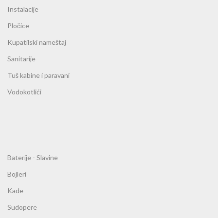
Instalacije
Pločice
Kupatilski nameštaj
Sanitarije
Tuš kabine i paravani
Vodokotlići
Baterije - Slavine
Bojleri
Kade
Sudopere