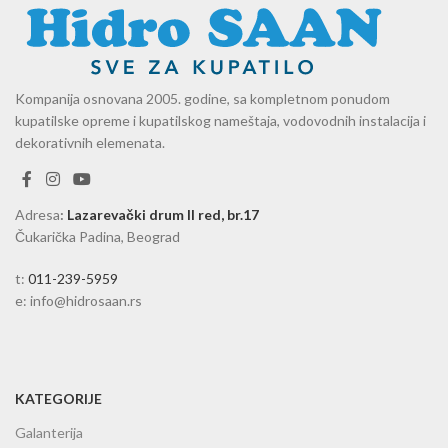
Kompanija osnovana 2005. godine, sa kompletnom ponudom
kupatilske opreme i kupatilskog nameštaja, vodovodnih instalacija i
dekorativnih elemenata.
Adresa
:
Lazarevački drum II red, br.17
Čukarička Padina, Beograd
t:
011-239-5959
e: info@hidrosaan.rs
KATEGORIJE
Galanterija