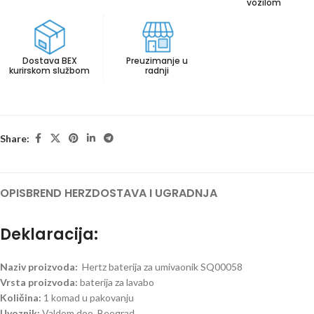
vozilom
Dostava BEX
Preuzimanje u
kurirskom službom
radnji
Share:
OPIS
BREND HERZ
DOSTAVA I UGRADNJA
Deklaracija:
Naziv proizvoda:
Hertz baterija za umivaonik SQ00058
Vrsta proizvoda:
baterija za lavabo
Količina:
1 komad u pakovanju
Uvoznik:
Valdom doo, Beograd