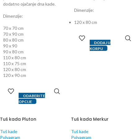
dodatno ojačanje dna kade.
Dimenzije:
Dimenzije:
120 x 80 cm
70 x 70 cm
70 x 90 cm
80 x 80 cm
DODAJ U
90 x 90
KORPU
90 x 80 cm
110 x 80 cm
110 x 75 cm
120 x 80 cm
120 x 90 cm
ODABERITE
OPCIJE
Tuš kada Pluton
Tuš kada Merkur
Tuš kade
Tuš kade
Polyagram
Polyagram