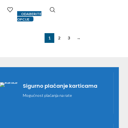
ODABERITE
OPCIJE
1
2
3
→
Sigurno plaćanje karticama
Mogućnost plaćanja na rate