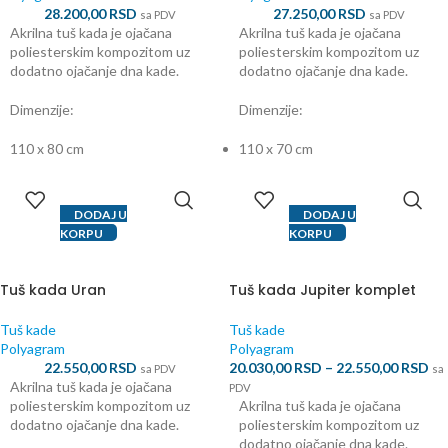
28.200,00
RSD
27.250,00
RSD
sa PDV
sa PDV
Akrilna tuš kada je ojačana
Akrilna tuš kada je ojačana
poliesterskim kompozitom uz
poliesterskim kompozitom uz
dodatno ojačanje dna kade.
dodatno ojačanje dna kade.
Dimenzije:
Dimenzije:
110 x 80 cm
110 x 70 cm
DODAJ U
DODAJ U
KORPU
KORPU
Tuš kada Uran
Tuš kada Jupiter komplet
Tuš kade
Tuš kade
Polyagram
Polyagram
22.550,00
RSD
20.030,00
RSD
–
22.550,00
RSD
sa PDV
sa
Akrilna tuš kada je ojačana
PDV
poliesterskim kompozitom uz
Akrilna tuš kada je ojačana
dodatno ojačanje dna kade.
poliesterskim kompozitom uz
dodatno ojačanje dna kade.