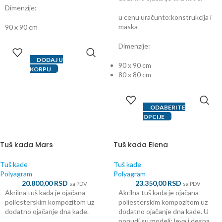
Dimenzije:
u cenu uračunto:konstrukcija i
maska
90 x 90 cm
Dimenzije:
DODAJ U
90 x 90 cm
KORPU
80 x 80 cm
ODABERITE
OPCIJE
Tuš kada Mars
Tuš kada Elena
Tuš kade
Tuš kade
Polyagram
Polyagram
20.800,00
RSD
23.350,00
RSD
sa PDV
sa PDV
Akrilna tuš kada je ojačana
Akrilna tuš kada je ojačana
poliesterskim kompozitom uz
poliesterskim kompozitom uz
dodatno ojačanje dna kade.
dodatno ojačanje dna kade. U
ponudi su modeli: leva i desna.