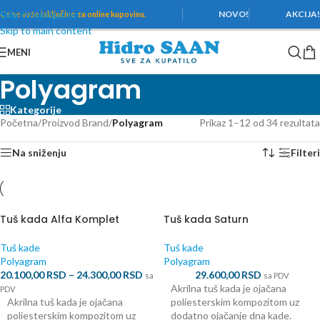
Skip to navigation
NOVO!
AKCIJA
Cene važe
isključivo za online kupovinu.
Skip to main content
MENI
Polyagram
Kategorije
Početna
/
Proizvod Brand
/
Polyagram
Prikaz 1–12 od 34 rezultata
Na sniženju
Filteri
Tuš kada Alfa Komplet
Tuš kada Saturn
Tuš kade
Tuš kade
Polyagram
Polyagram
20.100,00
RSD
–
24.300,00
RSD
29.600,00
RSD
sa
sa PDV
Akrilna tuš kada je ojačana
PDV
Akrilna tuš kada je ojačana
poliesterskim kompozitom uz
poliesterskim kompozitom uz
dodatno ojačanje dna kade.