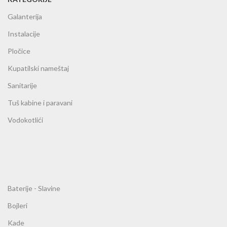
Galanterija
Instalacije
Pločice
Kupatilski nameštaj
Sanitarije
Tuš kabine i paravani
Vodokotlići
Baterije - Slavine
Bojleri
Kade