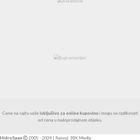
Cene na sajtu važe
isključivo za online kupovinu
i mogu se razlikovati
od cena u maloprodajnom objeku.
HidroSaan
2005 - 2024 | Razvoj: 38K Media