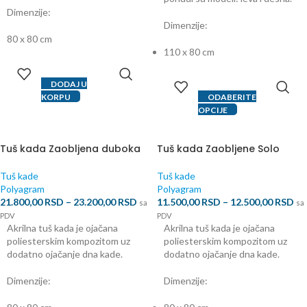
Dimenzije:
Dimenzije:
80 x 80 cm
110 x 80 cm
DODAJ U
KORPU
ODABERITE
OPCIJE
Tuš kada Zaobljena duboka
Tuš kada Zaobljene Solo
Tuš kade
Tuš kade
Polyagram
Polyagram
21.800,00
RSD
–
23.200,00
RSD
11.500,00
RSD
–
12.500,00
RSD
sa
sa
PDV
PDV
Akrilna tuš kada je ojačana
Akrilna tuš kada je ojačana
poliesterskim kompozitom uz
poliesterskim kompozitom uz
dodatno ojačanje dna kade.
dodatno ojačanje dna kade.
Dimenzije:
Dimenzije: