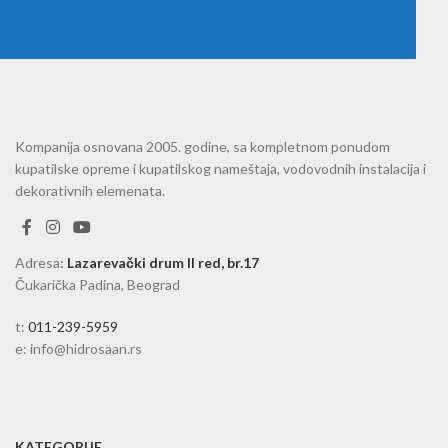
Kompanija osnovana 2005. godine, sa kompletnom ponudom
kupatilske opreme i kupatilskog nameštaja, vodovodnih instalacija i
dekorativnih elemenata.
Adresa
:
Lazarevački drum II red, br.17
Čukarička Padina, Beograd
t:
011-239-5959
e: info@hidrosaan.rs
KATEGORIJE