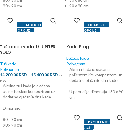
80 x 80 cm
80 x 80 cm
90 x 90 cm
90 x 90 cm
ODABERITE
ODABERITE
OPCIJE
OPCIJE
Tuš kada kvadrat/JUPITER
Kada Prag
SOLO
Ležeće kade
Tuš kade
Polyagram
Polyagram
Akrilna kada je ojačana
14.200,00
RSD
–
15.400,00
RSD
poliesterskim kompozitom uz
sa
dodatno ojačanje dna kade.
PDV
Akrilna tuš kada je ojačana
poliesterskim kompozitom uz
U ponudi je dimenzija 180 x 90
dodatno ojačanje dna kade.
cm
Dimenzije:
80 x 80 cm
PROČITAJTE
90 x 90 cm
JOŠ