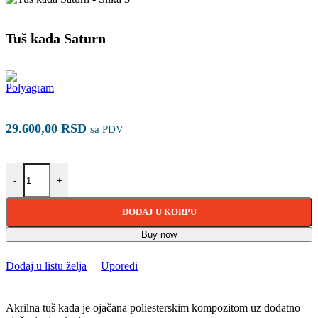
Tuš kada Saturn
29.600,00
RSD
sa PDV
Tuš kada Saturn količina
-
+
DODAJ U KORPU
Buy now
Dodaj u listu želja
Uporedi
Akrilna tuš kada je ojačana poliesterskim kompozitom uz dodatno