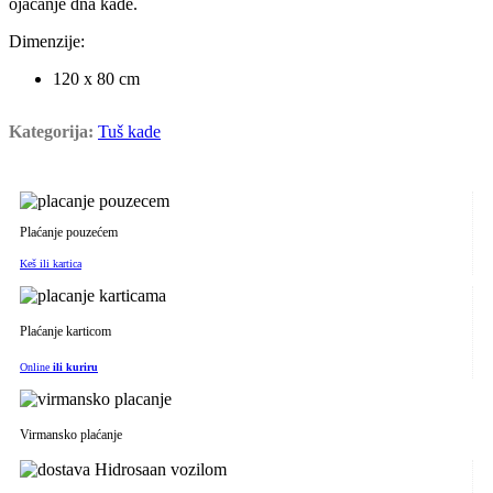
ojačanje dna kade.
Dimenzije:
120 x 80 cm
Kategorija:
Tuš kade
Plaćanje pouzećem
Keš ili kartica
Plaćanje karticom
Online
ili kuriru
Virmansko plaćanje