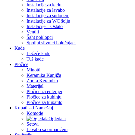
Instalacije za kadu
Instalacije za lavabo
Instalacije za sudopere
Instalacije za WC šolju
Instalacije – Ostalo
Ventili
Šaht poklopci
Spoljni slivnici i olučnjaci
Kade
Ležeće kade
Tuš kade
Pločice
Minotti
Keramika Kanjiža
Zorka Keramika
Materijal
Pločice za enterijer
Pločice za kuhinju
Pločice za kupatilo
Kupatilski Nameštaj
Komode
Ogledala
Setovi
Lavabo sa ormarićem
Sanitarije