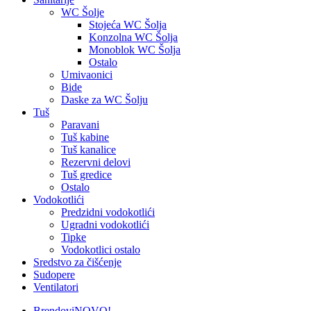
WC Šolje
Stojeća WC Šolja
Konzolna WC Šolja
Monoblok WC Šolja
Ostalo
Umivaonici
Bide
Daske za WC Šolju
Tuš
Paravani
Tuš kabine
Tuš kanalice
Rezervni delovi
Tuš gredice
Ostalo
Vodokotlići
Predzidni vodokotlići
Ugradni vodokotlići
Tipke
Vodokotlici ostalo
Sredstvo za čišćenje
Sudopere
Ventilatori
Brendovi
NOVO!