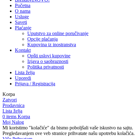
Početna
O nama
Usluge
Saveti
Plaćanje
Uputstvo za online poručivanje
Opcije plaćanja
Kupovina iz inostranstva
Kontakt
Opšti uslovi kupovine
Izjava o saobraznosti
Politika privatnosti
Lista želja
Uporedi
Prijava / Registracija
Korpa
Zatvori
Prodavnica
Lista želja
0
items
Korpa
Moj Nalog
Mi koristimo "kolačiće" da bismo poboljšali vaše iskustvo na sajtu.
Pregledavanjem ove veb stranice prihvatate našu upotrebu kolačića.
Više
Više
Prihvatam