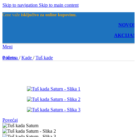
Skip to navigation
Skip to main content
Cene važe
isključivo za online kupovinu.
NOVO!
AKCIJA!
Meni
0
Početna
items
/
Kade
/
Tuš kade
Povećaj