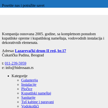
Posetite nas i potražite savet
Kompanija osnovana 2005. godine, sa kompletnom ponudom
kupatilske opreme i kupatilskog nameštaja, vodovodnih instalacija i
dekorativnih elemenata.
Adresa
:
Lazarevački drum II red, br.17
Čukarička Padina, Beograd
t:
011-239-5959
e: info@hidrosaan.rs
Kategorije
Galanterija
Instalacije
Pločice
Kupatilski nameštaj
Sanitarije
Tuš kabine i paravani
Vodokotlići