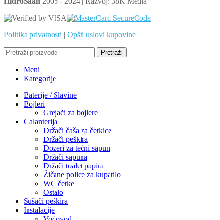
HidroSaan
2005 - 2024 | Razvoj: 38K Media
Politika privatnosti
|
Opšti uslovi kupovine
Pretraži
Meni
Kategorije
Baterije / Slavine
Bojleri
Grejači za bojlere
Galanterija
Držači čaša za četkice
Držači peškira
Dozeri za tečni sapun
Držači sapuna
Držači toalet papira
Žičane police za kupatilo
WC četke
Ostalo
Sušači peškira
Instalacije
Vodovod