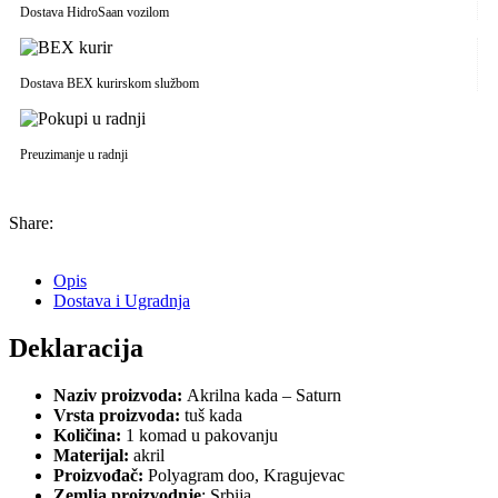
Dostava HidroSaan vozilom
Dostava BEX kurirskom službom
Preuzimanje u radnji
Share:
Opis
Dostava i Ugradnja
Deklaracija
Naziv proizvoda:
Akrilna kada – Saturn
Vrsta proizvoda:
tuš kada
Količina:
1 komad u pakovanju
Materijal:
akril
Proizvođač:
Polyagram doo, Kragujevac
Zemlja proizvodnje
: Srbija