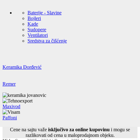
Baterije - Slavine
Bojleri
Kade
Sudopere
Ventilatori
Sredstva za čišćenje
Keramika Đorđević
Remer
Maxivod
Paffoni
Cene na sajtu važe
isključivo za online kupovinu
i mogu se
razlikovati od cena u maloprodajnom objeku.