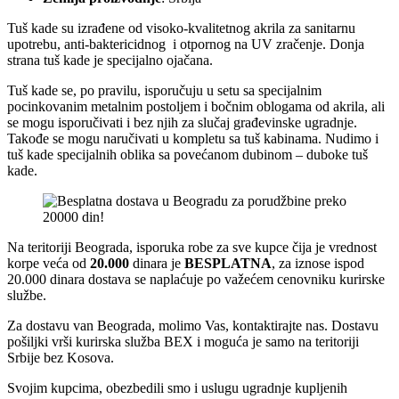
Tuš kade su izrađene od visoko-kvalitetnog akrila za sanitarnu
upotrebu, anti-baktericidnog i otpornog na UV zračenje. Donja
strana tuš kade je specijalno ojačana.
Tuš kade se, po pravilu, isporučuju u setu sa specijalnim
pocinkovanim metalnim postoljem i bočnim oblogama od akrila, ali
se mogu isporučivati i bez njih za slučaj građevinske ugradnje.
Takođe se mogu naručivati u kompletu sa tuš kabinama. Nudimo i
tuš kade specijalnih oblika sa povećanom dubinom – duboke tuš
kade.
Na teritoriji Beograda, isporuka robe za sve kupce čija je vrednost
korpe veća od
2
0.000
dinara je
BESPLATNA
, za iznose ispod
20.000 dinara dostava se naplaćuje po važećem cenovniku kurirske
službe.
Za dostavu van Beograda, molimo Vas, kontaktirajte nas. Dostavu
pošiljki vrši kurirska služba BEX i moguća je samo na teritoriji
Srbije bez Kosova.
Svojim kupcima, obezbedili smo i uslugu ugradnje kupljenih