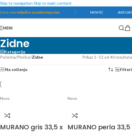
Skip to navigation
Skip to main content
NOVO!
AKCIJA
Cene važe
isključivo za online kupovinu.
MENI
Zidne
Kategorije
Početna
/
Pločice
/
Zidne
Prikaz 1–12 od 40 rezultata
Na sniženju
Filteri
Novo
Novo
MURANO gris 33,5 x
MURANO perla 33,5