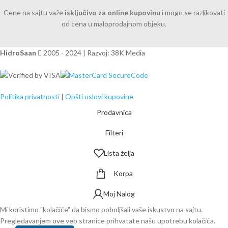
Cene na sajtu važe
isključivo za online kupovinu
i mogu se razlikovati
od cena u maloprodajnom objeku.
HidroSaan
2005 - 2024 | Razvoj: 38K Media
Politika privatnosti
|
Opšti uslovi kupovine
Prodavnica
Filteri
Lista želja
Korpa
Moj Nalog
Mi koristimo "kolačiće" da bismo poboljšali vaše iskustvo na sajtu.
Pregledavanjem ove veb stranice prihvatate našu upotrebu kolačića.