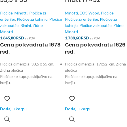
Pločice
,
Minotti
,
Pločice za
Minotti
,
EOS Wood
,
Pločice
,
enterijer
,
Pločice za kuhinju
,
Pločice
Pločice za enterijer
,
Pločice za
za kupatilo
,
Rimini
,
Zidne
kuhinju
,
Pločice za kupatilo
,
Zidne
Minotti
Minotti
1.845,80
RSD
1.788,60
RSD
sa PDV
sa PDV
Cena po kvadratu 1678
Cena po kvadratu 1626
rsd.
rsd.
Pločica dimenzija: 33,5 x 55 cm.
Pločica dimenzija: 17x52 cm. Zidna
Zidna pločica
pločica
Pločice se kupuju isključivo na
Pločice se kupuju isključivo na
kutiju.
kutiju.
Dodaj u korpu
Dodaj u korpu