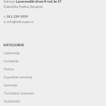
Adresa
:
Lazarevački drum II red, br.17
Čukarička Padina, Beograd
t:
011-239-5959
e: info@hidrosaan.rs
KATEGORIJE
Galanterija
Instalacije
Pločice
Kupatilski nameštaj
Sanitarije
Tuš kabine i paravani
Vodokotlići