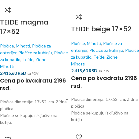
TEIDE magma
TEIDE beige 17×52
17×52
Pločice
,
Minotti
,
Pločice za
Pločice
,
Minotti
,
Pločice za
enterijer
,
Pločice za kuhinju
,
Pločice
enterijer
,
Pločice za kuhinju
,
Pločice
za kupatilo
,
Teide
,
Zidne
za kupatilo
,
Teide
,
Zidne
Minotti
Minotti
2.415,60
RSD
sa PDV
2.415,60
RSD
sa PDV
Cena po kvadratu 2196
Cena po kvadratu 2196
rsd.
rsd.
Pločica dimenzija: 17x52 cm. Zidna
Pločica dimenzija: 17x52 cm. Zidna
pločica
pločica
Pločice se kupuju isključivo na
Pločice se kupuju isključivo na
kutiju.
kutiju.