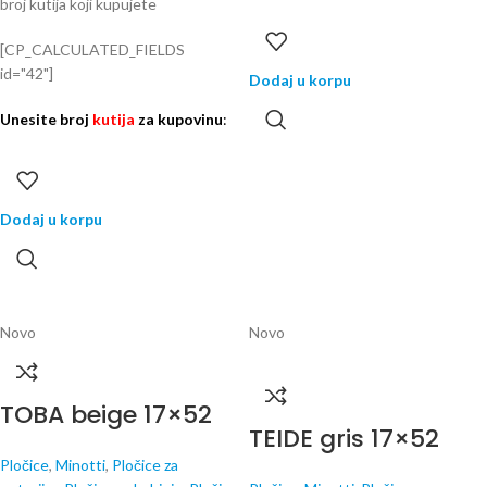
broj kutija koji kupujete
[CP_CALCULATED_FIELDS
id="42"]
Dodaj u korpu
Unesite broj
kutija
za kupovinu
:
Dodaj u korpu
Novo
Novo
TOBA beige 17×52
TEIDE gris 17×52
Pločice
,
Minotti
,
Pločice za