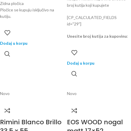
Zidna pločica
broj kutija koji kupujete
Pločice se kupuju isključivo na
kutiju.
[CP_CALCULATED_FIELDS
id="29"]
Unesite broj kutija za kupovinu
:
Dodaj u korpu
Dodaj u korpu
Novo
Novo
Rimini Blanco Brillo
EOS WOOD nogal
33,5 x 55
matt 17×52