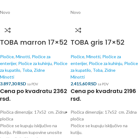
Novo
Novo
TOBA marron 17×52
TOBA gris 17×52
Pločice
,
Minotti
,
Pločice za
Pločice
,
Minotti
,
Pločice za
enterijer
,
Pločice za kuhinju
,
Pločice
enterijer
,
Pločice za kuhinju
,
Pločice
za kupatilo
,
Toba
,
Zidne
za kupatilo
,
Toba
,
Zidne
Minotti
Minotti
3.897,30
RSD
2.415,60
RSD
sa PDV
sa PDV
Cena po kvadratu 2362
Cena po kvadratu 2196
rsd.
rsd.
Pločica dimenzija: 17x52 cm. Zidna
Pločica dimenzija: 17x52 cm. Zidna
pločica
pločica
Pločice se kupuju isključivo na
Pločice se kupuju isključivo na
kutiju. Prilikom kupovine unosite
kutiju.