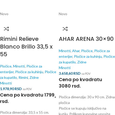
Novo
Novo
Rimini Relieve
AHAR ARENA 30×90
Blanco Brillo 33,5 x
Minotti
,
Ahar
,
Pločice
,
Pločice za
55
enterijer
,
Pločice za kuhinju
,
Pločice
za kupatilo
,
Zidne
Pločice
,
Minotti
,
Pločice za
Minotti
enterijer
,
Pločice za kuhinju
,
Pločice
3.658,60
RSD
sa PDV
za kupatilo
,
Rimini
,
Zidne
Cena po kvadratu
Minotti
3080 rsd.
1.978,90
RSD
sa PDV
Cena po kvadratu 1799
Pločica dimenzija: 30 x 90 cm. Zidna
rsd.
pločica
Pločice se kupuju isključivo na
Pločica dimenzija: 33,5 x 55 cm.
kutiju. Prilikom kupovine unosite