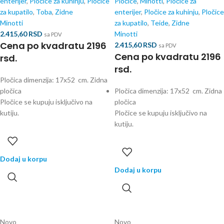
enterijer
,
Pločice za kuhinju
,
Pločice
Pločice
,
Minotti
,
Pločice za
za kupatilo
,
Toba
,
Zidne
enterijer
,
Pločice za kuhinju
,
Pločice
Minotti
za kupatilo
,
Teide
,
Zidne
2.415,60
RSD
Minotti
sa PDV
Cena po kvadratu 2196
2.415,60
RSD
sa PDV
Cena po kvadratu 2196
rsd.
rsd.
Pločica dimenzija: 17x52 cm. Zidna
pločica
Pločica dimenzija: 17x52 cm. Zidna
Pločice se kupuju isključivo na
pločica
kutiju.
Pločice se kupuju isključivo na
kutiju.
Dodaj u korpu
Dodaj u korpu
Novo
Novo