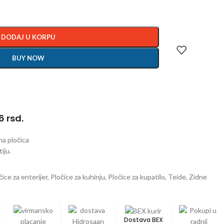
DODAJ U KORPU
BUY NOW
 rsd.
na pločica
iju.
čice za enterijer
,
Pločice za kuhinju
,
Pločice za kupatilo
,
Teide
,
Zidne
Dostava BEX