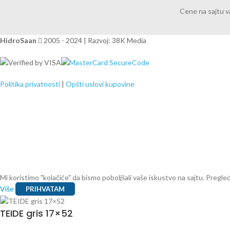
Cene na sajtu 
HidroSaan
2005 - 2024 | Razvoj: 38K Media
Politika privatnosti
|
Opšti uslovi kupovine
Mi koristimo "kolačiće" da bismo poboljšali vaše iskustvo na sajtu. Preg
Više
PRIHVATAM
TEIDE gris 17×52