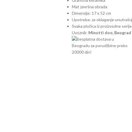
Granitna keramika
Mat završna obrada
Dimenzije: 17 x 52 cm
Upotreba: za oblaganje unutrašnj
Svaka pločica iz proizvodne serij
Uvoznik:
Minotti doo, Beograd