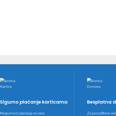
Sigurno plaćanje karticama
Besplatna 
Mogućnost plaćanja na rate
Za porudžbine ve