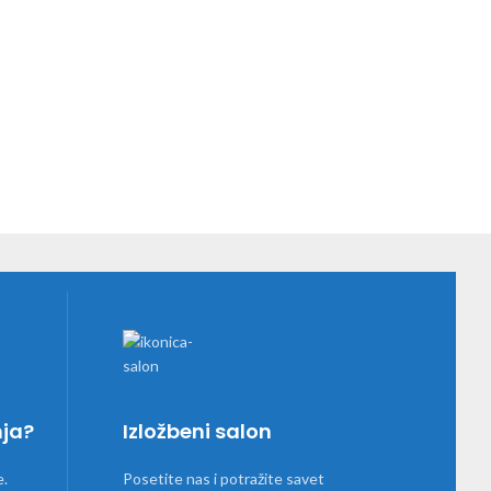
nja?
Izložbeni salon
e.
Posetite nas i potražite savet