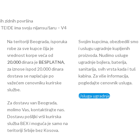
ih zidnih površina
e TEIDE ima svoju nijansu/šaru – V4
Na teritoriji Beograda, isporuka
Svojim kupcima, obezbedili smo
robe za sve kupce čija je
i uslugu ugradnje kupljenih
vrednost korpe veća od
proizvoda. Nudimo usluge
2
0.000
dinara je
BESPLATNA
,
ugradnje bojlera, baterija,
za iznose ispod 20.000 dinara
sanitarija, svih vrsta kada i tuš
dostava se naplaćuje po
kabina. Za više informacija,
važećem cenovniku kurirske
pogledajte cenovnik usluga.
službe.
Usluga ugradnje
Za dostavu van Beograda,
molimo Vas, kontaktirajte nas.
Dostavu pošiljki vrši kurirska
služba BEX i moguća je samo na
teritoriji Srbije bez Kosova.