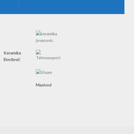
Keramika
Đorđević
Maxivod