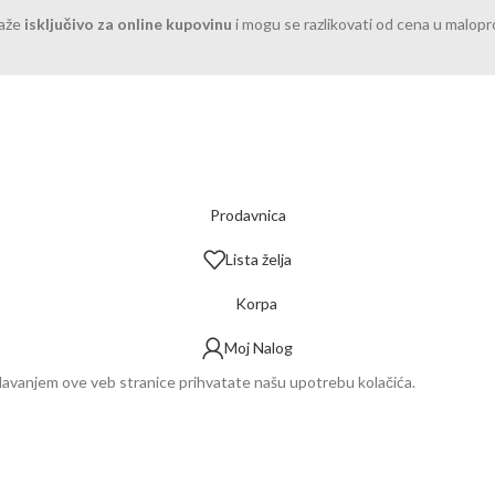
važe
isključivo za online kupovinu
i mogu se razlikovati od cena u malop
Prodavnica
Lista želja
Korpa
Moj Nalog
ledavanjem ove veb stranice prihvatate našu upotrebu kolačića.