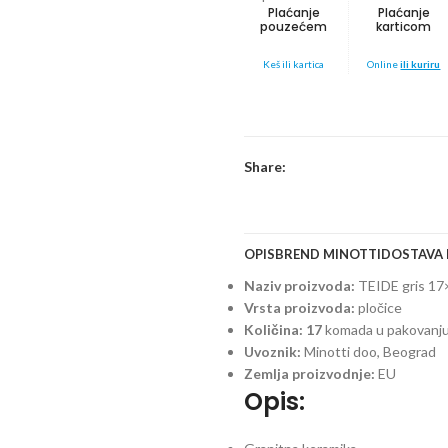
Plaćanje
Plaćanje
pouzećem
karticom
Keš ili kartica
Online
ili kuriru
Share:
OPIS
BREND MINOTTI
DOSTAVA 
Naziv proizvoda:
TEIDE gris 17
Vrsta proizvoda:
pločice
Količina: 17
komada u pakovanj
Uvoznik:
Minotti doo, Beograd
Zemlja proizvodnje:
EU
Opis: