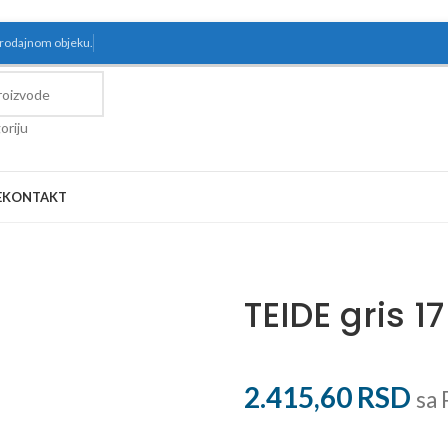
prodajnom objeku.
oriju
E
KONTAKT
TEIDE gris 1
2.415,60
RSD
sa