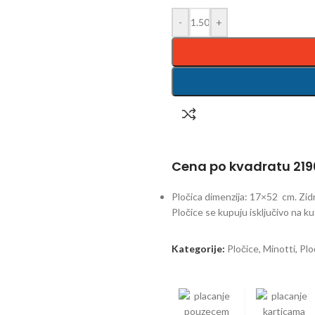
-
+
Cena po kvadratu 2196
Pločica dimenzija: 17×52 cm. Zid
Pločice se kupuju isključivo na kut
Kategorije:
Pločice
,
Minotti
,
Plo