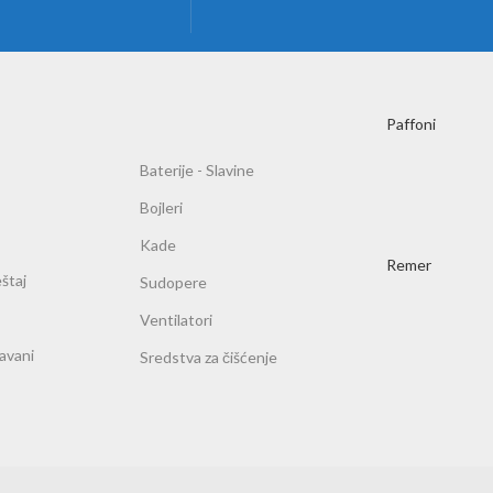
Paffoni
Baterije - Slavine
Bojleri
Kade
Remer
štaj
Sudopere
Ventilatori
ravani
Sredstva za čišćenje