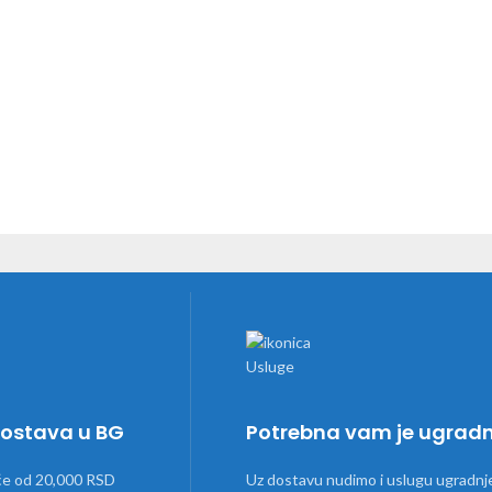
dostava u BG
Potrebna vam je ugrad
će od 20,000 RSD
Uz dostavu nudimo i uslugu ugradnj