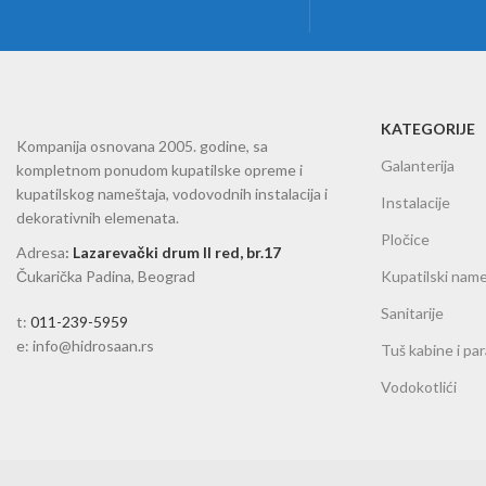
KATEGORIJE
Kompanija osnovana 2005. godine, sa
Galanterija
kompletnom ponudom kupatilske opreme i
kupatilskog nameštaja, vodovodnih instalacija i
Instalacije
dekorativnih elemenata.
Pločice
Adresa
:
Lazarevački drum II red, br.17
Čukarička Padina, Beograd
Kupatilski name
Sanitarije
t:
011-239-5959
e: info@hidrosaan.rs
Tuš kabine i pa
Vodokotlići