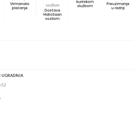
kurirskom
Virmansko
Preuzimanje
službom
plaćanje
u radnji
Dostava
HidroSaan
vozilom
I UGRADNJA
×52
u