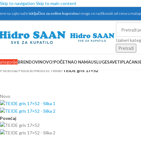
Skip to navigation
Skip to main content
ene na sajtu važe
isključivo za online kupovinu
i mogu se razlikovati od cena u malo
Izaberi kateg
Pretraži
ategorije
BRENDOVI
NOVO!
POČETNA
O NAMA
USLUGE
SAVETI
PLAĆANJ
Početna
/
Pločice
/
Minotti
/
Teide
/
TEIDE gris 17×52
Novo
Povećaj