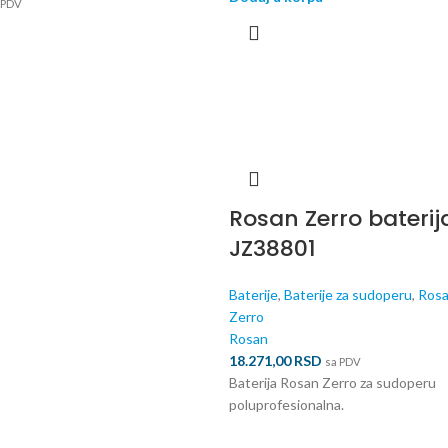
PDV
Rosan Zerro baterij
JZ38801
Baterije
,
Baterije za sudoperu
,
Ros
Zerro
Rosan
18.271,00
RSD
sa PDV
Baterija Rosan Zerro za sudoperu
poluprofesionalna.