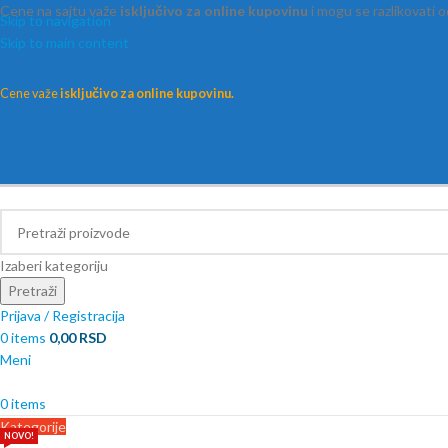
Cene na sajtu važe
isključivo za online kupovinu
i mogu se razlikovati 
Skip to navigation
Skip to main content
Cene važe
isključivo za online kupovinu.
Izaberi kategoriju
Pretraži
Prijava / Registracija
0
items
0,00
RSD
Meni
0
items
Kategorije
NOVO!