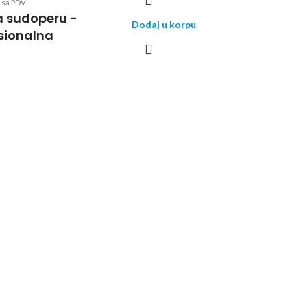
sa PDV
a sudoperu -
Dodaj u korpu
sionalna