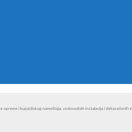
preme i kupatilskog nameštaja, vodovodnih instalacija i dekorativnih 