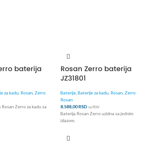
rro baterija
Rosan Zerro baterija
JZ31801
je za kadu
,
Rosan
,
Zerro
Baterije
,
Baterije za kadu
,
Rosan
,
Zerro
Rosan
a Rosan Zerro za kadu sa
8.588,00
RSD
sa PDV
Baterija Rosan Zerro uzidna sa jednim
izlazom.