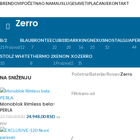
BRENDOVI
POČETNA
O NAMA
USLUGE
SAVETI
PLAĆANJE
KONTAKT
Zerro
B/2
BLAU
BRONTEE
CUB03
DARK
KING
NEXUS
NOSTALGIJA
PER
21 Proizvod
12
7
22
20
56
23
32
44
STOLZ WHITE
THERMO 2
XENON
XO
ZERRO
10
8
1 Proizvod
2
35
Početna
/
Baterije
/
Rosan
/
Zerro
NA SNIŽENJU
Filtrirano od
Monoblok Rimless bela-
PERLA
24.948,00
RSD
27.720,00
RSD
sa
PDV