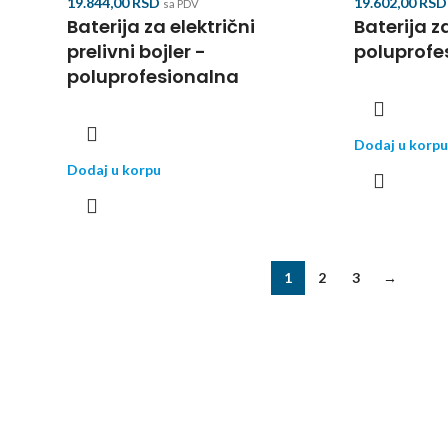
19.844,00
RSD
19.602,00
RSD
sa PDV
Baterija za električni
Baterija z
prelivni bojler -
poluprofe
poluprofesionalna
Dodaj u korpu
Dodaj u korpu
1
2
3
→