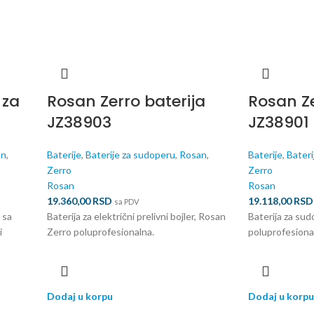
 za
Rosan Zerro baterija
Rosan Ze
JZ38903
JZ38901
an
,
Baterije
,
Baterije za sudoperu
,
Rosan
,
Baterije
,
Bateri
Zerro
Zerro
Rosan
Rosan
19.360,00
RSD
19.118,00
RSD
sa PDV
- sa
Baterija za električni prelivni bojler, Rosan
Baterija za su
i
Zerro poluprofesionalna.
poluprofesiona
Dodaj u korpu
Dodaj u korpu