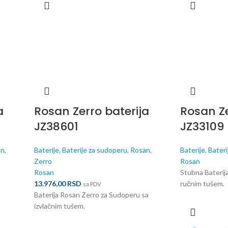
a
Rosan Zerro baterija
Rosan Ze
JZ38601
JZ33109
an
,
Baterije
,
Baterije za sudoperu
,
Rosan
,
Baterije
,
Bateri
Zerro
Rosan
Rosan
Stubna Baterij
13.976,00
RSD
ručnim tušem.
sa PDV
Baterija Rosan Zerro za Sudoperu sa
izvlačnim tušem.