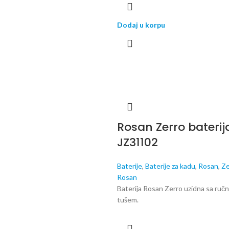
Dodaj u korpu
Rosan Zerro baterij
JZ31102
Baterije
,
Baterije za kadu
,
Rosan
,
Ze
Rosan
Baterija Rosan Zerro uzidna sa ruč
tušem.