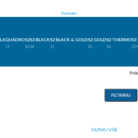
Kontakt
LA
QUADRO
S2
S2 BLACK
S2 BLACK & GOLD
S2 GOLD
S2 THERMO
S3
17
43
26
11
25
16
21 
Pri
FILTRIRAJ
SAZNAJ VIŠE