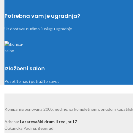
Potrebna vam je ugradnja?
Uz dostavu nudimo i uslugu ugradnje.
Izložbeni salon
Posetite nas i potražite savet
Kompanija osnovana 2005. godine, sa kompletnom ponudom kupatilske o
Adresa
:
Lazarevački drum II red, br.17
Čukarička Padina, Beograd