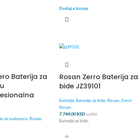
Dodaj u korpu
ro Baterija za
Rosan Zerro Baterija za
u
bide JZ39101
fesionalna
Baterije
,
Baterije za bide
,
Rosan
,
Zerro
Rosan
7.744,00
RSD
sa PDV
je za sudoperu
,
Rosan
,
Baterija za bide.