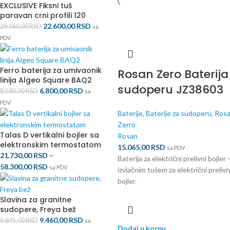
EXCLUSIVE Fiksni tuš
paravan crni profili 120
22.600,00
RSD
29.060,00
RSD
sa
PDV
Ferro baterija za umivaonik
Rosan Zero Baterija
linija Algeo Square BAQ2
sudoperu JZ38603
6.800,00
RSD
8.580,00
RSD
sa
PDV
Baterije
,
Baterije za sudoperu
,
Ros
Zerro
Talas D vertikalni bojler sa
Rosan
elektronskim termostatom
15.065,00
RSD
sa PDV
21.730,00
RSD
–
Baterija za električni prelivni bojler 
58.300,00
RSD
sa PDV
izvlačnim tušem za električni prelivn
bojler.
Slavina za granitne
sudopere, Freya bež
9.460,00
RSD
9.845,00
RSD
sa
Dodaj u korpu