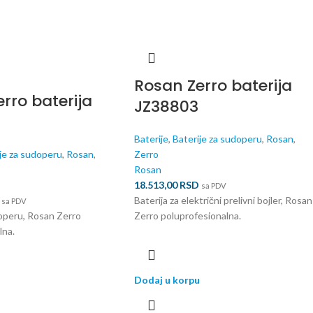
Rosan Zerro baterija
rro baterija
JZ38803
Baterije
,
Baterije za sudoperu
,
Rosan
,
je za sudoperu
,
Rosan
,
Zerro
Rosan
18.513,00
RSD
sa PDV
Baterija za električni prelivni bojler, Rosan
sa PDV
doperu, Rosan Zerro
Zerro poluprofesionalna.
lna.
Dodaj u korpu