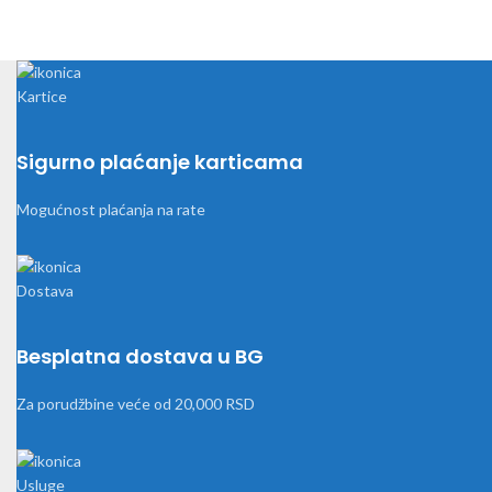
Sigurno plaćanje karticama
Mogućnost plaćanja na rate
Besplatna dostava u BG
Za porudžbine veće od 20,000 RSD