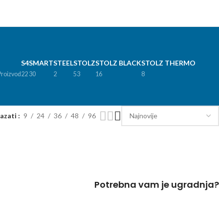
S4
SMART
STEEL
STOLZ
STOLZ BLACK
STOLZ THERMO
Proizvod
22
30
2
53
16
8
kazati
9
24
36
48
96
Potrebna vam je ugradnja?