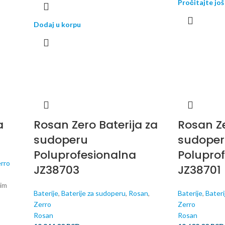
Pročitajte još
Dodaj u korpu
a
Rosan Zero Baterija za
Rosan Ze
sudoperu
sudoper
Poluprofesionalna
Polupro
rro
JZ38703
JZ38701
nim
Baterije
,
Baterije za sudoperu
,
Rosan
,
Baterije
,
Bateri
Zerro
Zerro
Rosan
Rosan