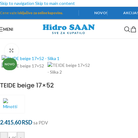
Skip to navigation
Skip to main content
NOVO!
AKCIJA
Cene važe
isključivo za online kupovinu.
MENI
Početna
/
Pločice
/
Minotti
/
Teide
Povećaj
NOVO
TEIDE beige 17×52
2.415,60
RSD
sa PDV