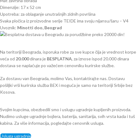
Mat završna obrada
Dimenzije: 17 x 52 cm
Upotreba: za oblaganje unutrašnjih zidnih površina
Svaka pločica iz proizvodne serije TEIDE ima svoju nijansu/šaru – V4
Uvoznik:
Minotti doo, Beograd
Na teritoriji Beograda, isporuka robe za sve kupce čija je vrednost korpe
veća od
2
0.000
dinara je
BESPLATNA
, za iznose ispod 20.000 dinara
dostava se naplaćuje po važećem cenovniku kurirske službe.
Za dostavu van Beograda, molimo Vas, kontaktirajte nas. Dostavu
pošiljki vrši kurirska služba BEX i moguća je samo na teritoriji Srbije bez
Kosova.
Svojim kupcima, obezbedili smo i uslugu ugradnje kupljenih proizvoda.
Nudimo usluge ugradnje bojlera, baterija, sanitarija, svih vrsta kada i tuš
kabina. Za više informacija, pogledajte cenovnik usluga.
Usluga ugradnje