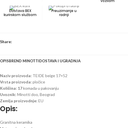
vozilom
Dostava BEX
Preuzimanje u
kurirskom službom
radnji
Share:
OPIS
BREND MINOTTI
DOSTAVA I UGRADNJA
Naziv proizvoda:
TEIDE beige 17×52
Vrsta proizvoda:
pločice
Količina: 17
komada u pakovanju
Uvoznik:
Minotti doo, Beograd
Zemlja proizvodnje:
EU
Opis:
Granitna keramika