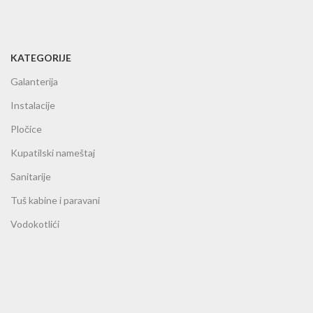
KATEGORIJE
Galanterija
Instalacije
Pločice
Kupatilski nameštaj
Sanitarije
Tuš kabine i paravani
Vodokotlići