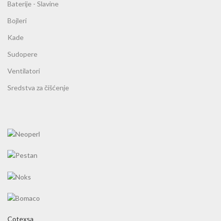
Baterije - Slavine
Bojleri
Kade
Sudopere
Ventilatori
Sredstva za čišćenje
Cotexsa