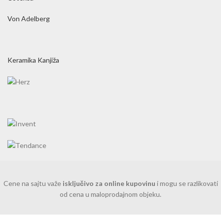
Von Adelberg
Keramika Kanjiža
Cene na sajtu važe
isključivo za online kupovinu
i mogu se razlikovati
od cena u maloprodajnom objeku.