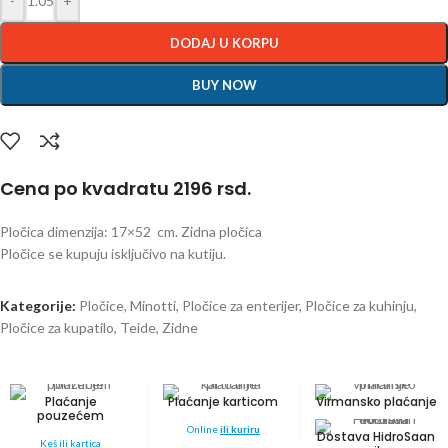
-
+
DODAJ U KORPU
BUY NOW
Cena po kvadratu 2196 rsd.
Pločica dimenzija: 17×52 cm. Zidna pločica
Pločice se kupuju isključivo na kutiju.
Kategorije:
Pločice
,
Minotti
,
Pločice za enterijer
,
Pločice za kuhinju
,
Pločice za kupatilo
,
Teide
,
Zidne
Plaćanje
Plaćanje karticom
Virmansko plaćanje
pouzećem
Online
ili kuriru
Dostava HidroSaan
Keš ili kartica