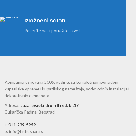
Izložbeni salon
Posetite nas i potražite savet
Kompanija osnovana 2005. godine, sa kompletnom ponudom
kupatilske opreme i kupatilskog nameštaja, vodovodnih instalacija i
dekorativnih elemenata.
Adresa
:
Lazarevački drum II red, br.17
Čukarička Padina, Beograd
t:
011-239-5959
e: info@hidrosaan.rs