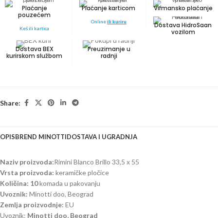
Plaćanje
Plaćanje karticom
Virmansko plaćanje
pouzećem
Online
ili kuriru
Dostava HidroSaan
Keš ili kartica
vozilom
Dostava BEX
Preuzimanje u
kurirskom službom
radnji
Share:
OPIS
BREND MINOTTI
DOSTAVA I UGRADNJA
Naziv proizvoda:
Rimini Blanco Brillo 33,5 x 55
Vrsta proizvoda:
keramičke pločice
Količina: 10
komada u pakovanju
Uvoznik:
Minotti doo, Beograd
Zemlja proizvodnje:
EU
Uvoznik:
Minotti doo, Beograd