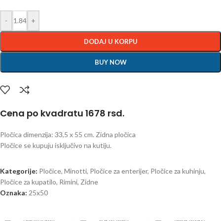
-
+
DODAJ U KORPU
BUY NOW
Cena po kvadratu 1678 rsd.
Pločica dimenzija: 33,5 x 55 cm. Zidna pločica
Pločice se kupuju isključivo na kutiju.
Kategorije:
Pločice
,
Minotti
,
Pločice za enterijer
,
Pločice za kuhinju
,
Pločice za kupatilo
,
Rimini
,
Zidne
Oznaka:
25x50