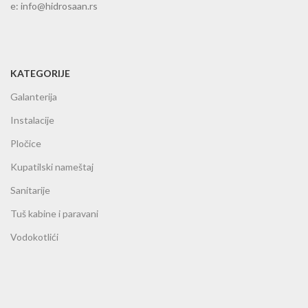
e: info@hidrosaan.rs
KATEGORIJE
Galanterija
Instalacije
Pločice
Kupatilski nameštaj
Sanitarije
Tuš kabine i paravani
Vodokotlići