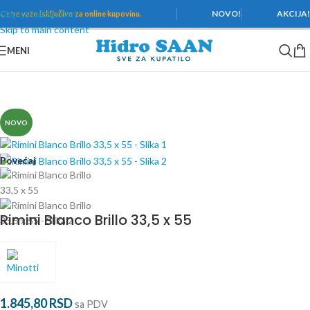
Skip to navigation
NOVO!
AKCIJA
Cene važe
isključivo za online kupovinu.
Skip to main content
MENI
Početna
/
Pločice
/
Minotti
/
Rimini
NOVO
Povećaj
Rimini Blanco Brillo 33,5 x 55
1.845,80
RSD
sa PDV