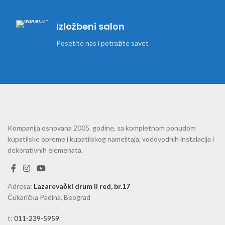
Izložbeni salon
Posetite nas i potražite savet
Kompanija osnovana 2005. godine, sa kompletnom ponudom
kupatilske opreme i kupatilskog nameštaja, vodovodnih instalacija i
dekorativnih elemenata.
Adresa
:
Lazarevački drum II red, br.17
Čukarička Padina, Beograd
t:
011-239-5959