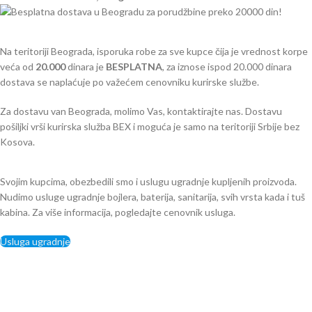
Na teritoriji Beograda, isporuka robe za sve kupce čija je vrednost korpe
veća od
2
0.000
dinara je
BESPLATNA
, za iznose ispod 20.000 dinara
dostava se naplaćuje po važećem cenovniku kurirske službe.
Za dostavu van Beograda, molimo Vas, kontaktirajte nas. Dostavu
pošiljki vrši kurirska služba BEX i moguća je samo na teritoriji Srbije bez
Kosova.
Svojim kupcima, obezbedili smo i uslugu ugradnje kupljenih proizvoda.
Nudimo usluge ugradnje bojlera, baterija, sanitarija, svih vrsta kada i tuš
kabina. Za više informacija, pogledajte cenovnik usluga.
Usluga ugradnje