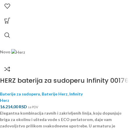
Novo
HERZ baterija za sudoperu Infinity 00176
Baterije za sudoperu
,
Baterije Herz
,
Infinity
Herz
16.214,00
RSD
sa PDV
Elegantna kombinacija ravnih i zakrivljenih linija, koju dopunjuje
briga za okolinu i ušteda vode s ECO perlatorom, daje vam
zadovoljstvo prilikom svakodnevne upotrebe. U armaturu je