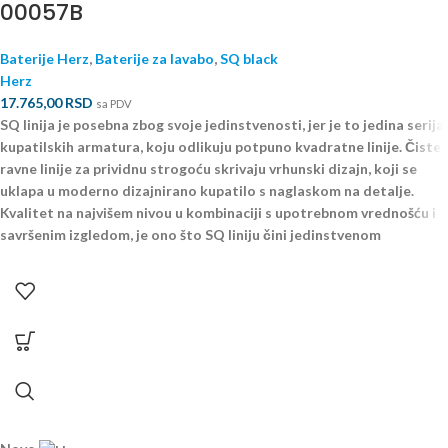
00057B
Baterije Herz
,
Baterije za lavabo
,
SQ black
Herz
17.765,00
RSD
sa PDV
SQ linija je posebna zbog svoje jedinstvenosti, jer je to jedina serija
kupatilskih armatura, koju odlikuju potpuno kvadratne linije. Čiste
ravne linije za prividnu strogoću skrivaju vrhunski dizajn, koji se
uklapa u moderno dizajnirano kupatilo s naglaskom na detalje.
Kvalitet na najvišem nivou u kombinaciji s upotrebnom vrednošću i
savršenim izgledom, je ono što SQ liniju čini jedinstvenom