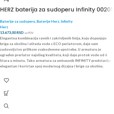
HERZ baterija za sudoperu Infinity 00201
Baterije za sudoperu
,
Baterije Herz
,
Infinity
Herz
13.673,00
RSD
sa PDV
Elegantna kombinacija ravnih i zakrivljenih linija, koju dopunjuje
briga za okolinu i ušteda vode s ECO perlatorom, daje vam
zadovoljstvo prilikom svakodnevne upotrebe. U armaturu je
ugrađen prerlator najvišeg kvaliteta, koji daje protok vode od 6
litara u minutu. Tako armatura za umivaonik INFINITY predstavlja
elegantan i koristan spoj modernog dizajna i brige za okolinu.