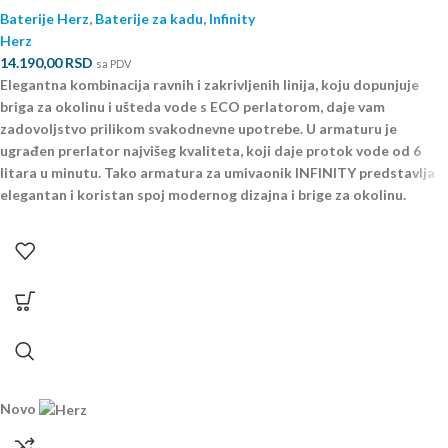
Baterije Herz
,
Baterije za kadu
,
Infinity
Herz
14.190,00
RSD
sa PDV
Elegantna kombinacija ravnih i zakrivljenih linija, koju dopunjuje
briga za okolinu i ušteda vode s ECO perlatorom, daje vam
zadovoljstvo prilikom svakodnevne upotrebe. U armaturu je
ugrađen prerlator najvišeg kvaliteta, koji daje protok vode od 6
litara u minutu. Tako armatura za umivaonik INFINITY predstavlja
elegantan i koristan spoj modernog dizajna i brige za okolinu.
Novo