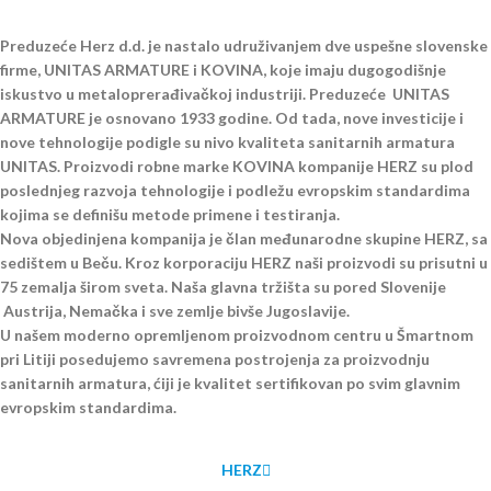
Preduzeće
Herz d.d.
je nastalo udruživanjem dve uspešne slovenske
firme,
UNITAS ARMATURE
i
KOVINA
, koje imaju dugogodišnje
iskustvo u metaloprerađivačkoj industriji. Preduzeće
UNITAS
ARMATURE
je osnovano 1933 godine. Od tada, nove investicije i
nove tehnologije podigle su nivo kvaliteta sanitarnih armatura
UNITAS. Proizvodi robne marke
KOVINA
kompanije HERZ su plod
poslednjeg razvoja tehnologije i podležu evropskim standardima
kojima se definišu metode primene i testiranja.
Nova objedinjena kompanija je član međunarodne skupine HERZ, sa
sedištem u Beču. Kroz korporaciju HERZ naši proizvodi su prisutni u
75 zemalja širom sveta. Naša glavna tržišta su pored Slovenije
Austrija, Nemačka i sve zemlje bivše Jugoslavije.
U našem moderno opremljenom proizvodnom centru u Šmartnom
pri Litiji posedujemo savremena postrojenja za proizvodnju
sanitarnih armatura, ćiji je kvalitet sertifikovan po svim glavnim
evropskim standardima.
HERZ