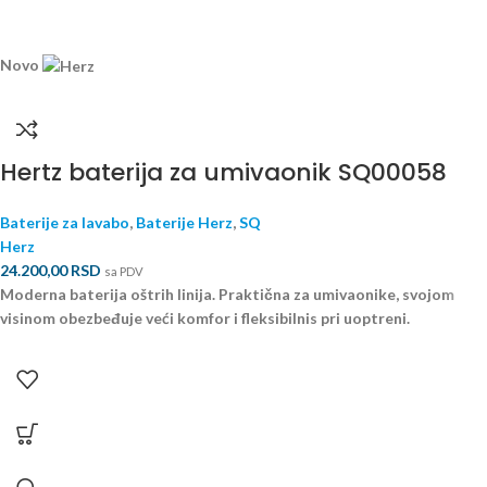
Novo
Hertz baterija za umivaonik SQ00058
Baterije za lavabo
,
Baterije Herz
,
SQ
Herz
24.200,00
RSD
sa PDV
Moderna baterija oštrih linija. Praktična za umivaonike, svojom
visinom obezbeđuje veći komfor i fleksibilnis pri uoptreni.