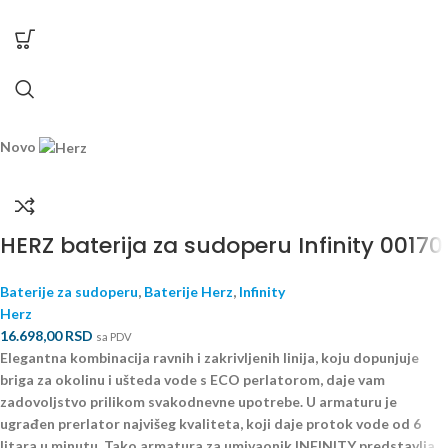
Novo
HERZ baterija za sudoperu Infinity 00170
Baterije za sudoperu
,
Baterije Herz
,
Infinity
Herz
16.698,00
RSD
sa PDV
Elegantna kombinacija ravnih i zakrivljenih linija, koju dopunjuje
briga za okolinu i ušteda vode s ECO perlatorom, daje vam
zadovoljstvo prilikom svakodnevne upotrebe. U armaturu je
ugrađen prerlator najvišeg kvaliteta, koji daje protok vode od 6
litara u minutu. Tako armatura za umivaonik INFINITY predstavlja