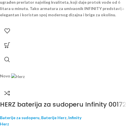
ugrađen prerlator najvišeg kvaliteta, koji daje protok vode od 6
litara u minutu. Tako armatura za umivaonik INFINITY predstavlja
elegantan i koristan spoj modernog dizajna i brige za okolinu.
Novo
HERZ baterija za sudoperu Infinity 00172
Baterije za sudoperu
,
Baterije Herz
,
Infinity
Herz