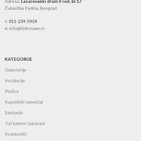
Adresa
:
Lazarevački drum II red, br.17
Čukarička Padina, Beograd
t:
011-239-5959
e: info@hidrosaan.rs
KATEGORIJE
Galanterija
Instalacije
Pločice
Kupatilski nameštaj
Sanitarije
Tuš kabine i paravani
Vodokotlići