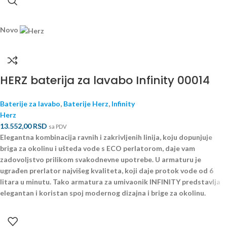
Novo
HERZ baterija za lavabo Infinity 00014
Baterije za lavabo
,
Baterije Herz
,
Infinity
Herz
13.552,00
RSD
sa PDV
Elegantna kombinacija ravnih i zakrivljenih linija, koju dopunjuje
briga za okolinu i ušteda vode s ECO perlatorom, daje vam
zadovoljstvo prilikom svakodnevne upotrebe. U armaturu je
ugrađen prerlator najvišeg kvaliteta, koji daje protok vode od 6
litara u minutu. Tako armatura za umivaonik INFINITY predstavlja
elegantan i koristan spoj modernog dizajna i brige za okolinu.