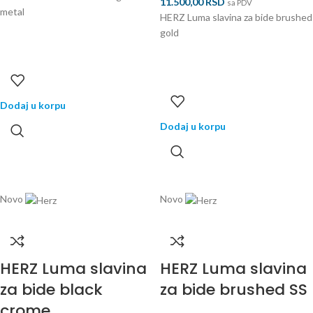
11.500,00
RSD
sa PDV
metal
HERZ Luma slavina za bide brushed
gold
Dodaj u korpu
Dodaj u korpu
Novo
Novo
HERZ Luma slavina
HERZ Luma slavina
za bide black
za bide brushed SS
crome