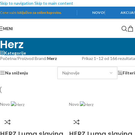
Skip to navigation
Skip to main content
NOVO!
AKCIJA
Cene važe
isključivo za online kupovinu.
MENI
Herz
Kategorije
Početna
/
Proizvod Brand
/
Herz
Prikaz 1–12 od 166 rezultata
Na sniženju
Filteri
Novo
Novo
HERZ Luma slavina
HERZ Luma slavina