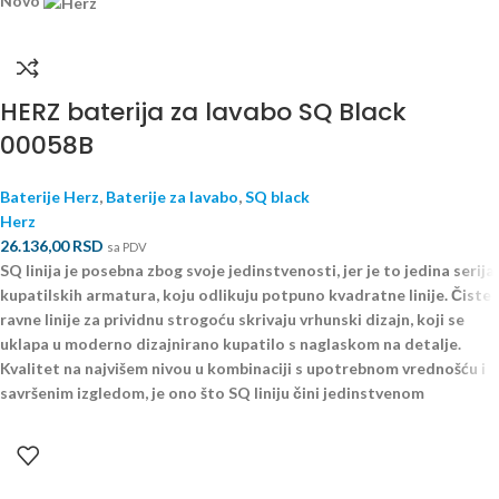
Novo
HERZ baterija za lavabo SQ Black
00058B
Baterije Herz
,
Baterije za lavabo
,
SQ black
Herz
26.136,00
RSD
sa PDV
SQ linija je posebna zbog svoje jedinstvenosti, jer je to jedina serija
kupatilskih armatura, koju odlikuju potpuno kvadratne linije. Čiste
ravne linije za prividnu strogoću skrivaju vrhunski dizajn, koji se
uklapa u moderno dizajnirano kupatilo s naglaskom na detalje.
Kvalitet na najvišem nivou u kombinaciji s upotrebnom vrednošću i
savršenim izgledom, je ono što SQ liniju čini jedinstvenom