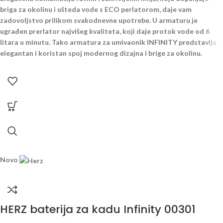
briga za okolinu i ušteda vode s ECO perlatorom, daje vam
zadovoljstvo prilikom svakodnevne upotrebe. U armaturu je
ugrađen prerlator najvišeg kvaliteta, koji daje protok vode od 6
litara u minutu. Tako armatura za umivaonik INFINITY predstavlja
elegantan i koristan spoj modernog dizajna i brige za okolinu.
Novo
HERZ baterija za kadu Infinity 00301