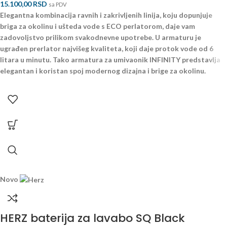
15.100,00
RSD
sa PDV
Elegantna kombinacija ravnih i zakrivljenih linija, koju dopunjuje
briga za okolinu i ušteda vode s ECO perlatorom, daje vam
zadovoljstvo prilikom svakodnevne upotrebe. U armaturu je
ugrađen prerlator najvišeg kvaliteta, koji daje protok vode od 6
litara u minutu. Tako armatura za umivaonik INFINITY predstavlja
elegantan i koristan spoj modernog dizajna i brige za okolinu.
Novo
HERZ baterija za lavabo SQ Black