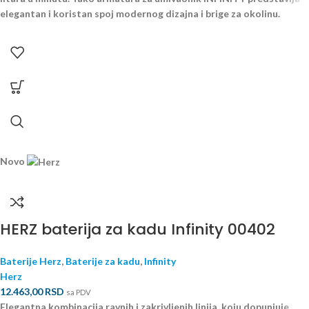
elegantan i koristan spoj modernog dizajna i brige za okolinu.
Novo
HERZ baterija za kadu Infinity 00402
Baterije Herz
,
Baterije za kadu
,
Infinity
Herz
12.463,00
RSD
sa PDV
Elegantna kombinacija ravnih i zakrivljenih linija, koju dopunjuje