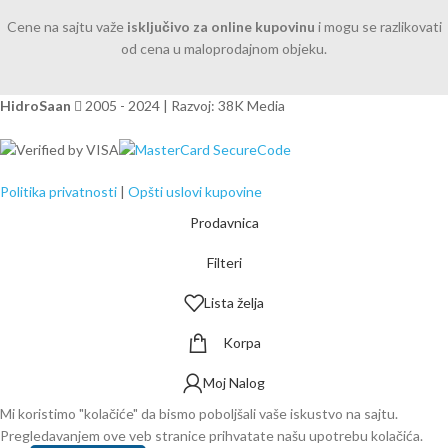
Cene na sajtu važe
isključivo za online kupovinu
i mogu se razlikovati
od cena u maloprodajnom objeku.
HidroSaan
2005 - 2024 | Razvoj: 38K Media
Politika privatnosti
|
Opšti uslovi kupovine
Prodavnica
Filteri
Lista želja
Korpa
Moj Nalog
Mi koristimo "kolačiće" da bismo poboljšali vaše iskustvo na sajtu.
Pregledavanjem ove veb stranice prihvatate našu upotrebu kolačića.