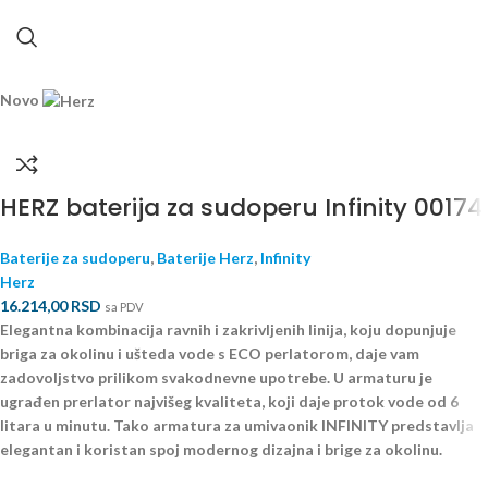
Novo
HERZ baterija za sudoperu Infinity 00174
Baterije za sudoperu
,
Baterije Herz
,
Infinity
Herz
16.214,00
RSD
sa PDV
Elegantna kombinacija ravnih i zakrivljenih linija, koju dopunjuje
briga za okolinu i ušteda vode s ECO perlatorom, daje vam
zadovoljstvo prilikom svakodnevne upotrebe. U armaturu je
ugrađen prerlator najvišeg kvaliteta, koji daje protok vode od 6
litara u minutu. Tako armatura za umivaonik INFINITY predstavlja
elegantan i koristan spoj modernog dizajna i brige za okolinu.