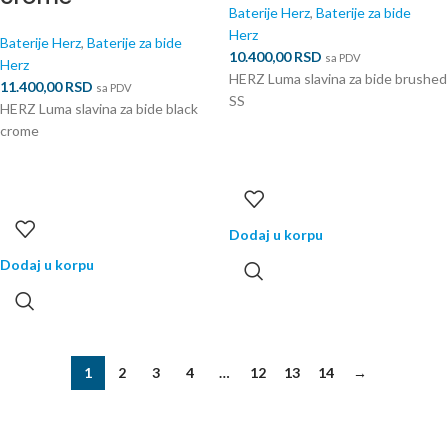
Baterije Herz
,
Baterije za bide
Herz
Baterije Herz
,
Baterije za bide
10.400,00
RSD
sa PDV
Herz
HERZ Luma slavina za bide brushed
11.400,00
RSD
sa PDV
SS
HERZ Luma slavina za bide black
crome
Dodaj u korpu
Dodaj u korpu
1
2
3
4
…
12
13
14
→