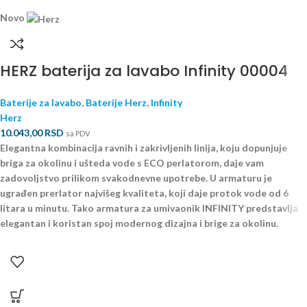
Novo
HERZ baterija za lavabo Infinity 00004
Baterije za lavabo
,
Baterije Herz
,
Infinity
Herz
10.043,00
RSD
sa PDV
Elegantna kombinacija ravnih i zakrivljenih linija, koju dopunjuje
briga za okolinu i ušteda vode s ECO perlatorom, daje vam
zadovoljstvo prilikom svakodnevne upotrebe. U armaturu je
ugrađen prerlator najvišeg kvaliteta, koji daje protok vode od 6
litara u minutu. Tako armatura za umivaonik INFINITY predstavlja
elegantan i koristan spoj modernog dizajna i brige za okolinu.