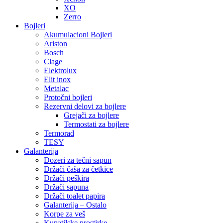
XO
Zerro
Bojleri
Akumulacioni Bojleri
Ariston
Bosch
Clage
Elektrolux
Elit inox
Metalac
Protočni bojleri
Rezervni delovi za bojlere
Grejači za bojlere
Termostati za bojlere
Termorad
TESY
Galanterija
Dozeri za tečni sapun
Držači čaša za četkice
Držači peškira
Držači sapuna
Držači toalet papira
Galanterija – Ostalo
Korpe za veš
Kupatilske prostirke