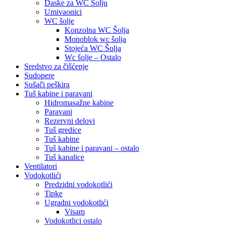
Daske za WC Šolju
Umivaonici
WC šolje
Konzolna WC Šolja
Monoblok wc šolja
Stojeća WC Šolja
Wc šolje – Ostalo
Sredstvo za čišćenje
Sudopere
Sušači peškira
Tuš kabine i paravani
Hidromasažne kabine
Paravani
Rezervni delovi
Tuš gredice
Tuš kabine
Tuš kabine i paravani – ostalo
Tuš kanalice
Ventilatori
Vodokotlići
Predzidni vodokotlići
Tipke
Ugradni vodokotlići
Visam
Vodokotlici ostalo