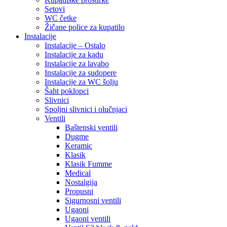
Setovi
WC četke
Žičane police za kupatilo
Instalacije
Instalacije – Ostalo
Instalacije za kadu
Instalacije za lavabo
Instalacije za sudopere
Instalacije za WC šolju
Šaht poklopci
Slivnici
Spoljni slivnici i olučnjaci
Ventili
Baštenski ventili
Dugme
Keramic
Klasik
Klasik Fumme
Medical
Nostalgija
Propusni
Sigurnosni ventili
Ugaoni
Ugaoni ventili