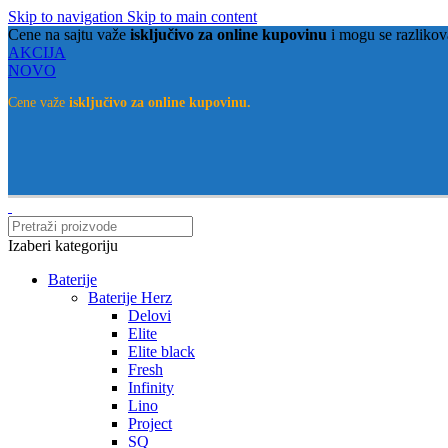
Skip to navigation
Skip to main content
Cene na sajtu važe
isključivo za online kupovinu
i mogu se razlikov
AKCIJA
NOVO
Cene važe
isključivo za online kupovinu.
Izaberi kategoriju
Baterije
Baterije Herz
Delovi
Elite
Elite black
Fresh
Infinity
Lino
Project
SQ