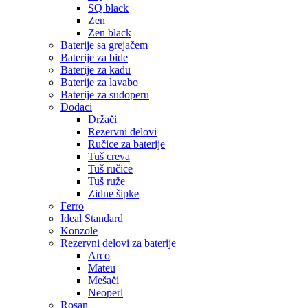
SQ black
Zen
Zen black
Baterije sa grejačem
Baterije za bide
Baterije za kadu
Baterije za lavabo
Baterije za sudoperu
Dodaci
Držači
Rezervni delovi
Ručice za baterije
Tuš creva
Tuš ručice
Tuš ruže
Zidne šipke
Ferro
Ideal Standard
Konzole
Rezervni delovi za baterije
Arco
Mateu
Mešači
Neoperl
Rosan