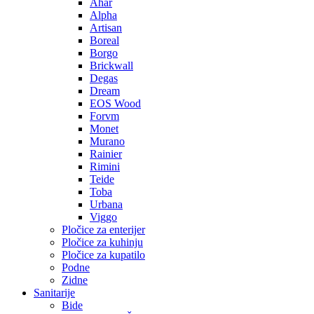
Ahar
Alpha
Artisan
Boreal
Borgo
Brickwall
Degas
Dream
EOS Wood
Forvm
Monet
Murano
Rainier
Rimini
Teide
Toba
Urbana
Viggo
Pločice za enterijer
Pločice za kuhinju
Pločice za kupatilo
Podne
Zidne
Sanitarije
Bide