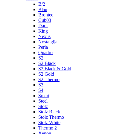
B/2
Blau
Brontee
Cub03
Dark
King
Nexus
Nostalgija
Perla
Quadro
S2
S2 Black
S2 Black & Gold
S2 Gold
S2 Thermo
S3
S4
Smart
Steel
Stolz
Stolz Black
Stolz Thermo
Stolz White
Thermo 2
Xenon