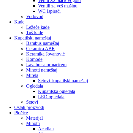
Ventil S2 black & gold
Ventili za veš mašinu
WC Ispirači
Vodovod
Kade
Ležeće kade
Tuš kade
Kupatilski nameštaj
Bambus nameštaj
Ceramica ABR
Keramika Jovanović
Komode
Lavabo sa ormarićem
Minotti nameštaj
Mirela
Setovi, kupatilski nameštaj
Ogledala
Kupatilska ogledala
LED ogledala
Setovi
Ostali proizvodi
Pločice
Materijal
Minotti
Acadian