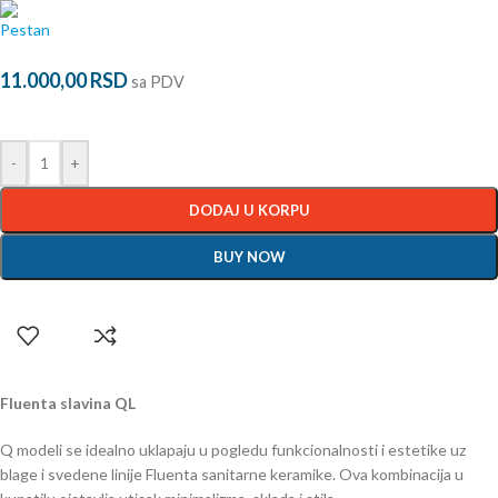
11.000,00
RSD
sa PDV
-
+
DODAJ U KORPU
BUY NOW
Fluenta slavina QL
Q modeli se idealno uklapaju u pogledu funkcionalnosti i estetike uz
blage i svedene linije Fluenta sanitarne keramike. Ova kombinacija u