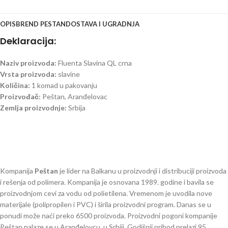
OPIS
BREND PESTAN
DOSTAVA I UGRADNJA
Deklaracija:
Naziv proizvoda:
Fluenta Slavina QL crna
Vrsta proizvoda:
slavine
Količina:
1 komad u pakovanju
Proizvođač:
Peštan, Aranđelovac
Zemlja proizvodnje:
Srbija
Kompanija
Peštan
je lider na Balkanu u proizvodnji i distribuciji proizvoda
i rešenja od polimera. Kompanija je osnovana 1989. godine i bavila se
proizvodnjom cevi za vodu od polietilena. Vremenom je uvodila nove
materijale (polipropilen i PVC) i širila proizvodni program. Danas se u
ponudi može naći preko 6500 proizvoda. Proizvodni pogoni kompanije
Peštan nalaze se u Aranđelovcu, u Srbiji. Godišnji prihod prelazi 95