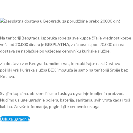
Na teritoriji Beograda, isporuka robe za sve kupce čija je vrednost korpe
veća od
2
0.000
dinara je
BESPLATNA
, za iznose ispod 20.000 dinara
dostava se naplaćuje po važećem cenovniku kurirske službe.
Za dostavu van Beograda, molimo Vas, kontaktirajte nas. Dostavu
pošiljki vrši kurirska služba BEX i moguća je samo na teritoriji Srbije bez
Kosova.
Svojim kupcima, obezbedili smo i uslugu ugradnje kupljenih proizvoda.
Nudimo usluge ugradnje bojlera, baterija, sanitarija, svih vrsta kada i tuš
kabina. Za više informacija, pogledajte cenovnik usluga.
Usluga ugradnje