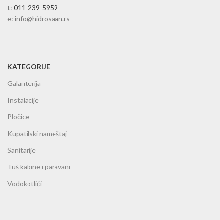
t:
011-239-5959
e: info@hidrosaan.rs
KATEGORIJE
Galanterija
Instalacije
Pločice
Kupatilski nameštaj
Sanitarije
Tuš kabine i paravani
Vodokotlići