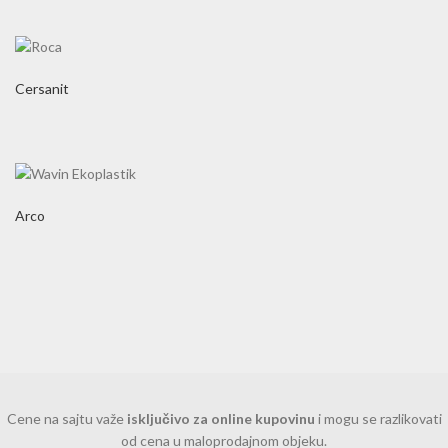
Cersanit
Arco
Cene na sajtu važe
isključivo za online kupovinu
i mogu se razlikovati
od cena u maloprodajnom objeku.