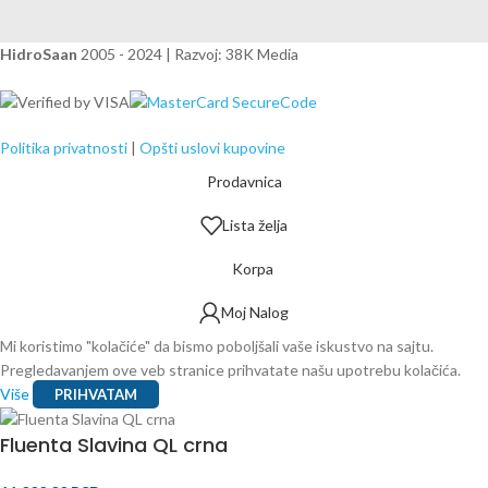
HidroSaan
2005 - 2024 | Razvoj: 38K Media
Politika privatnosti
|
Opšti uslovi kupovine
Prodavnica
Lista želja
Korpa
Moj Nalog
Mi koristimo "kolačiće" da bismo poboljšali vaše iskustvo na sajtu.
Pregledavanjem ove veb stranice prihvatate našu upotrebu kolačića.
Više
PRIHVATAM
Fluenta Slavina QL crna