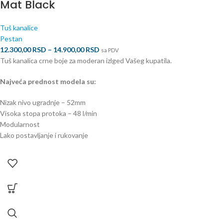
Mat Black
Tuš kanalice
Pestan
12.300,00
RSD
–
14.900,00
RSD
sa PDV
Tuš kanalica crne boje za moderan izlged Vašeg kupatila.
Najveća prednost modela su:
Nizak nivo ugradnje – 52mm
Visoka stopa protoka – 48 l/min
Modularnost
Lako postavljanje i rukovanje