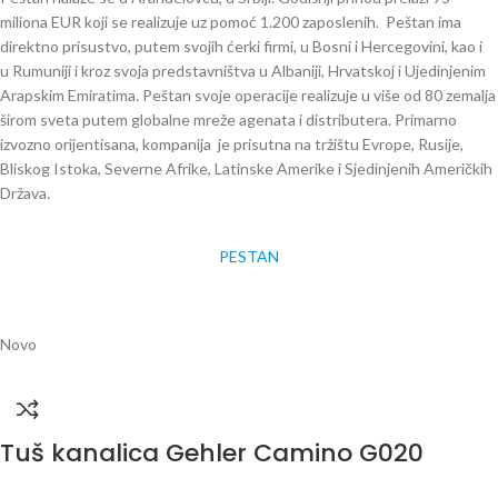
miliona EUR koji se realizuje uz pomoć 1.200 zaposlenih. Peštan ima
direktno prisustvo, putem svojih ćerki firmi, u Bosni i Hercegovini, kao i
u Rumuniji i kroz svoja predstavništva u Albaniji, Hrvatskoj i Ujedinjenim
Arapskim Emiratima. Peštan svoje operacije realizuje u više od 80 zemalja
širom sveta putem globalne mreže agenata i distributera. Primarno
izvozno orijentisana, kompanija je prisutna na tržištu Evrope, Rusije,
Bliskog Istoka, Severne Afrike, Latinske Amerike i Sjedinjenih Američkih
Država.
PESTAN
Novo
Tuš kanalica Gehler Camino G020