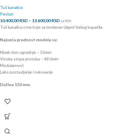
Tuš kanalice
Pestan
10.400,00
RSD
–
13.600,00
RSD
sa PDV
Tuš kanalica crne boje za moderan izlged Vašeg kupatila.
Najveća prednost modela su:
Nizak nivo ugradnje – 52mm
Visoka stopa protoka – 48 l/min
Modularnost
Lako postavljanje i rukovanje
Dužina 550 mm.