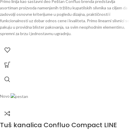
Primo linija kao sastavni deo Peštan Confluo brenda predstavlja
asortiman proizvoda namenjenih tržištu kupatilskih slivnika sa ciljem da
zadovolji osnovne kriterijume u pogledu dizajna, praktičnosti i
funkcionalnosti uz dobar odnos cene i kvaliteta. Primo linearni slivnici se
pakuju u providna blister pakovanja, sa svim neophodnim elementima,
spremni za brzu i jednostavnu ugradnju.
Novo
Tuš kanalica Confluo Compact LINE