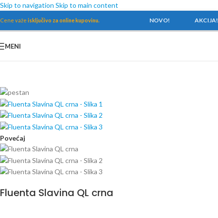
Skip to navigation
Skip to main content
NOVO!
AKCIJA!
Cene važe
isključivo za online kupovinu.
MENI
Početna
/
Baterije
/
Baterije za lavabo
Povećaj
Fluenta Slavina QL crna