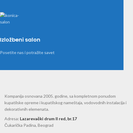
Izložbeni salon
Posetite nas i potražite savet
Kompanija osnovana 2005. godine, sa kompletnom ponudom
kupatilske opreme i kupatilskog nameštaja, vodovodnih instalacija i
dekorativnih elemenata.
Adresa
:
Lazarevački drum II red, br.17
Čukarička Padina, Beograd