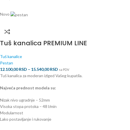
Novo
Tuš kanalica PREMIUM LINE
Tuš kanalice
Pestan
12.100,00
RSD
–
15.540,00
RSD
sa PDV
Tuš kanalica za moderan izlged Vašeg kupatila.
Najveća prednost modela su:
Nizak nivo ugradnje – 52mm
Visoka stopa protoka – 48 l/min
Modularnost
Lako postavljanje i rukovanje