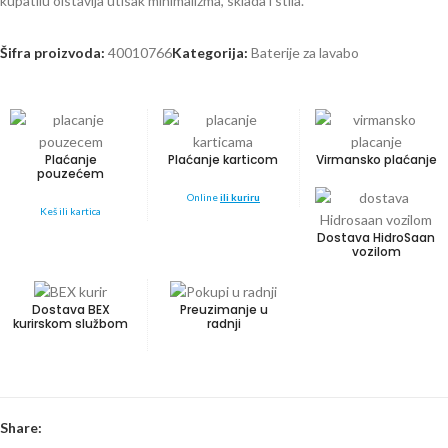
kupatilu oistavlja utisak minimalizma, sklada i stila.
Šifra proizvoda:
40010766
Kategorija:
Baterije za lavabo
Plaćanje
Plaćanje karticom
Virmansko plaćanje
pouzećem
Online
ili kuriru
Keš ili kartica
Dostava HidroSaan
vozilom
Dostava BEX
Preuzimanje u
kurirskom službom
radnji
Share: