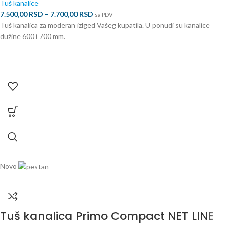
Tuš kanalice
7.500,00
RSD
–
7.700,00
RSD
sa PDV
Tuš kanalica za moderan izlged Vašeg kupatila. U ponudi su kanalice
dužine 600 i 700 mm.
Novo
Tuš kanalica Primo Compact NET LINE