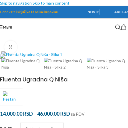
Skip to navigation
Skip to main content
NOVO!
AKCIJA
Cene važe
isključivo za online kupovinu.
MENI
Početna
/
Kupatilski nameštaj
/
Komode
Povećaj
Fluenta Ugradna Q Niša
14.000,00
RSD
–
46.000,00
RSD
sa PDV