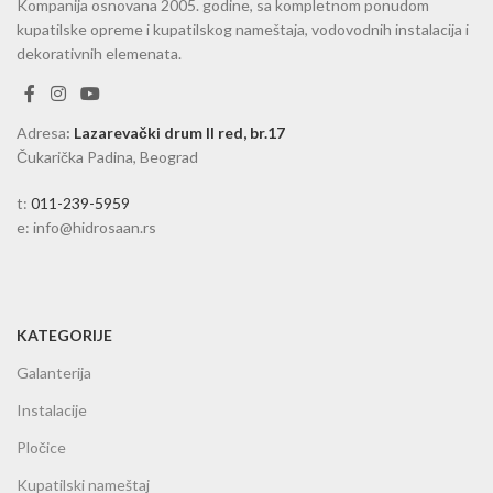
Kompanija osnovana 2005. godine, sa kompletnom ponudom
kupatilske opreme i kupatilskog nameštaja, vodovodnih instalacija i
dekorativnih elemenata.
Adresa
:
Lazarevački drum II red, br.17
Čukarička Padina, Beograd
t:
011-239-5959
e: info@hidrosaan.rs
KATEGORIJE
Galanterija
Instalacije
Pločice
Kupatilski nameštaj