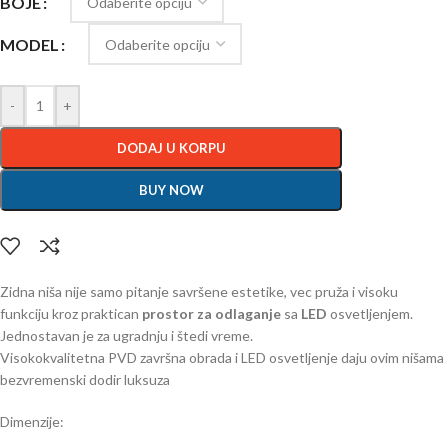
BOJE
MODEL
-
+
DODAJ U KORPU
BUY NOW
Zidna niša nije samo pitanje savršene estetike, vec pruža i visoku
funkciju kroz praktican
prostor za odlaganje
sa
LED
osvetljenjem.
Jednostavan je za ugradnju i štedi vreme.
Visokokvalitetna PVD završna obrada i LED osvetljenje daju ovim nišama
bezvremenski dodir luksuza
Dimenzije: