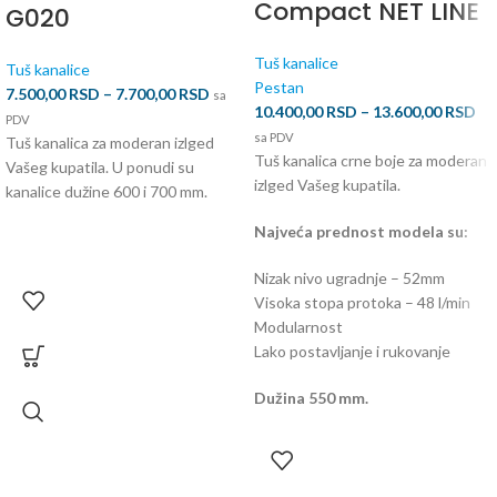
Compact NET LINE
G020
Tuš kanalice
Tuš kanalice
Pestan
7.500,00
RSD
–
7.700,00
RSD
sa
10.400,00
RSD
–
13.600,00
RSD
PDV
sa PDV
Tuš kanalica za moderan izlged
Tuš kanalica crne boje za moderan
Vašeg kupatila. U ponudi su
izlged Vašeg kupatila.
kanalice dužine 600 i 700 mm.
Najveća prednost modela su:
Nizak nivo ugradnje – 52mm
Visoka stopa protoka – 48 l/min
Modularnost
Lako postavljanje i rukovanje
Dužina 550 mm.