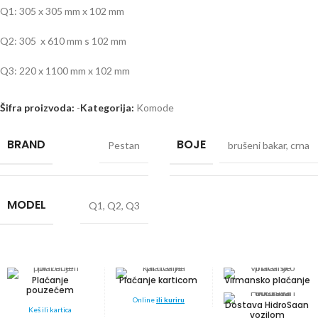
Q1: 305 x 305 mm x 102 mm
Q2: 305 x 610 mm s 102 mm
Q3: 220 x 1100 mm x 102 mm
Šifra proizvoda:
-
Kategorija:
Komode
BRAND
BOJE
Pestan
brušeni bakar
,
crna
MODEL
Q1
,
Q2
,
Q3
Plaćanje
Plaćanje karticom
Virmansko plaćanje
pouzećem
Online
ili kuriru
Dostava HidroSaan
Keš ili kartica
vozilom