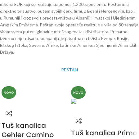
miliona EUR koji se realizuje uz pomoć 1.200 zaposlenih. Peštan ima
direktno prisustvo, putem svojih ćerki firmi, u Bosni i Hercegovini, kao i
u Rumuniji i kroz svoja predstavništva u Albaniji, Hrvatskoj i Ujedinjenim
Arapskim Emiratima. Peštan svoje operacije realizuje u više od 80 zemalja
širom sveta putem globalne mreže agenata i distributera. Primarno
izvozno orijentisana, kompanija je prisutna na tržištu Evrope, Rusije,
Bliskog Istoka, Severne Afrike, Latinske Amerike i Sjedinjenih Američkih
Država.
PESTAN
NOVO
NOVO
Tuš kanalica
Tuš kanalica Primo
Gehler Camino