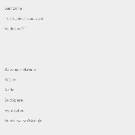
Sanitarije
Tuš kabine i paravani
Vodokotlići
Baterije - Slavine
Bojleri
Kade
Sudopere
Ventilatori
Sredstva za čišćenje