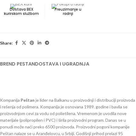
Dostava BEX
Preuzimanje u
kurirskom službom
radnji
Share:
BREND PESTAN
DOSTAVA I UGRADNJA
Kompanija
Peštan
je lider na Balkanu u proizvodnji i distribuciji proizvoda
i rešenja od polimera. Kompanija je osnovana 1989. godine i bavila se
proizvodnjom cevi za vodu od polietilena. Vremenom je uvodila nove
materijale (polipropilen i PVC) i širila proizvodni program. Danas se u
ponudi može naći preko 6500 proizvoda. Proizvodni pogoni kompanije
Peštan nalaze se u Aranđelovcu, u Srbiji. Godišnji prihod prelazi 95