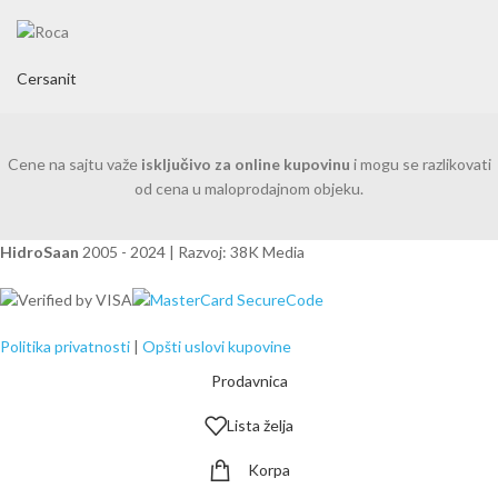
Cersanit
Cene na sajtu važe
isključivo za online kupovinu
i mogu se razlikovati
od cena u maloprodajnom objeku.
HidroSaan
2005 - 2024 | Razvoj: 38K Media
Politika privatnosti
|
Opšti uslovi kupovine
Prodavnica
Lista želja
Korpa