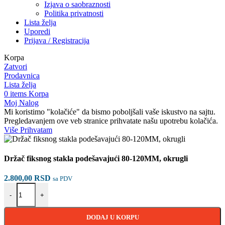
Izjava o saobraznosti
Politika privatnosti
Lista želja
Uporedi
Prijava / Registracija
Korpa
Zatvori
Prodavnica
Lista želja
0
items
Korpa
Moj Nalog
Mi koristimo "kolačiće" da bismo poboljšali vaše iskustvo na sajtu.
Pregledavanjem ove veb stranice prihvatate našu upotrebu kolačića.
Više
Više
Prihvatam
Držač fiksnog stakla podešavajući 80-120MM, okrugli
2.800,00
RSD
sa PDV
Držač fiksnog stakla podešavajući 80-120MM, okrugli količina
-
+
DODAJ U KORPU