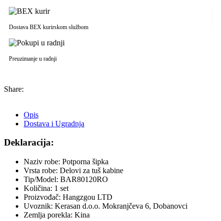
Dostava BEX kurirskom službom
Preuzimanje u radnji
Share:
Opis
Dostava i Ugradnja
Deklaracija:
Naziv robe: Potporna šipka
Vrsta robe: Delovi za tuš kabine
Tip/Model: BAR80120RO
Količina: 1 set
Proizvođač: Hangzgou LTD
Uvoznik: Kerasan d.o.o. Mokranjčeva 6, Dobanovci
Zemlja porekla: Kina