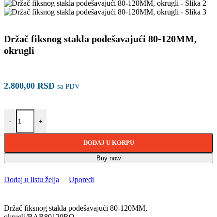
Držač fiksnog stakla podešavajući 80-120MM,
okrugli
2.800,00
RSD
sa PDV
Držač fiksnog stakla podešavajući 80-120MM, okrugli količina
-
+
DODAJ U KORPU
Buy now
Dodaj u listu želja
Uporedi
Držač fiksnog stakla podešavajući 80-120MM,
okrugli/BAR80120RO