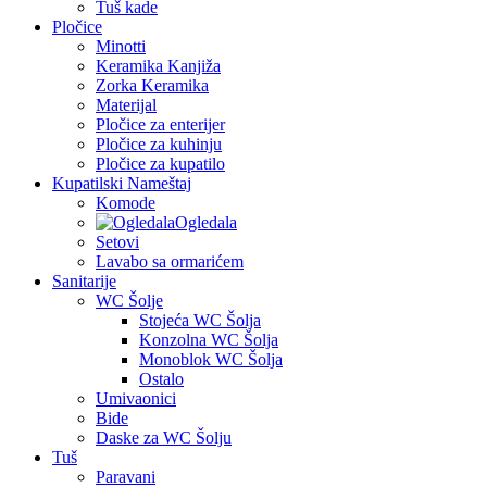
Tuš kade
Pločice
Minotti
Keramika Kanjiža
Zorka Keramika
Materijal
Pločice za enterijer
Pločice za kuhinju
Pločice za kupatilo
Kupatilski Nameštaj
Komode
Ogledala
Setovi
Lavabo sa ormarićem
Sanitarije
WC Šolje
Stojeća WC Šolja
Konzolna WC Šolja
Monoblok WC Šolja
Ostalo
Umivaonici
Bide
Daske za WC Šolju
Tuš
Paravani