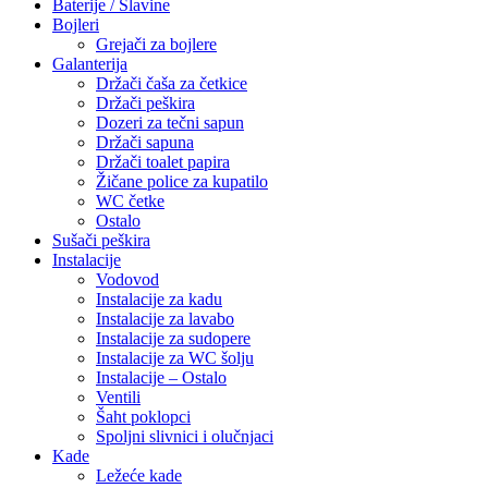
Baterije / Slavine
Bojleri
Grejači za bojlere
Galanterija
Držači čaša za četkice
Držači peškira
Dozeri za tečni sapun
Držači sapuna
Držači toalet papira
Žičane police za kupatilo
WC četke
Ostalo
Sušači peškira
Instalacije
Vodovod
Instalacije za kadu
Instalacije za lavabo
Instalacije za sudopere
Instalacije za WC šolju
Instalacije – Ostalo
Ventili
Šaht poklopci
Spoljni slivnici i olučnjaci
Kade
Ležeće kade