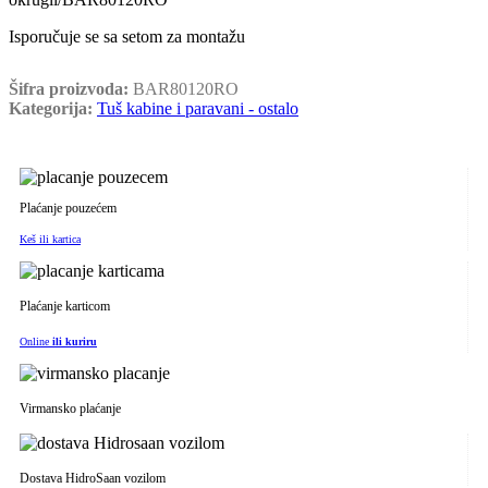
Isporučuje se sa setom za montažu
Šifra proizvoda:
BAR80120RO
Kategorija:
Tuš kabine i paravani - ostalo
Plaćanje pouzećem
Keš ili kartica
Plaćanje karticom
Online
ili kuriru
Virmansko plaćanje
Dostava HidroSaan vozilom