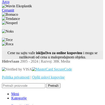
Arco
Cersanit
Cene na sajtu važe
isključivo za online kupovinu
i mogu se
razlikovati od cena u maloprodajnom objeku.
HidroSaan
2005 - 2024 | Razvoj: 38K Media
Politika privatnosti
|
Opšti uslovi kupovine
Pretraži
Meni
Kategorije