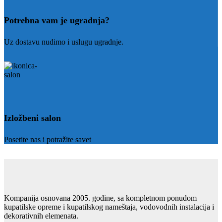
Potrebna vam je ugradnja?
Uz dostavu nudimo i uslugu ugradnje.
Izložbeni salon
Posetite nas i potražite savet
Kompanija osnovana 2005. godine, sa kompletnom ponudom
kupatilske opreme i kupatilskog nameštaja, vodovodnih instalacija i
dekorativnih elemenata.