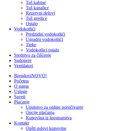
Tuš kabine
Tuš kanalice
Rezervni delovi
Tuš gredice
Ostalo
Vodokotlići
Predzidni vodokotlići
Ugradni vodokotlići
Tipke
Vodokotlici ostalo
Sredstvo za čišćenje
Sudopere
Ventilatori
Brendovi
NOVO!
Početna
O nama
Usluge
Saveti
Plaćanje
Uputstvo za online poručivanje
Opcije plaćanja
Kupovina iz inostranstva
Kontakt
Opšti uslovi kupovine