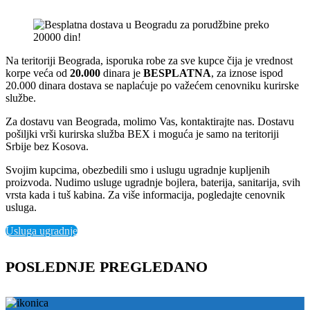
Na teritoriji Beograda, isporuka robe za sve kupce čija je vrednost
korpe veća od
2
0.000
dinara je
BESPLATNA
, za iznose ispod
20.000 dinara dostava se naplaćuje po važećem cenovniku kurirske
službe.
Za dostavu van Beograda, molimo Vas, kontaktirajte nas. Dostavu
pošiljki vrši kurirska služba BEX i moguća je samo na teritoriji
Srbije bez Kosova.
Svojim kupcima, obezbedili smo i uslugu ugradnje kupljenih
proizvoda. Nudimo usluge ugradnje bojlera, baterija, sanitarija, svih
vrsta kada i tuš kabina. Za više informacija, pogledajte cenovnik
usluga.
Usluga ugradnje
POSLEDNJE PREGLEDANO