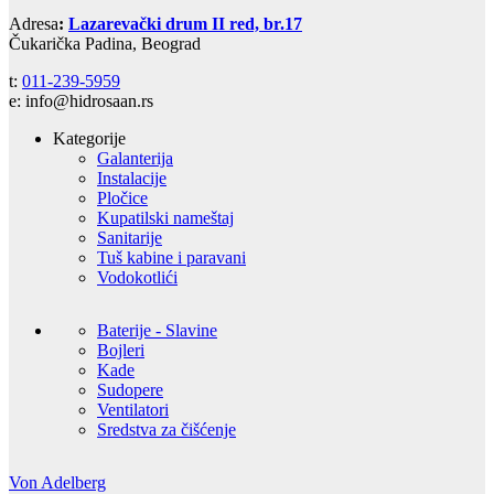
Adresa
:
Lazarevački drum II red, br.17
Čukarička Padina, Beograd
t:
011-239-5959
e: info@hidrosaan.rs
Kategorije
Galanterija
Instalacije
Pločice
Kupatilski nameštaj
Sanitarije
Tuš kabine i paravani
Vodokotlići
Baterije - Slavine
Bojleri
Kade
Sudopere
Ventilatori
Sredstva za čišćenje
Von Adelberg