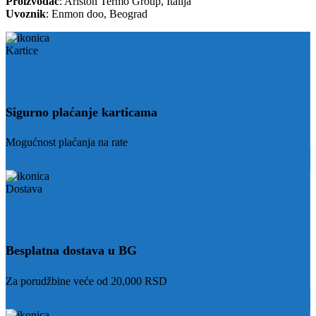
Proizvođač
: Ariston Termo Group, Italija
na
Uvoznik
: Enmon doo, Beograd
stranici
proizvoda.
Sigurno plaćanje karticama
Mogućnost plaćanja na rate
Besplatna dostava u BG
Za porudžbine veće od 20,000 RSD