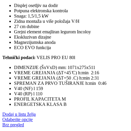
39.800,00 RSD
Displej osetljiv na dodir
do
Potpuna elektronska kontrola
47.100,00 RSD
Snaga: 1,5/1,5 kW
Zidna montaža u više položaja V/H
27 cm dubine
Grejni element emajliran legurom Incoloy
Ekskluzivan dizajne
Magnezijumska anoda
ECO EVO funkcija
Tehnički podaci:
VELIS PRO EU 80l
DIMENZIJE (ŠxVxD) mm: 1071x275x511
VREME GREJANJA (ΔT=45 ̊C) h:min 2:16
VREME GREJANJA (ΔT=50 .C) h:min 2:31
SPREMAN ZA PRVO TUŠIRANJE h:min 0:46
V40 (NF) l 159
V40 (RP) l 110
PROFIL KAPACITETA M
ENERGETSKA KLASA B
Dodaj u listu želja
Ovaj
Odaberite opcije
proizvod
Brz pregled
ima