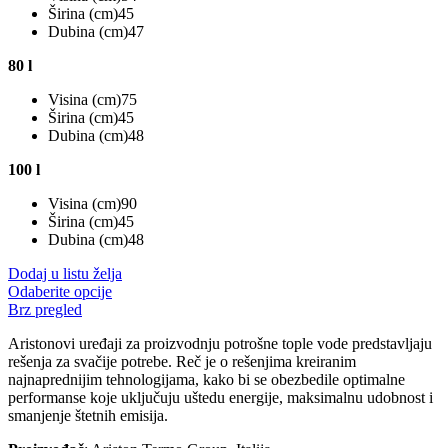
Širina (cm)45
Dubina (cm)47
80 l
Visina (cm)75
Širina (cm)45
Dubina (cm)48
100 l
Visina (cm)90
Širina (cm)45
Dubina (cm)48
Dodaj u listu želja
Ovaj
Odaberite opcije
proizvod
Brz pregled
ima
Aristonovi uređaji za proizvodnju potrošne tople vode predstavljaju
više
rešenja za svačije potrebe. Reč je o rešenjima kreiranim
varijanti.
najnaprednijim tehnologijama, kako bi se obezbedile optimalne
Opcije
performanse koje uključuju uštedu energije, maksimalnu udobnost i
mogu
smanjenje štetnih emisija.
biti
izabrane