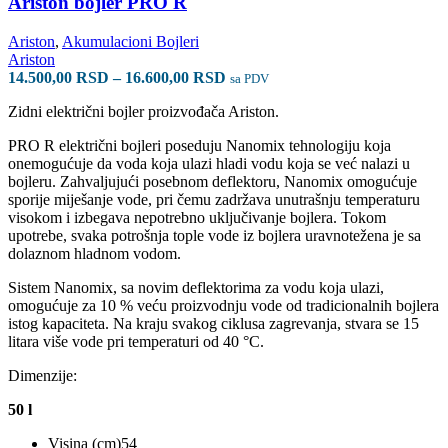
Ariston bojler PRO R
biti
izabrane
Ariston
,
Akumulacioni Bojleri
na
Ariston
stranici
Raspon
14.500,00
RSD
–
16.600,00
RSD
sa PDV
proizvoda.
cena:
Zidni električni bojler proizvođača Ariston.
od
14.500,00 RSD
PRO R električni bojleri poseduju Nanomix tehnologiju koja
do
onemogućuje da voda koja ulazi hladi vodu koja se već nalazi u
16.600,00 RSD
bojleru. Zahvaljujući posebnom deflektoru, Nanomix omogućuje
sporije miješanje vode, pri čemu zadržava unutrašnju temperaturu
visokom i izbegava nepotrebno uključivanje bojlera. Tokom
upotrebe, svaka potrošnja tople vode iz bojlera uravnotežena je sa
dolaznom hladnom vodom.
Sistem Nanomix, sa novim deflektorima za vodu koja ulazi,
omogućuje za 10 % veću proizvodnju vode od tradicionalnih bojlera
istog kapaciteta. Na kraju svakog ciklusa zagrevanja, stvara se 15
litara više vode pri temperaturi od 40 °C.
Dimenzije:
50 l
Visina (cm)54