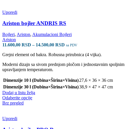
više
varijanti.
Opcije
Uporedi
mogu
biti
Ariston bojler ANDRIS RS
izabrane
na
Bojleri
,
Ariston
,
Akumulacioni Bojleri
stranici
Ariston
proizvoda.
Raspon
11.600,00
RSD
–
14.500,00
RSD
sa PDV
cena:
Grejni element od bakra. Robusna prirubnica (4 vijka).
od
11.600,00 RSD
Moderni dizajn sa sivom prednjom pločom i jednostavnim spoljnim
do
upravljanjem temperaturom.
14.500,00 RSD
Dimenzije 10 l (Dubina×Širina×Visina)
27,6 × 36 × 36 cm
Dimenzije 30 l (Dubina×Širina×Visina)
38,9 × 47 × 47 cm
Dodaj u listu želja
Ovaj
Odaberite opcije
proizvod
Brz pregled
ima
više
varijanti.
Uporedi
Opcije
mogu