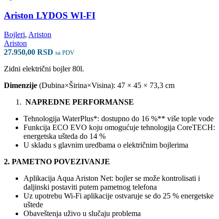
Ariston LYDOS WI-FI
Bojleri
,
Ariston
Ariston
27.950,00
RSD
sa PDV
Zidni električni bojler 80l.
Dimenzije
(Dubina×Širina×Visina): 47 × 45 × 73,3 cm
NAPREDNE PERFORMANSE
Tehnologija WaterPlus*: dostupno do 16 %** više tople vode
Funkcija ECO EVO koju omogućuje tehnologija CoreTECH:
energetska ušteda do 14 %
U skladu s glavnim uredbama o električnim bojlerima
2. PAMETNO POVEZIVANJE
Aplikacija Aqua Ariston Net: bojler se može kontrolisati i
daljinski postaviti putem pametnog telefona
Uz upotrebu Wi-Fi aplikacije ostvaruje se do 25 % energetske
uštede
Obaveštenja uživo u slučaju problema