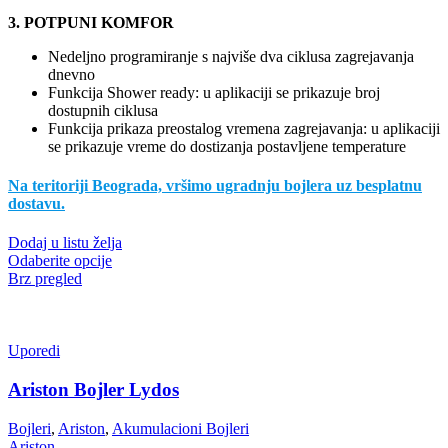
3. POTPUNI KOMFOR
Nedeljno programiranje s najviše dva ciklusa zagrejavanja
dnevno
Funkcija Shower ready: u aplikaciji se prikazuje broj
dostupnih ciklusa
Funkcija prikaza preostalog vremena zagrejavanja: u aplikaciji
se prikazuje vreme do dostizanja postavljene temperature
Na teritoriji Beograda, vršimo ugradnju bojlera uz besplatnu
dostavu.
Dodaj u listu želja
Ovaj
Odaberite opcije
proizvod
Brz pregled
ima
više
varijanti.
Opcije
Uporedi
mogu
biti
Ariston Bojler Lydos
izabrane
na
Bojleri
,
Ariston
,
Akumulacioni Bojleri
stranici
Ariston