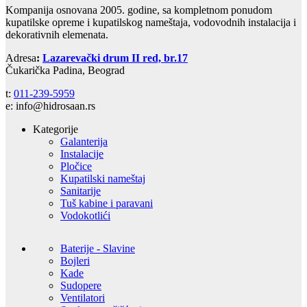
Kompanija osnovana 2005. godine, sa kompletnom ponudom
kupatilske opreme i kupatilskog nameštaja, vodovodnih instalacija i
dekorativnih elemenata.
Adresa
:
Lazarevački drum II red, br.17
Čukarička Padina, Beograd
t:
011-239-5959
e: info@hidrosaan.rs
Kategorije
Galanterija
Instalacije
Pločice
Kupatilski nameštaj
Sanitarije
Tuš kabine i paravani
Vodokotlići
Baterije - Slavine
Bojleri
Kade
Sudopere
Ventilatori