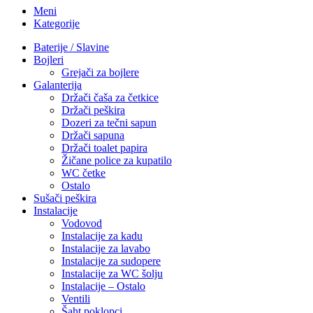
Meni
Kategorije
Baterije / Slavine
Bojleri
Grejači za bojlere
Galanterija
Držači čaša za četkice
Držači peškira
Dozeri za tečni sapun
Držači sapuna
Držači toalet papira
Žičane police za kupatilo
WC četke
Ostalo
Sušači peškira
Instalacije
Vodovod
Instalacije za kadu
Instalacije za lavabo
Instalacije za sudopere
Instalacije za WC šolju
Instalacije – Ostalo
Ventili
Šaht poklopci