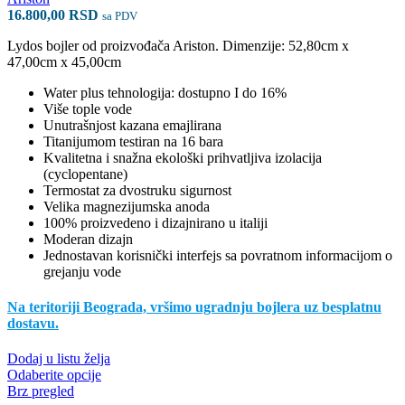
proizvoda.
16.800,00
RSD
sa PDV
Lydos bojler od proizvođača Ariston. Dimenzije: 52,80cm x
47,00cm x 45,00cm
Water plus tehnologija: dostupno I do 16%
Više tople vode
Unutrašnjost kazana emajlirana
Titanijumom testiran na 16 bara
Kvalitetna i snažna ekološki prihvatljiva izolacija
(cyclopentane)
Termostat za dvostruku sigurnost
Velika magnezijumska anoda
100% proizvedeno i dizajnirano u italiji
Moderan dizajn
Jednostavan korisnički interfejs sa povratnom informacijom o
grejanju vode
Na teritoriji Beograda, vršimo ugradnju bojlera uz besplatnu
dostavu.
Dodaj u listu želja
Ovaj
Odaberite opcije
proizvod
Brz pregled