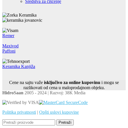
Sredstva za čišćenje
Remer
Maxivod
Paffoni
Keramika Kanjiža
Cene na sajtu važe
isključivo za online kupovinu
i mogu se
razlikovati od cena u maloprodajnom objeku.
HidroSaan
2005 - 2024 | Razvoj: 38K Media
Politika privatnosti
|
Opšti uslovi kupovine
Pretraži