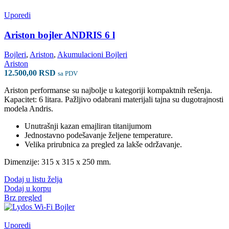
varijanti.
Opcije
Uporedi
mogu
biti
Ariston bojler ANDRIS 6 l
izabrane
na
Bojleri
,
Ariston
,
Akumulacioni Bojleri
stranici
Ariston
proizvoda.
12.500,00
RSD
sa PDV
Ariston performanse su najbolje u kategoriji kompaktnih rešenja.
Kapacitet: 6 litara. Pažljivo odabrani materijali tajna su dugotrajnosti
modela Andris.
Unutrašnji kazan emajliran titanijumom
Jednostavno podešavanje željene temperature.
Velika prirubnica za pregled za lakše održavanje.
Dimenzije: 315 x 315 x 250 mm.
Dodaj u listu želja
Dodaj u korpu
Brz pregled
Uporedi