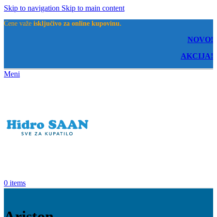
Skip to navigation
Skip to main content
Cene važe
isključivo za online kupovinu.
NOVO!
AKCIJA!
Meni
0
items
Ariston