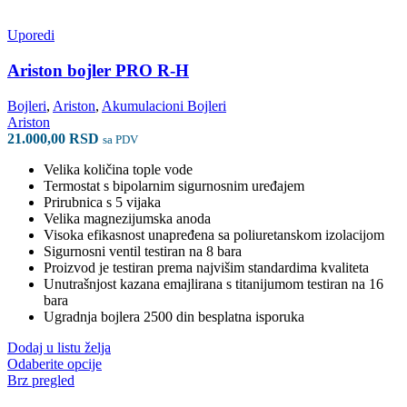
ima
više
varijanti.
Uporedi
Opcije
mogu
Ariston bojler PRO R-H
biti
izabrane
Bojleri
,
Ariston
,
Akumulacioni Bojleri
na
Ariston
stranici
21.000,00
RSD
sa PDV
proizvoda.
Velika količina tople vode
Termostat s bipolarnim sigurnosnim uređajem
Prirubnica s 5 vijaka
Velika magnezijumska anoda
Visoka efikasnost unapređena sa poliuretanskom izolacijom
Sigurnosni ventil testiran na 8 bara
Proizvod je testiran prema najvišim standardima kvaliteta
Unutrašnjost kazana emajlirana s titanijumom testiran na 16
bara
Ugradnja bojlera 2500 din besplatna isporuka
Dodaj u listu želja
Ovaj
Odaberite opcije
proizvod
Brz pregled
ima