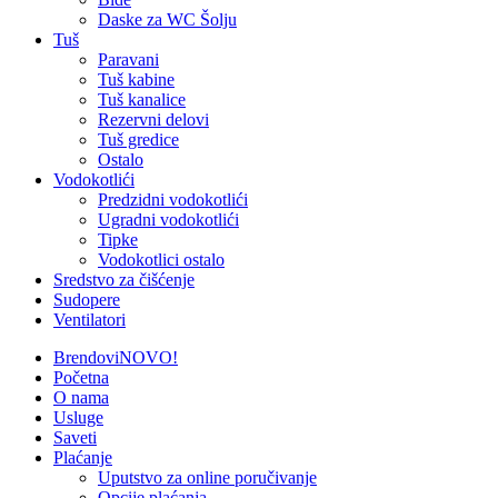
Daske za WC Šolju
Tuš
Paravani
Tuš kabine
Tuš kanalice
Rezervni delovi
Tuš gredice
Ostalo
Vodokotlići
Predzidni vodokotlići
Ugradni vodokotlići
Tipke
Vodokotlici ostalo
Sredstvo za čišćenje
Sudopere
Ventilatori
Brendovi
NOVO!
Početna
O nama
Usluge
Saveti
Plaćanje
Uputstvo za online poručivanje
Opcije plaćanja