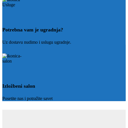
Potrebna vam je ugradnja?
Uz dostavu nudimo i uslugu ugradnje.
Izložbeni salon
Posetite nas i potražite savet