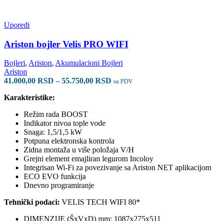
više
varijanti.
Opcije
Uporedi
mogu
biti
Ariston bojler Velis PRO WIFI
izabrane
na
Bojleri
,
Ariston
,
Akumulacioni Bojleri
stranici
Ariston
proizvoda.
Raspon
41.000,00
RSD
–
55.750,00
RSD
sa PDV
cena:
Karakteristike:
od
41.000,00 RSD
Režim rada BOOST
do
Indikator nivoa tople vode
55.750,00 RSD
Snaga: 1,5/1,5 kW
Potpuna elektronska kontrola
Zidna montaža u više položaja V/H
Grejni element emajliran legurom Incoloy
Integrisan Wi-Fi za povezivanje sa Ariston NET aplikacijom
ECO EVO funkcija
Dnevno programiranje
Tehnički podaci:
VELIS TECH WIFI 80*
DIMENZIJE (ŠxVxD) mm: 1087x275x511