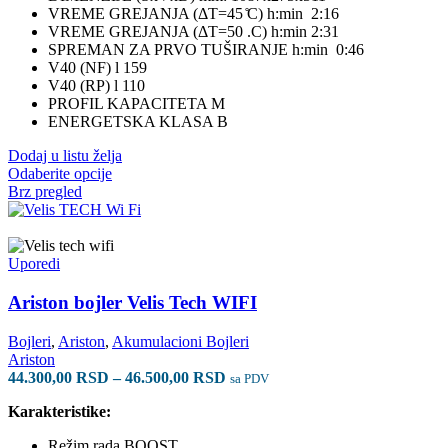
VREME GREJANJA (ΔT=45 ̊C) h:min 2:16
VREME GREJANJA (ΔT=50 .C) h:min 2:31
SPREMAN ZA PRVO TUŠIRANJE h:min 0:46
V40 (NF) l 159
V40 (RP) l 110
PROFIL KAPACITETA M
ENERGETSKA KLASA B
Dodaj u listu želja
Ovaj
Odaberite opcije
proizvod
Brz pregled
ima
više
varijanti.
Opcije
Uporedi
mogu
biti
Ariston bojler Velis Tech WIFI
izabrane
na
Bojleri
,
Ariston
,
Akumulacioni Bojleri
stranici
Ariston
proizvoda.
Raspon
44.300,00
RSD
–
46.500,00
RSD
sa PDV
cena:
Karakteristike:
od
44.300,00 RSD
Režim rada BOOST