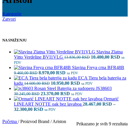
Kategorije
Zatvori
NA SNIŽENJU
Slavina Zlatna
Originalna
Tren
Vitto Verdeline BVI1VLG
10.400,00
RSD
13.836,00
RSD
sa
cena
cena
PDV
je
je:
Slavina Freya crna BFR48B
Originalna
Trenutna
bila:
10.4
8.970,00
RSD
9.460,00
RSD
sa PDV
cena
cena
13.836,00 RSD.
ECA Tiera bela baterija za
je
Originalna
je:
Trenutna
kadu
10.950,00
RSD
14.600,00
RSD
sa PDV
bila:
cena
8.970,00 RSD.
cena
Rosan Steel Baterija za sudoperu JS38603
9.460,00 RSD.
Originalna
je
Trenutna
je:
23.370,00
RSD
30.245,00
RSD
sa PDV
cena
bila:
cena
10.950,00 RSD.
Ormarić
je
14.600,00 RSD.
je:
LINEART NOTTE oak bez lavaboa
28.467,00
RSD
–
bila:
Raspon
23.370,00 RSD.
32.300,00
RSD
sa PDV
30.245,00 RSD.
cena:
od
Početna
/
Proizvod Brand
/
Ariston
S
Prikazano je svih 9 rezultata
28.467,00 RSD
p
do