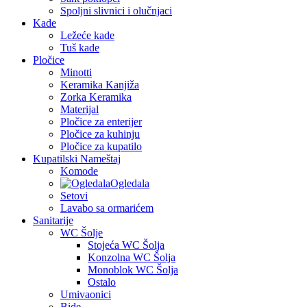
Spoljni slivnici i olučnjaci
Kade
Ležeće kade
Tuš kade
Pločice
Minotti
Keramika Kanjiža
Zorka Keramika
Materijal
Pločice za enterijer
Pločice za kuhinju
Pločice za kupatilo
Kupatilski Nameštaj
Komode
Ogledala
Setovi
Lavabo sa ormarićem
Sanitarije
WC Šolje
Stojeća WC Šolja
Konzolna WC Šolja
Monoblok WC Šolja
Ostalo
Umivaonici
Bide