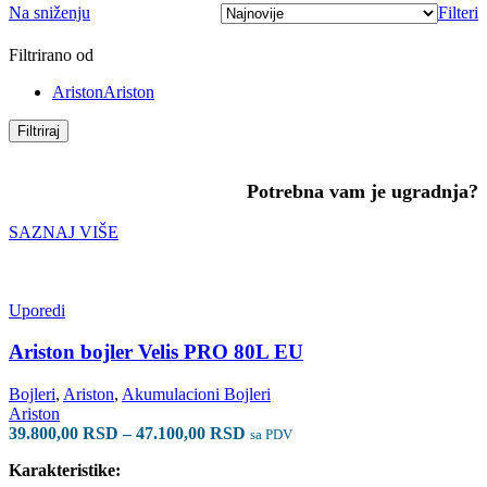
Na sniženju
Filteri
n
32.300,00 RSD
Filtrirano od
Ariston
Ariston
Filtriraj
Potrebna vam je ugradnja?
SAZNAJ VIŠE
Uporedi
Ariston bojler Velis PRO 80L EU
Bojleri
,
Ariston
,
Akumulacioni Bojleri
Ariston
Raspon
39.800,00
RSD
–
47.100,00
RSD
sa PDV
cena:
Karakteristike:
od