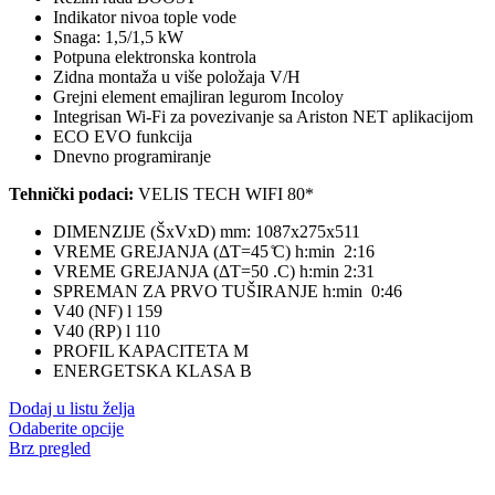
do
Indikator nivoa tople vode
46.500,00 RSD
Snaga: 1,5/1,5 kW
Potpuna elektronska kontrola
Zidna montaža u više položaja V/H
Grejni element emajliran legurom Incoloy
Integrisan Wi-Fi za povezivanje sa Ariston NET aplikacijom
ECO EVO funkcija
Dnevno programiranje
Tehnički podaci:
VELIS TECH WIFI 80*
DIMENZIJE (ŠxVxD) mm: 1087x275x511
VREME GREJANJA (ΔT=45 ̊C) h:min 2:16
VREME GREJANJA (ΔT=50 .C) h:min 2:31
SPREMAN ZA PRVO TUŠIRANJE h:min 0:46
V40 (NF) l 159
V40 (RP) l 110
PROFIL KAPACITETA M
ENERGETSKA KLASA B
Dodaj u listu želja
Ovaj
Odaberite opcije
proizvod
Brz pregled
ima
više