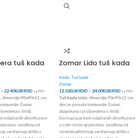
era tuš kada
Zomar Lido tuš kada
e
Kade
,
Tuš kade
Zomar
–
22.400,00
RSD
12.500,00
RSD
–
24.000,00
RSD
sa PDV
sa PDV
a
, dimenzija 80x80x11 cm,
Tuš kada Lido
, dimenzija 90x90x12 cm,
kompanije Zomar,
deo je ponude kompanije Zomar,
oizvedena u Srbiji.
dizajnirana i proizvedena u Srbiji.
d ovlašćenih distributera
Dostupna je kod ovlašćenih distributera
radovima. Izrađena od
u svim većim gradovima. Izrađena od
og sanitarnog akrila u
visokokvalitetnog sanitarnog akrila u