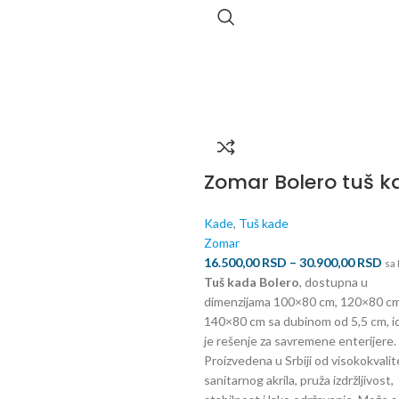
Zomar Bolero tuš k
Kade
,
Tuš kade
Zomar
16.500,00
RSD
–
30.900,00
RSD
sa
Tuš kada Bolero
, dostupna u
dimenzijama 100×80 cm, 120×80 cm
140×80 cm sa dubinom od 5,5 cm, i
je rešenje za savremene enterijere.
Proizvedena u Srbiji od visokokvali
sanitarnog akrila, pruža izdržljivost,