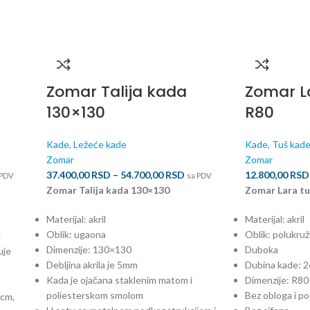
Zomar Talija kada
Zomar L
130×130
R80
Kade
,
Ležeće kade
Kade
,
Tuš kad
Zomar
Zomar
37.400,00
RSD
–
54.700,00
RSD
12.800,00
RSD
 PDV
sa PDV
Zomar Talija kada 130×130
Zomar Lara tu
Materijal: akril
Materijal: akril
Oblik: ugaona
Oblik: polukru
g
Dimenzije: 130×130
Duboka
uje
Debljina akrila je 5mm
Dubina kade: 
Kada je ojačana staklenim matom i
Dimenzije: R80
poliesterskom smolom
Bez obloga i po
 cm,