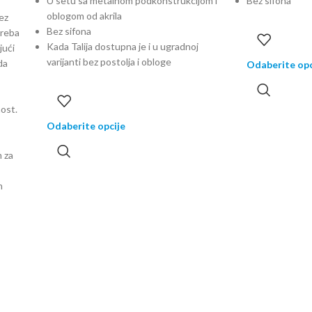
U setu sa metalnom podkonstrukcijom i
Bez sifona
oblogom od akrila
bez
Bez sifona
treba
Kada Talija dostupna je i u ugradnoj
jući
varijanti bez postolja i obloge
da
Odaberite opc
nost.
Odaberite opcije
m za
m