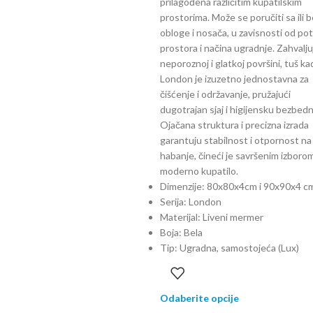
prilagođena različitim kupatilskim
prostorima. Može se poručiti sa ili 
obloge i nosača, u zavisnosti od po
prostora i načina ugradnje. Zahvalju
neporoznoj i glatkoj površini, tuš ka
London je izuzetno jednostavna za
čišćenje i održavanje, pružajući
dugotrajan sjaj i higijensku bezbed
Ojačana struktura i precizna izrada
garantuju stabilnost i otpornost na
habanje, čineći je savršenim izboro
moderno kupatilo.
Dimenzije: 80x80x4cm i 90x90x4 c
Serija: London
Materijal: Liveni mermer
Boja: Bela
Tip: Ugradna, samostojeća (Lux)
Odaberite opcije