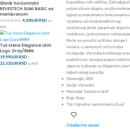
kupatilima svih veličina. Zahvaljuju
Slivnik horizontalni
REVESTECH SUMI BASIC sa
polukružnom dizajnu, pruža modera
membranom
izgled uz maksimalnu funkcionalnos
4.200,00
RSD
5.050,00
RSD
sa
Izrađena od visokokvalitetnog
PDV
sanitarnog akrila, garantuje dugotr
stabilnost i jednostavno održavanje
Može se poručiti sa ili bez obloge i
Tuš stena Elegance Linni
nosača, u zavisnosti od potreba
Logo Gray/8MM
instalacije. Veronika kombinuje este
19.990,00
RSD
–
praktičnost, omogućavajući udobno
21.520,00
RSD
sa PDV
sigurno tuširanje uz elegantan zavr
izgled vašeg kupatila.
Dimenzije: R80
Serija: Veronika
Materijal: Sanitarni akril
Boja: Bela
Tip: Ugradna, samostojeća (Lux)
Odaberite opcije