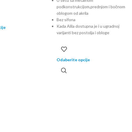
U setu sa metalnom
podkonstrukcijom,prednjom i bočnom
oblogom od akrila
Bez sifona
Kada Alila dostupna je i u ugradnoj
ije
varijanti bez postolja i obloge
Odaberite opcije