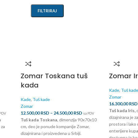
FILTRIRAJ
š
Zomar Toskana tuš
Zomar Ir
kada
Kade
,
Tuš kad
Zomar
Kade
,
Tuš kade
16.300,00
RSD
Zomar
Tuš kada Iris,
d
12.500,00
RSD
–
24.500,00
RSD
 PDV
sa PDV
dizajnirana je z
a
Tuš kada Toskana
, dimenzija 90x70x10
prostora i lako 
 za
cm, deo je ponude kompanije Zomar,
enterijere kupat
dizajnirana i proizvedena u Srbiji.
dostupna je kod