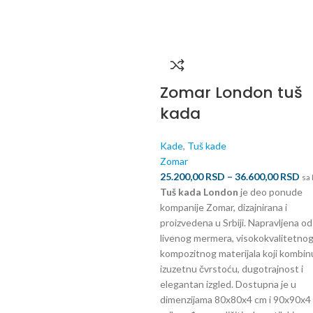
Zomar London tuš
kada
Kade
,
Tuš kade
Zomar
25.200,00
RSD
–
36.600,00
RSD
sa
Tuš kada London
je deo ponude
kompanije Zomar, dizajnirana i
proizvedena u Srbiji. Napravljena od
livenog mermera, visokokvalitetno
kompozitnog materijala koji kombin
izuzetnu čvrstoću, dugotrajnost i
elegantan izgled. Dostupna je u
dimenzijama 80x80x4 cm i 90x90x4