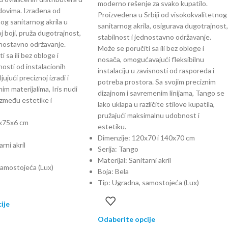
moderno rešenje za svako kupatilo.
dovima. Izrađena od
Proizvedena u Srbiji od visokokvalitetnog
og sanitarnog akrila u
sanitarnog akrila, osigurava dugotrajnost,
j boji, pruža dugotrajnost,
stabilnost i jednostavno održavanje.
dnostavno održavanje.
Može se poručiti sa ili bez obloge i
 sa ili bez obloge i
nosača, omogućavajući fleksibilnu
nosti od instalacionih
instalaciju u zavisnosti od rasporeda i
ujući preciznoj izradi i
potreba prostora. Sa svojim preciznim
im materijalima, Iris nudi
dizajnom i savremenim linijama, Tango se
između estetike i
lako uklapa u različite stilove kupatila,
pružajući maksimalnu udobnost i
0x75x6 cm
estetiku.
Dimenzije: 120x70 i 140x70 cm
rni akril
Serija: Tango
Materijal: Sanitarni akril
samostojeća (Lux)
Boja: Bela
Tip: Ugradna, samostojeća (Lux)
ije
Odaberite opcije