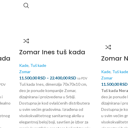
Zomar Ines tuš kada
ada
Zomar N
Kade
,
Tuš kade
Zomar
Kade
,
Tuš kad
11.500,00
RSD
–
22.400,00
RSD
Zomar
sa PDV
Tuš kada Ines, dimenzija 70x70x10 cm,
11.500,00
RSD
 PDV
deo je ponude kompanije Zomar,
Tuš kada Ner
 i
dizajnirana i proizvedena u Srbiji.
deo je ponude 
dealno
Dostupna je kod ovlašćenih distributera
dizajnirana i pr
u svim većim gradovima. Izrađena od
Dostupna je ko
tetnog
visokokvalitetnog sanitarnog akrila u
u svim većim g
elegantnoj beloj boji, savršen je izbor za
visokokvalitetn