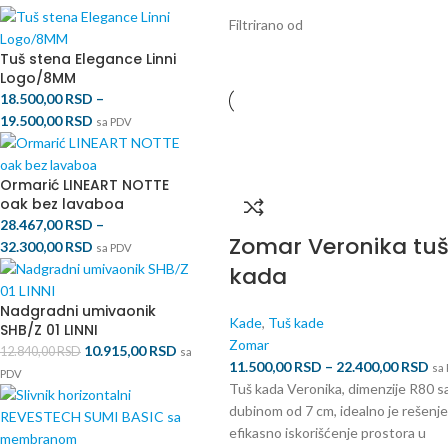
Filtrirano od
Tuš stena Elegance Linni
Logo/8MM
18.500,00
RSD
–
19.500,00
RSD
sa PDV
Ormarić LINEART NOTTE
oak bez lavaboa
28.467,00
RSD
–
Zomar Veronika tu
32.300,00
RSD
sa PDV
kada
Nadgradni umivaonik
Kade
,
Tuš kade
SHB/Z 01 LINNI
Zomar
10.915,00
RSD
12.840,00
RSD
sa
11.500,00
RSD
–
22.400,00
RSD
sa
PDV
Tuš kada Veronika, dimenzije R80 s
dubinom od 7 cm, idealno je rešenje
efikasno iskorišćenje prostora u