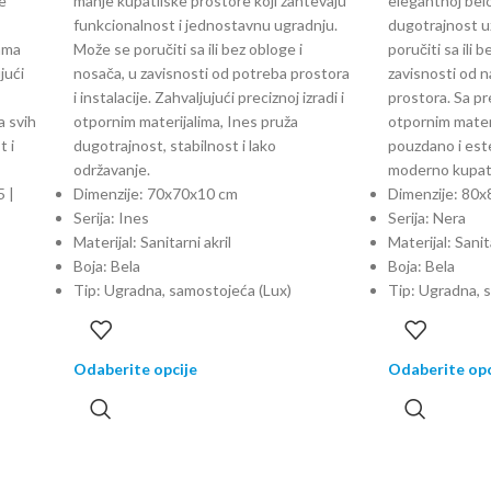
e
manje kupatilske prostore koji zahtevaju
elegantnoj beloj
funkcionalnost i jednostavnu ugradnju.
dugotrajnost u
bama
Može se poručiti sa ili bez obloge i
poručiti sa ili 
jući
nosača, u zavisnosti od potreba prostora
zavisnosti od n
i instalacije. Zahvaljujući preciznoj izradi i
prostora. Sa pr
a svih
otpornim materijalima, Ines pruža
otpornim materi
t i
dugotrajnost, stabilnost i lako
pouzdano i est
održavanje.
moderno kupati
5 |
Dimenzije: 70x70x10 cm
Dimenzije: 80
Serija: Ines
Serija: Nera
Materijal: Sanitarni akril
Materijal: Sanita
Boja: Bela
Boja: Bela
Tip: Ugradna, samostojeća (Lux)
Tip: Ugradna, 
Odaberite opcije
Odaberite opc