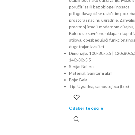
stabilnost i lako održavanje. Može s
poručiti sa ili bez obloge i nosača,
prilagođavajući se različitim potre
prostora i načinu ugradnje. Zahvalju
preciznoj izradi i modernom dizajnu,
Bolero se savršeno uklapa u kupatil
stilova, obezbeđujući funkcionalnos
dugotrajan kvalitet.
Dimenzije: 100x80x5,5 | 120x80x5,
140x80x5,5
Serija: Bolero
Materijal: Sanitarni akril
Boja: Bela
Tip: Ugradna, samostojeća (Lux)
Odaberite opcije