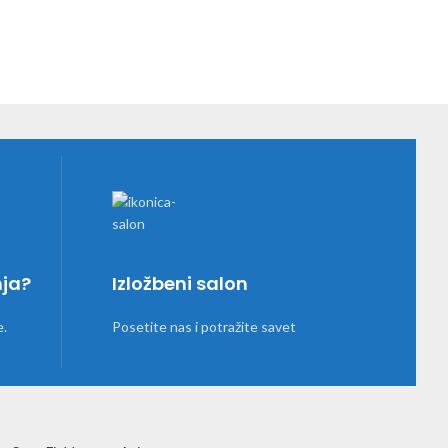
nja?
Izložbeni salon
e.
Posetite nas i potražite savet