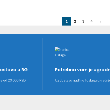
1
2
3
4
→
dostava u BG
Potrebna vam je ugrad
će od 20,000 RSD
Uz dostavu nudimo i uslugu ugradnj