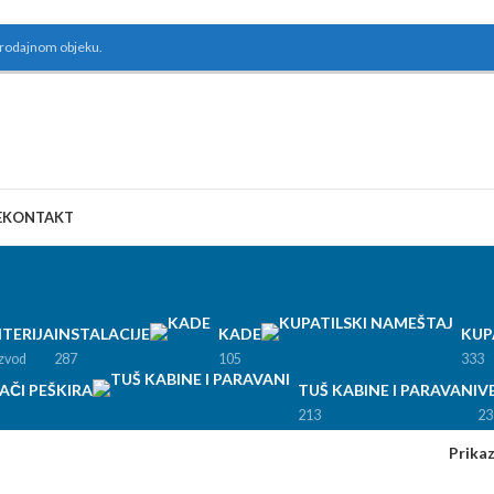
prodajnom objeku.
E
KONTAKT
TERIJA
INSTALACIJE
KADE
KUP
izvod
287
105
333
AČI PEŠKIRA
TUŠ KABINE I PARAVANI
V
213
23
Prika