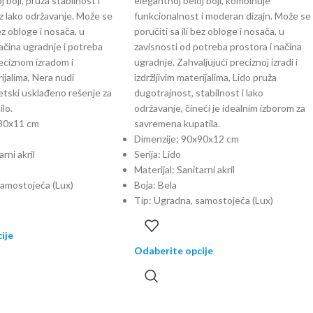
 boji, pruža stabilnost i
elegantnoj beloj boji, kombinuje
z lako održavanje. Može se
funkcionalnost i moderan dizajn. Može se
bez obloge i nosača, u
poručiti sa ili bez obloge i nosača, u
ačina ugradnje i potreba
zavisnosti od potreba prostora i načina
eciznom izradom i
ugradnje. Zahvaljujući preciznoj izradi i
jalima, Nera nudi
izdržljivim materijalima, Lido pruža
etski usklađeno rešenje za
dugotrajnost, stabilnost i lako
lo.
održavanje, čineći je idealnim izborom za
x80x11 cm
savremena kupatila.
Dimenzije: 90x90x12 cm
rni akril
Serija: Lido
Materijal: Sanitarni akril
samostojeća (Lux)
Boja: Bela
Tip: Ugradna, samostojeća (Lux)
ije
Odaberite opcije