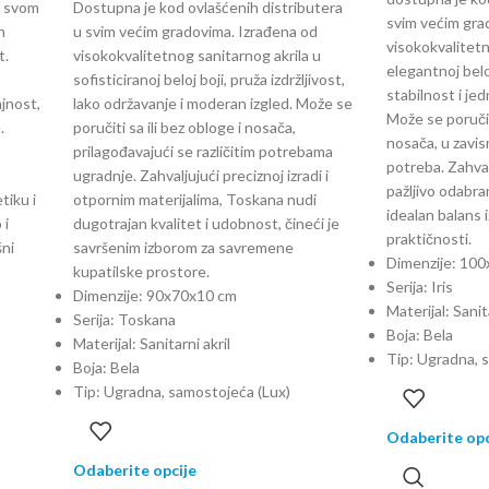
ći svom
Dostupna je kod ovlašćenih distributera
svim većim gra
n
u svim većim gradovima. Izrađena od
visokokvalitetn
t.
visokokvalitetnog sanitarnog akrila u
elegantnoj belo
sofisticiranoj beloj boji, pruža izdržljivost,
stabilnost i je
ajnost,
lako održavanje i moderan izgled. Može se
Može se poručiti
.
poručiti sa ili bez obloge i nosača,
nosača, u zavis
prilagođavajući se različitim potrebama
potreba. Zahvalj
ugradnje. Zahvaljujući preciznoj izradi i
pažljivo odabran
tiku i
otpornim materijalima, Toskana nudi
idealan balans 
 i
dugotrajan kvalitet i udobnost, čineći je
praktičnosti.
šni
savršenim izborom za savremene
Dimenzije: 10
kupatilske prostore.
Serija: Iris
Dimenzije: 90x70x10 cm
Materijal: Sanita
Serija: Toskana
Boja: Bela
Materijal: Sanitarni akril
Tip: Ugradna, 
Boja: Bela
Tip: Ugradna, samostojeća (Lux)
Odaberite opc
Odaberite opcije