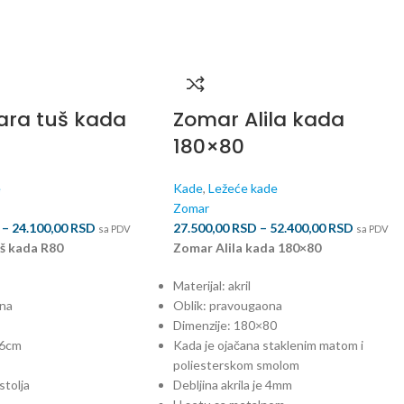
ara tuš kada
Zomar Alila kada
180×80
e
Kade
,
Ležeće kade
Zomar
–
24.100,00
RSD
27.500,00
RSD
–
52.400,00
RSD
sa PDV
sa PDV
š kada R80
Zomar Alila kada 180×80
Materijal: akril
žna
Oblik: pravougaona
Dimenzije: 180×80
26cm
Kada je ojačana staklenim matom i
poliesterskom smolom
stolja
Debljina akrila je 4mm