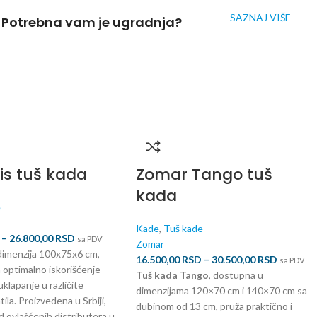
SAZNAJ VIŠE
Potrebna vam je ugradnja?
is tuš kada
Zomar Tango tuš
kada
e
Kade
,
Tuš kade
–
26.800,00
RSD
sa PDV
Zomar
imenzija 100x75x6 cm,
16.500,00
RSD
–
30.500,00
RSD
sa PDV
a optimalno iskorišćenje
Tuš kada Tango
, dostupna u
uklapanje u različite
dimenzijama 120×70 cm i 140×70 cm sa
ila. Proizvedena u Srbiji,
dubinom od 13 cm, pruža praktično i
 ovlašćenih distributera u