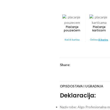
Plaćanje
Plaćanje
pouzećem
karticom
Keš ili kartica
Online
ili kuriru
Share:
OPIS
DOSTAVA I UGRADNJA
Deklaracija:
Naziv robe: Algo Profesionalna m