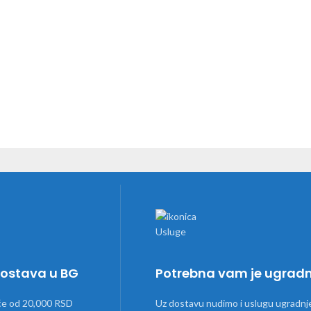
dostava u BG
Potrebna vam je ugrad
će od 20,000 RSD
Uz dostavu nudimo i uslugu ugradnj