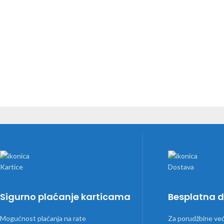
Sigurno plaćanje karticama
Besplatna 
Mogućnost plaćanja na rate
Za porudžbine ve