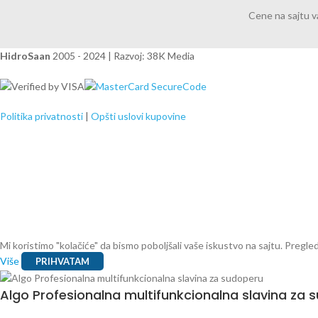
Cene na sajtu 
HidroSaan
2005 - 2024 | Razvoj: 38K Media
Politika privatnosti
|
Opšti uslovi kupovine
Mi koristimo "kolačiće" da bismo poboljšali vaše iskustvo na sajtu. Preg
Više
PRIHVATAM
Algo Profesionalna multifunkcionalna slavina za 