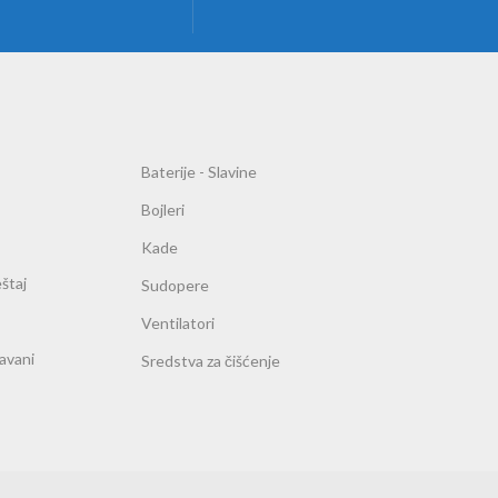
Baterije - Slavine
Bojleri
Kade
štaj
Sudopere
Ventilatori
ravani
Sredstva za čišćenje