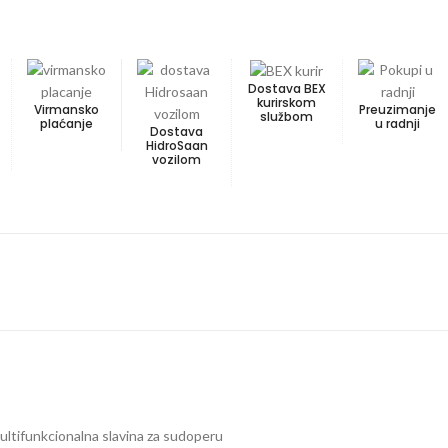
Dostava BEX
kurirskom
Virmansko
Preuzimanje
službom
plaćanje
u radnji
Dostava
HidroSaan
vozilom
ultifunkcionalna slavina za sudoperu