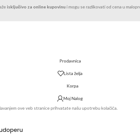
važe
isključivo za online kupovinu
i mogu se razlikovati od cena u malop
Prodavnica
Lista želja
Korpa
Moj Nalog
ledavanjem ove veb stranice prihvatate našu upotrebu kolačića.
sudoperu