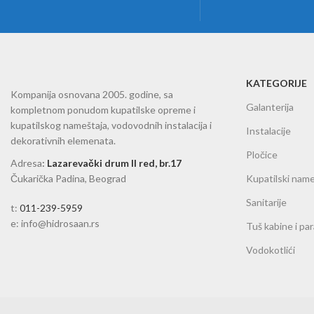
KATEGORIJE
Kompanija osnovana 2005. godine, sa
Galanterija
kompletnom ponudom kupatilske opreme i
kupatilskog nameštaja, vodovodnih instalacija i
Instalacije
dekorativnih elemenata.
Pločice
Adresa
:
Lazarevački drum II red, br.17
Čukarička Padina, Beograd
Kupatilski name
Sanitarije
t:
011-239-5959
e: info@hidrosaan.rs
Tuš kabine i pa
Vodokotlići