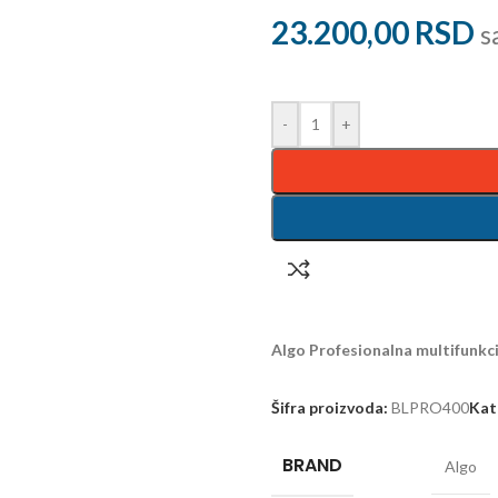
23.200,00
RSD
s
-
+
Algo Profesionalna multifunkc
Šifra proizvoda:
BLPRO400
Kat
BRAND
Algo