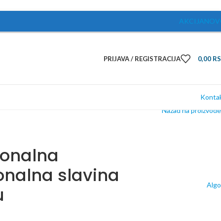
AKCIJA
NOV
PRIJAVA / REGISTRACIJA
0,00
R
Konta
Nazad na proizvode
ionalna
onalna slavina
Algo
u