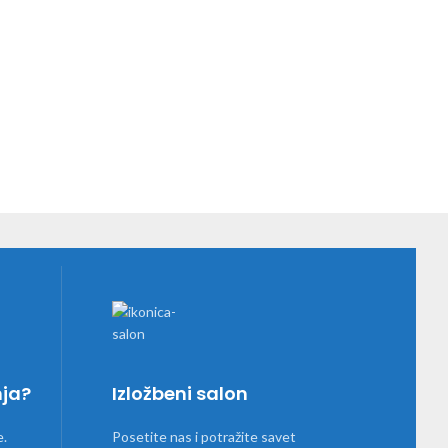
nja?
Izložbeni salon
e.
Posetite nas i potražite savet