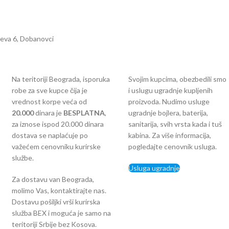
čeva 6, Dobanovci
Na teritoriji Beograda, isporuka
Svojim kupcima, obezbedili smo
robe za sve kupce čija je
i uslugu ugradnje kupljenih
vrednost korpe veća od
proizvoda. Nudimo usluge
2
0.000
dinara je
BESPLATNA
,
ugradnje bojlera, baterija,
za iznose ispod 20.000 dinara
sanitarija, svih vrsta kada i tuš
dostava se naplaćuje po
kabina. Za više informacija,
važećem cenovniku kurirske
pogledajte cenovnik usluga.
službe.
Usluga ugradnje
Za dostavu van Beograda,
molimo Vas, kontaktirajte nas.
Dostavu pošiljki vrši kurirska
služba BEX i moguća je samo na
teritoriji Srbije bez Kosova.