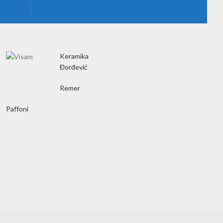
Keramika
Đorđević
Remer
Paffoni