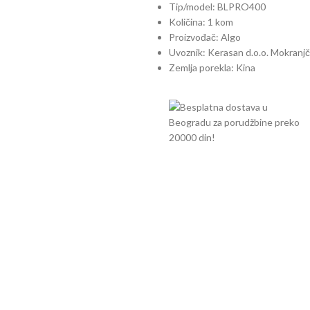
Tip/model: BLPRO400
Količina: 1 kom
Proizvođač: Algo
Uvoznik: Kerasan d.o.o. Mokranj
Zemlja porekla: Kina