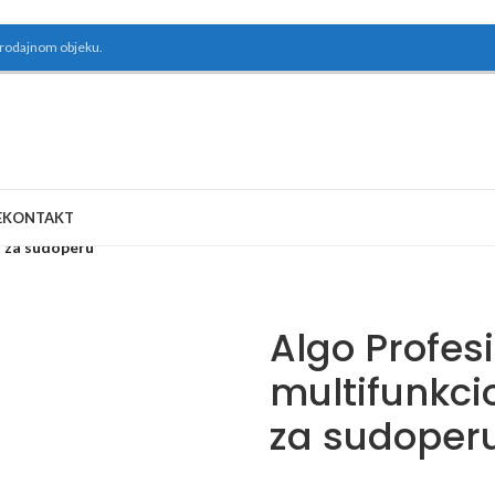
prodajnom objeku.
E
KONTAKT
a za sudoperu
Algo Profes
multifunkci
za sudoper