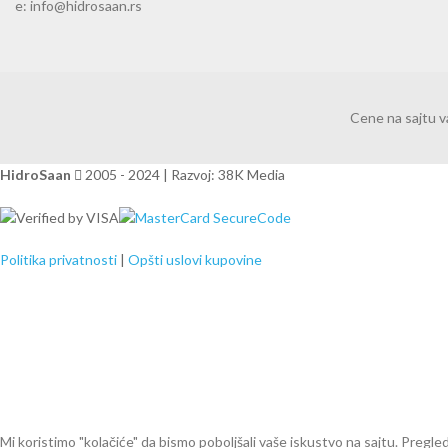
e: info@hidrosaan.rs
Cene na sajtu 
HidroSaan
2005 - 2024 | Razvoj: 38K Media
Politika privatnosti
|
Opšti uslovi kupovine
Mi koristimo "kolačiće" da bismo poboljšali vaše iskustvo na sajtu. Preg