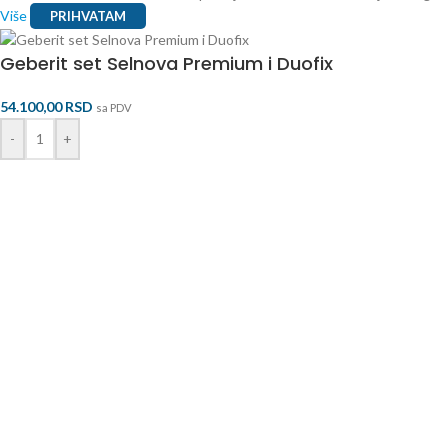
Više
PRIHVATAM
Geberit set Selnova Premium i Duofix
54.100,00
RSD
sa PDV
-
+