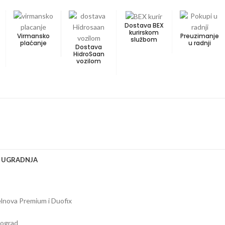
Dostava BEX
kurirskom
Virmansko
Preuzimanje
službom
plaćanje
u radnji
Dostava
HidroSaan
vozilom
I UGRADNJA
lnova Premium i Duofix
eograd