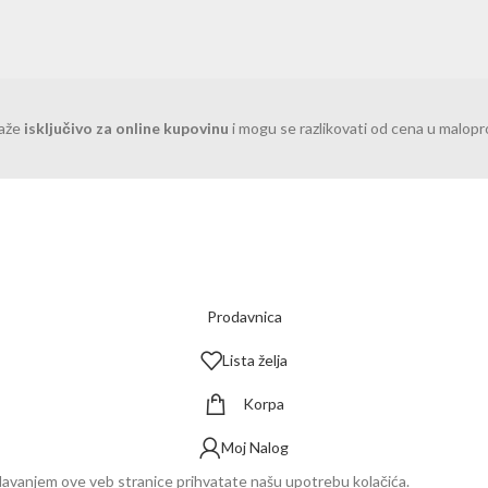
važe
isključivo za online kupovinu
i mogu se razlikovati od cena u malop
Prodavnica
Lista želja
Korpa
Moj Nalog
ledavanjem ove veb stranice prihvatate našu upotrebu kolačića.