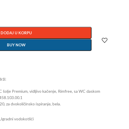
DODAJ U KORPU
BUY NOW
rži:
 šolje Premium, vidljivo kačenje, Rimfree, sa WC daskom
458.103.00.1
20, za dvokoličinsko ispiranje, bela.
Ugradni vodokotlići