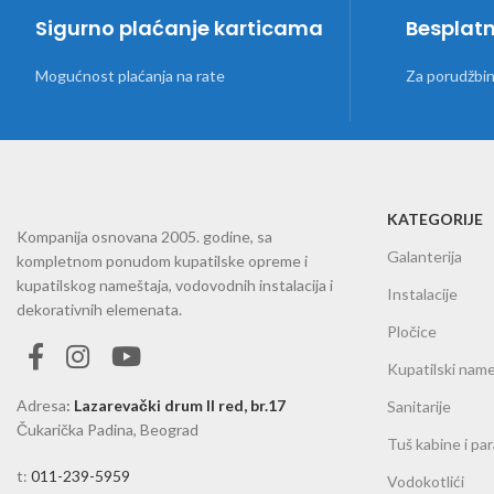
Sigurno plaćanje karticama
Besplat
Mogućnost plaćanja na rate
Za porudžbi
KATEGORIJE
Kompanija osnovana 2005. godine, sa
Galanterija
kompletnom ponudom kupatilske opreme i
kupatilskog nameštaja, vodovodnih instalacija i
Instalacije
dekorativnih elemenata.
Pločice
Kupatilski name
Adresa
:
Lazarevački drum II red, br.17
Sanitarije
Čukarička Padina, Beograd
Tuš kabine i pa
t:
011-239-5959
Vodokotlići