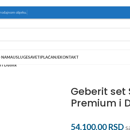
prodajnom objeku.
 NAMA
USLUGE
SAVETI
PLAĆANJE
KONTAKT
 i Duofix
Geberit set
Premium i D
54.100,00
RSD
s