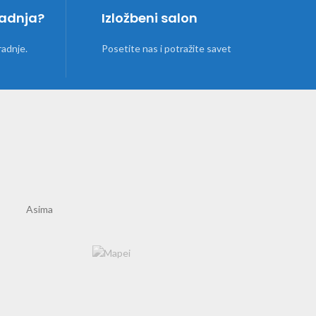
radnja?
Izložbeni salon
radnje.
Posetite nas i potražite savet
Asima