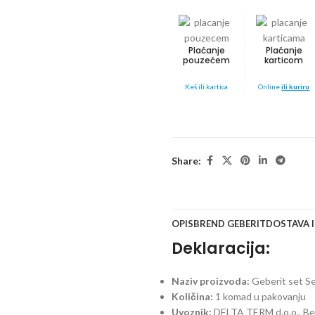
Plaćanje
Plaćanje
pouzećem
karticom
Keš ili kartica
Online
ili kuriru
Share:
OPIS
BREND GEBERIT
DOSTAVA 
Deklaracija:
Naziv proizvoda:
Geberit set Se
Količina:
1 komad u pakovanju
Uvoznik:
DELTA TERM d.o.o., B