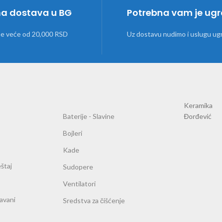
na dostava u BG
Potrebna vam je ug
ne veće od 20,000 RSD
Uz dostavu nudimo i uslugu ug
Keramika
Baterije - Slavine
Đorđević
Bojleri
Kade
štaj
Sudopere
Ventilatori
ravani
Sredstva za čišćenje