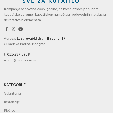
Kompanija osnovana 2005. godine, sa kompletnom ponudom
kupatilske opreme i kupatilskog nameštaja, vodovodnih instalacija i
dekorativnih elemenata.
Adresa
:
Lazarevački drum II red, br.17
Čukarička Padina, Beograd
t:
011-239-5959
e: info@hidrosaan.rs
KATEGORIJE
Galanterija
Instalacije
Pločice