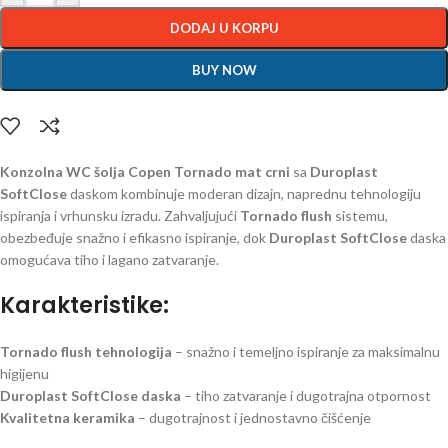
DODAJ U KORPU
BUY NOW
Konzolna WC šolja Copen Tornado
mat crni
sa
Duroplast
SoftClose
daskom kombinuje moderan dizajn, naprednu tehnologiju
ispiranja i vrhunsku izradu. Zahvaljujući
Tornado flush
sistemu,
obezbeđuje snažno i efikasno ispiranje, dok
Duroplast SoftClose
daska
omogućava tiho i lagano zatvaranje.
Karakteristike:
Tornado flush tehnologija
– snažno i temeljno ispiranje za maksimalnu
higijenu
Duroplast SoftClose daska
– tiho zatvaranje i dugotrajna otpornost
Kvalitetna keramika
– dugotrajnost i jednostavno čišćenje