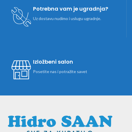
Potrebna vam je ugradnja?
Uz dostavu nudimo i uslugu ugradnje.
Izložbeni salon
Posetite nas i potražite savet