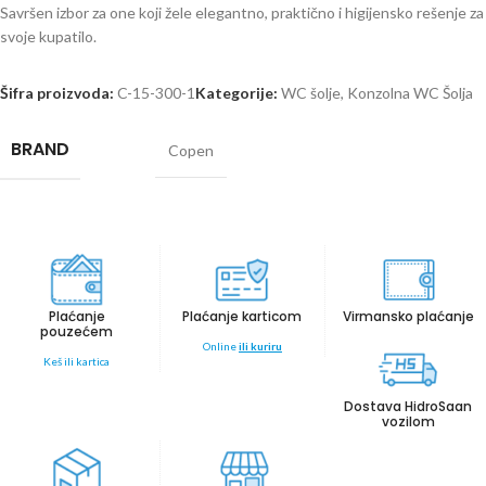
Savršen izbor za one koji žele elegantno, praktično i higijensko rešenje za
svoje kupatilo.
Šifra proizvoda:
C-15-300-1
Kategorije:
WC šolje
,
Konzolna WC Šolja
BRAND
Copen
Plaćanje
Plaćanje karticom
Virmansko plaćanje
pouzećem
Online
ili kuriru
Keš ili kartica
Dostava HidroSaan
vozilom