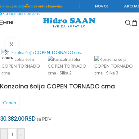
Skip to navigation
NOVO!
AKCIJA
Cene važe
isključivo za online kupovinu.
Skip to main content
MENI
Početna
/
Sanitarije
/
WC šolje
Povećaj
COPEN
Konzolna šolja COPEN TORNADO crna
Copen
30.382,00
RSD
sa PDV
-
+