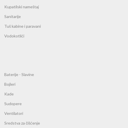
Kupatilski nameštaj
Sanitarije
Tuš kabine i paravani
Vodokotlići
Baterije - Slavine
Bojleri
Kade
Sudopere
Ventilatori
Sredstva za čišćenje