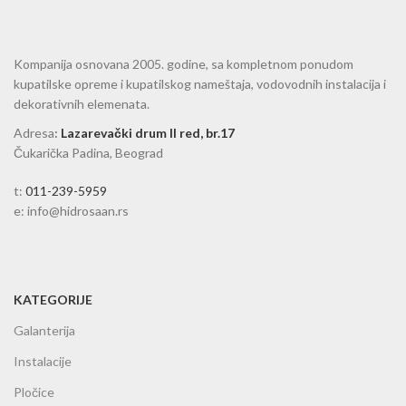
Kompanija osnovana 2005. godine, sa kompletnom ponudom
kupatilske opreme i kupatilskog nameštaja, vodovodnih instalacija i
dekorativnih elemenata.
Adresa
:
Lazarevački drum II red, br.17
Čukarička Padina, Beograd
t:
011-239-5959
e: info@hidrosaan.rs
KATEGORIJE
Galanterija
Instalacije
Pločice