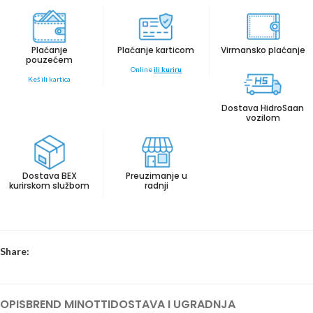
Plaćanje
Plaćanje karticom
Virmansko plaćanje
pouzećem
Online
ili kuriru
Keš ili kartica
Dostava HidroSaan
vozilom
Dostava BEX
Preuzimanje u
kurirskom službom
radnji
Share:
OPIS
BREND MINOTTI
DOSTAVA I UGRADNJA