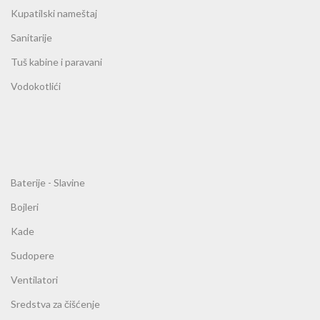
Kupatilski nameštaj
Sanitarije
Tuš kabine i paravani
Vodokotlići
Baterije - Slavine
Bojleri
Kade
Sudopere
Ventilatori
Sredstva za čišćenje