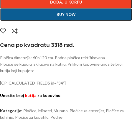
DODAJ U KORPU
BUY NOW
Cena po kvadratu 3318 rsd.
Pločica dimenzija: 60×120 cm. Podna pločica rektifikovana
Pločice se kupuju isključivo na kutiju. Prilikom kupovine unosite broj
kutija koji kupujete
[CP_CALCULATED_FIELDS id=“34″]
Unesite broj
kutija
za kupovinu
:
Kategorije:
Pločice
,
Minotti
,
Murano
,
Pločice za enterijer
,
Pločice za
kuhinju
,
Pločice za kupatilo
,
Podne