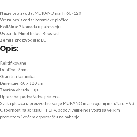
Naziv proizvoda:
MURANO marfil 60×120
Vrsta proizvoda:
keramičke pločice
Količina:
2 komada u pakovanju
Uvoznik:
Minotti doo, Beograd
Zemlja proizvodnje:
EU
Opis:
Rektifikovane
Debljina: 9 mm
Granitna keramika
Dimenzije: 60 x 120 cm
Završna obrada – sjaj
Upotreba: podna/zidna primena
Svaka pločica iz proizvodne serije MURANO ima svoju nijansu/šaru – V3
Otpornost na abraziju – PEI 4, podovi velike nosivosti sa velikim
prometom i većom otpornošću na habanje