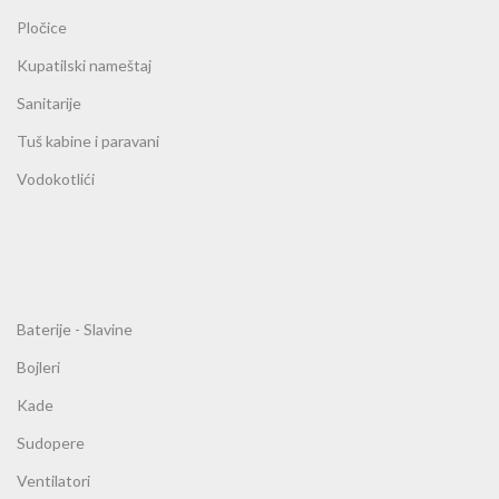
Pločice
Kupatilski nameštaj
Sanitarije
Tuš kabine i paravani
Vodokotlići
Baterije - Slavine
Bojleri
Kade
Sudopere
Ventilatori