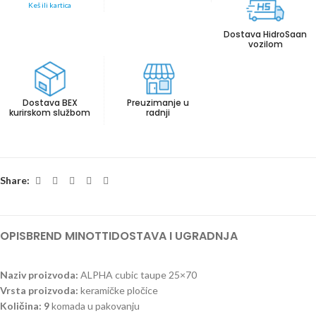
Keš ili kartica
Dostava HidroSaan
vozilom
Dostava BEX
Preuzimanje u
kurirskom službom
radnji
Share:
OPIS
BREND MINOTTI
DOSTAVA I UGRADNJA
Naziv proizvoda:
ALPHA cubic taupe 25×70
Vrsta proizvoda:
keramičke pločice
Količina: 9
komada u pakovanju