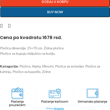
DODAJ U KORPU
BUY NOW
Cena po kvadratu 1678 rsd.
Pločica dimenzija: 25×70 cm. Zidna pločica
Pločice se kupuju isključivo na kutiju.
Kategorije:
Pločice
,
Alpha
,
Minotti
,
Pločice za enterijer
,
Pločice za
kuhinju
,
Pločice za kupatilo
,
Zidne
Plaćanje
Plaćanje karticom
Virmansko plaćanje
pouzećem
Online
ili kuriru