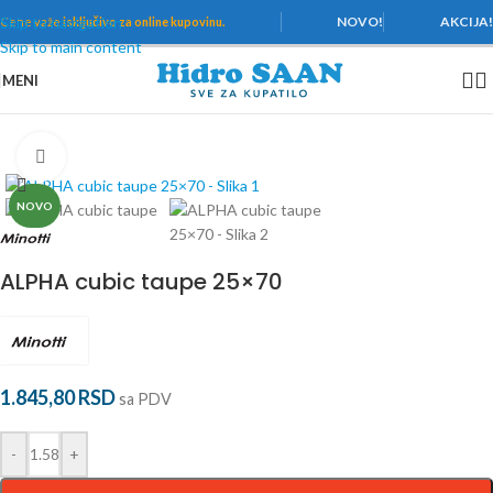
Skip to navigation
NOVO!
AKCIJA
Cene važe
isključivo za online kupovinu.
Skip to main content
MENI
Početna
/
Pločice
/
Minotti
/
Alpha
Povećaj
NOVO
ALPHA cubic taupe 25×70
1.845,80
RSD
sa PDV
-
+