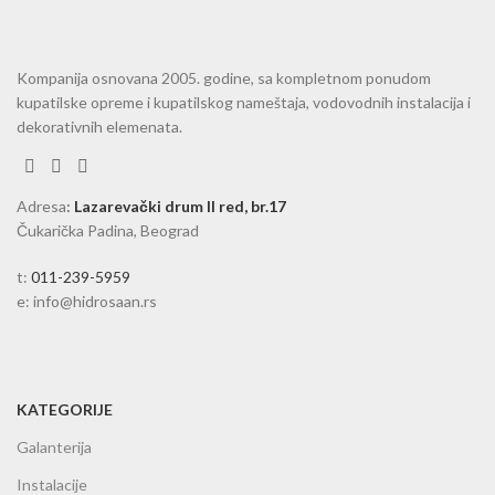
Kompanija osnovana 2005. godine, sa kompletnom ponudom
kupatilske opreme i kupatilskog nameštaja, vodovodnih instalacija i
dekorativnih elemenata.
Adresa
:
Lazarevački drum II red, br.17
Čukarička Padina, Beograd
t:
011-239-5959
e: info@hidrosaan.rs
KATEGORIJE
Galanterija
Instalacije