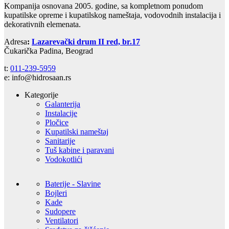
Kompanija osnovana 2005. godine, sa kompletnom ponudom
kupatilske opreme i kupatilskog nameštaja, vodovodnih instalacija i
dekorativnih elemenata.
Adresa
:
Lazarevački drum II red, br.17
Čukarička Padina, Beograd
t:
011-239-5959
e: info@hidrosaan.rs
Kategorije
Galanterija
Instalacije
Pločice
Kupatilski nameštaj
Sanitarije
Tuš kabine i paravani
Vodokotlići
Baterije - Slavine
Bojleri
Kade
Sudopere
Ventilatori