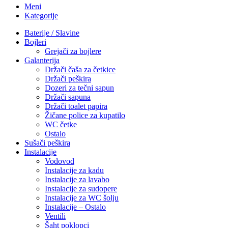
Meni
Kategorije
Baterije / Slavine
Bojleri
Grejači za bojlere
Galanterija
Držači čaša za četkice
Držači peškira
Dozeri za tečni sapun
Držači sapuna
Držači toalet papira
Žičane police za kupatilo
WC četke
Ostalo
Sušači peškira
Instalacije
Vodovod
Instalacije za kadu
Instalacije za lavabo
Instalacije za sudopere
Instalacije za WC šolju
Instalacije – Ostalo
Ventili
Šaht poklopci