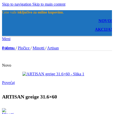
Skip to navigation
Skip to main content
Cene važe
isključivo za online kupovinu.
NOVO!
AKCIJA!
Meni
0
Početna
items
/
Pločice
/
Minotti
/
Artisan
Novo
Povećaj
ARTISAN greige 31.6×60