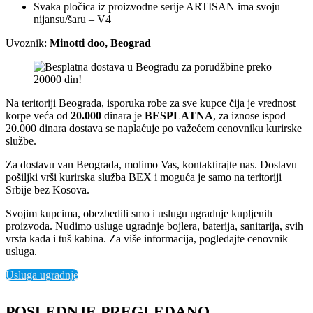
Svaka pločica iz proizvodne serije ARTISAN ima svoju
nijansu/šaru – V4
Uvoznik:
Minotti doo, Beograd
Na teritoriji Beograda, isporuka robe za sve kupce čija je vrednost
korpe veća od
2
0.000
dinara je
BESPLATNA
, za iznose ispod
20.000 dinara dostava se naplaćuje po važećem cenovniku kurirske
službe.
Za dostavu van Beograda, molimo Vas, kontaktirajte nas. Dostavu
pošiljki vrši kurirska služba BEX i moguća je samo na teritoriji
Srbije bez Kosova.
Svojim kupcima, obezbedili smo i uslugu ugradnje kupljenih
proizvoda. Nudimo usluge ugradnje bojlera, baterija, sanitarija, svih
vrsta kada i tuš kabina. Za više informacija, pogledajte cenovnik
usluga.
Usluga ugradnje
POSLEDNJE PREGLEDANO