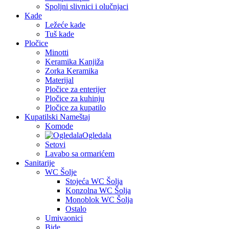
Spoljni slivnici i olučnjaci
Kade
Ležeće kade
Tuš kade
Pločice
Minotti
Keramika Kanjiža
Zorka Keramika
Materijal
Pločice za enterijer
Pločice za kuhinju
Pločice za kupatilo
Kupatilski Nameštaj
Komode
Ogledala
Setovi
Lavabo sa ormarićem
Sanitarije
WC Šolje
Stojeća WC Šolja
Konzolna WC Šolja
Monoblok WC Šolja
Ostalo
Umivaonici
Bide