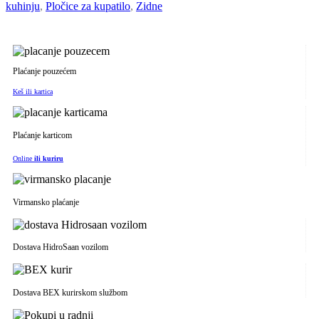
kuhinju
,
Pločice za kupatilo
,
Zidne
Plaćanje pouzećem
Keš ili kartica
Plaćanje karticom
Online
ili kuriru
Virmansko plaćanje
Dostava HidroSaan vozilom
Dostava BEX kurirskom službom