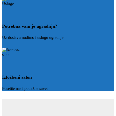
Potrebna vam je ugradnja?
Uz dostavu nudimo i uslugu ugradnje.
Izložbeni salon
Posetite nas i potražite savet