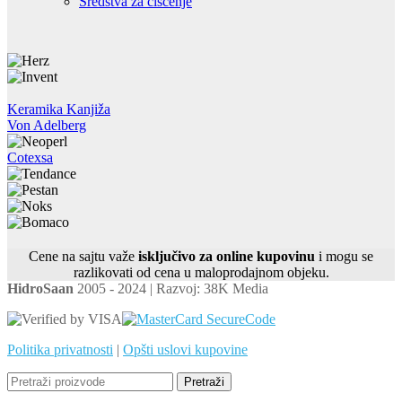
Sredstva za čišćenje
Keramika Kanjiža
Von Adelberg
Cotexsa
Cene na sajtu važe
isključivo za online kupovinu
i mogu se
razlikovati od cena u maloprodajnom objeku.
HidroSaan
2005 - 2024 | Razvoj: 38K Media
Politika privatnosti
|
Opšti uslovi kupovine
Pretraži