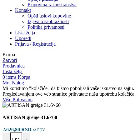
Kupovina iz inostranstva
Kontakt
Opšti uslovi kupovine
Izjava o saobraznosti
Politika privatnosti
Lista želja
Uporedi
Prijava / Registracija
Korpa
Zatvori
Prodavnica
Lista želja
0
items
Korpa
Moj Nalog
Mi koristimo "kolačiće" da bismo poboljšali vaše iskustvo na sajtu.
Pregledavanjem ove veb stranice prihvatate našu upotrebu kolačića.
Više
Više
Prihvatam
ARTISAN greige 31.6×60
2.626,80
RSD
sa PDV
ARTISAN greige 31.6×60 količina