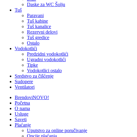
Daske za WC Šolju
Tuš
Paravani
Tuš kabine
Tuš kanalice
Rezervni delovi
Tuš gredice
Ostalo
Vodokotlići
Predzidni vodokotlići
Ugradni vodokotlići
Tipke
Vodokotlici ostalo
Sredstvo za čišćenje
Sudopere
Ventilatori
Brendovi
NOVO!
Početna
O nama
Usluge
Saveti
Plaćanje
Uputstvo za online poručivanje
Opcije plaćanja