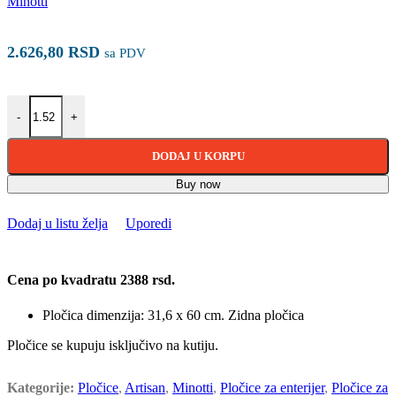
2.626,80
RSD
sa PDV
ARTISAN greige 31.6×60 količina
-
+
DODAJ U KORPU
Buy now
Dodaj u listu želja
Uporedi
Cena po kvadratu 2388 rsd.
Pločica dimenzija: 31,6 x 60 cm. Zidna pločica
Pločice se kupuju isključivo na kutiju.
Kategorije:
Pločice
,
Artisan
,
Minotti
,
Pločice za enterijer
,
Pločice za