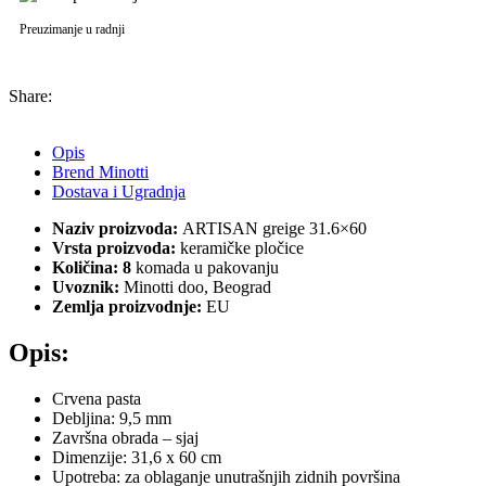
Preuzimanje u radnji
Share:
Opis
Brend Minotti
Dostava i Ugradnja
Naziv proizvoda:
ARTISAN greige 31.6×60
Vrsta proizvoda:
keramičke pločice
Količina: 8
komada u pakovanju
Uvoznik:
Minotti doo, Beograd
Zemlja proizvodnje:
EU
Opis:
Crvena pasta
Debljina: 9,5 mm
Završna obrada – sjaj
Dimenzije: 31,6 x 60 cm
Upotreba: za oblaganje unutrašnjih zidnih površina