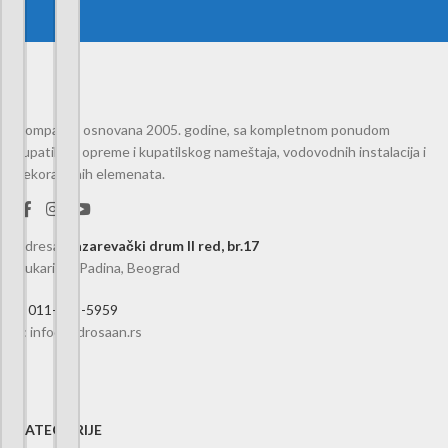
Kompanija osnovana 2005. godine, sa kompletnom ponudom
kupatilske opreme i kupatilskog nameštaja, vodovodnih instalacija i
dekorativnih elemenata.
Adresa
:
Lazarevački drum II red, br.17
Čukarička Padina, Beograd
t:
011-239-5959
e: info@hidrosaan.rs
KATEGORIJE