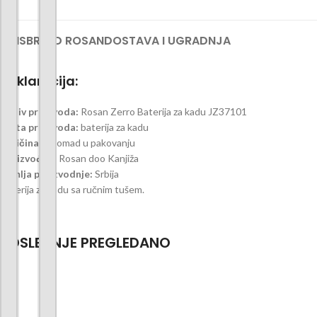
OPIS
BREND ROSAN
DOSTAVA I UGRADNJA
Deklaracija:
Naziv proizvoda:
Rosan Zerro Baterija za kadu JZ37101
Vrsta proizvoda:
baterija za kadu
Količina:
1 komad u pakovanju
Proizvođač:
Rosan doo Kanjiža
Zemlja proizvodnje:
Srbija
Baterija za kadu sa ručnim tušem.
POSLEDNJE PREGLEDANO