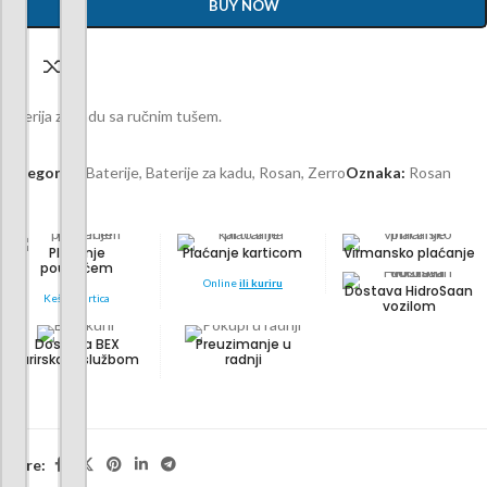
BUY NOW
Baterija za kadu sa ručnim tušem.
Kategorije:
Baterije
,
Baterije za kadu
,
Rosan
,
Zerro
Oznaka:
Rosan
Plaćanje
Plaćanje karticom
Virmansko plaćanje
pouzećem
Online
ili kuriru
Dostava HidroSaan
Keš ili kartica
vozilom
Dostava BEX
Preuzimanje u
kurirskom službom
radnji
Share: