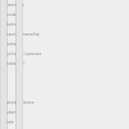
Galanterija
Instalacije
Pločice
Kupatilski nameštaj
Sanitarije
Tuš kabine i paravani
Vodokotlići
Baterije - Slavine
Bojleri
Kade