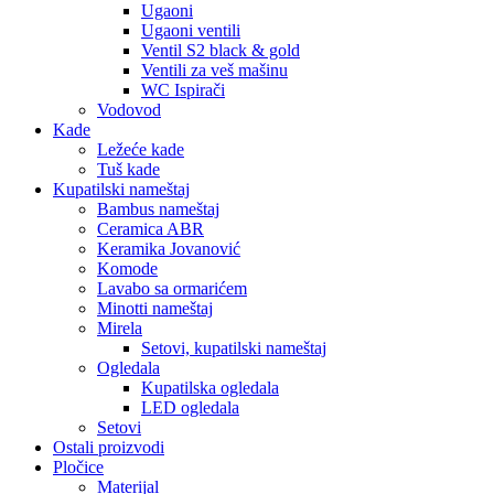
Ugaoni
Ugaoni ventili
Ventil S2 black & gold
Ventili za veš mašinu
WC Ispirači
Vodovod
Kade
Ležeće kade
Tuš kade
Kupatilski nameštaj
Bambus nameštaj
Ceramica ABR
Keramika Jovanović
Komode
Lavabo sa ormarićem
Minotti nameštaj
Mirela
Setovi, kupatilski nameštaj
Ogledala
Kupatilska ogledala
LED ogledala
Setovi
Ostali proizvodi
Pločice
Materijal