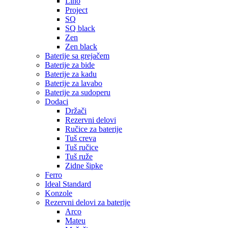
Lino
Project
SQ
SQ black
Zen
Zen black
Baterije sa grejačem
Baterije za bide
Baterije za kadu
Baterije za lavabo
Baterije za sudoperu
Dodaci
Držači
Rezervni delovi
Ručice za baterije
Tuš creva
Tuš ručice
Tuš ruže
Zidne šipke
Ferro
Ideal Standard
Konzole
Rezervni delovi za baterije
Arco
Mateu