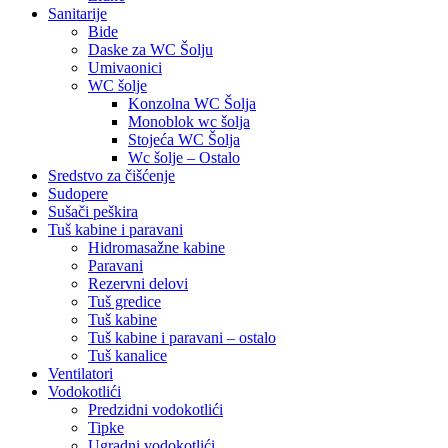
Sanitarije
Bide
Daske za WC Šolju
Umivaonici
WC šolje
Konzolna WC Šolja
Monoblok wc šolja
Stojeća WC Šolja
Wc šolje – Ostalo
Sredstvo za čišćenje
Sudopere
Sušači peškira
Tuš kabine i paravani
Hidromasažne kabine
Paravani
Rezervni delovi
Tuš gredice
Tuš kabine
Tuš kabine i paravani – ostalo
Tuš kanalice
Ventilatori
Vodokotlići
Predzidni vodokotlići
Tipke
Ugradni vodokotlići