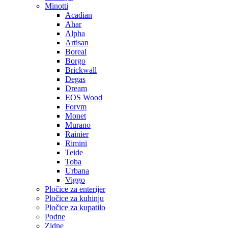
Minotti
Acadian
Ahar
Alpha
Artisan
Boreal
Borgo
Brickwall
Degas
Dream
EOS Wood
Forvm
Monet
Murano
Rainier
Rimini
Teide
Toba
Urbana
Viggo
Pločice za enterijer
Pločice za kuhinju
Pločice za kupatilo
Podne
Zidne