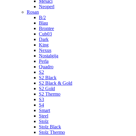
Mešači
Neoperl
Rosan
B/2
Blau
Brontee
Cub03
Dark
King
Nexus
Nostalgija
Perla
Quadro
S2
S2 Black
S2 Black & Gold
S2 Gold
S2 Thermo
S3
S4
Smart
Steel
Stolz
Stolz Black
Stolz Thermo