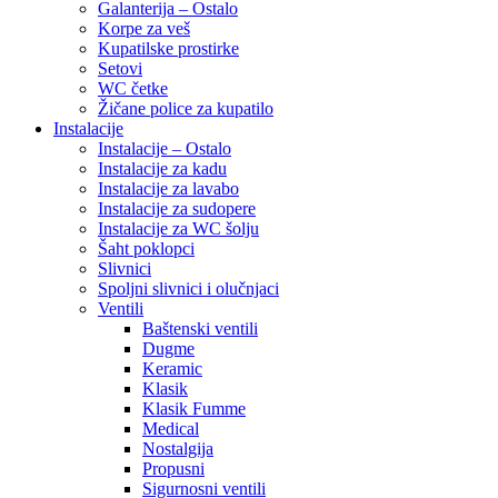
Galanterija – Ostalo
Korpe za veš
Kupatilske prostirke
Setovi
WC četke
Žičane police za kupatilo
Instalacije
Instalacije – Ostalo
Instalacije za kadu
Instalacije za lavabo
Instalacije za sudopere
Instalacije za WC šolju
Šaht poklopci
Slivnici
Spoljni slivnici i olučnjaci
Ventili
Baštenski ventili
Dugme
Keramic
Klasik
Klasik Fumme
Medical
Nostalgija
Propusni
Sigurnosni ventili