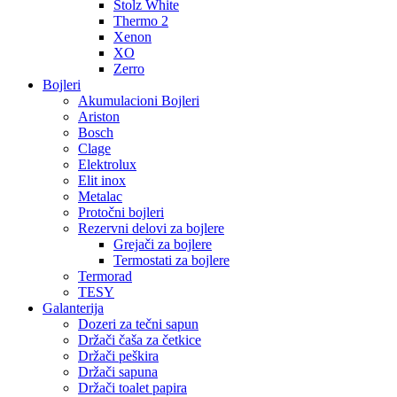
Stolz White
Thermo 2
Xenon
XO
Zerro
Bojleri
Akumulacioni Bojleri
Ariston
Bosch
Clage
Elektrolux
Elit inox
Metalac
Protočni bojleri
Rezervni delovi za bojlere
Grejači za bojlere
Termostati za bojlere
Termorad
TESY
Galanterija
Dozeri za tečni sapun
Držači čaša za četkice
Držači peškira
Držači sapuna
Držači toalet papira