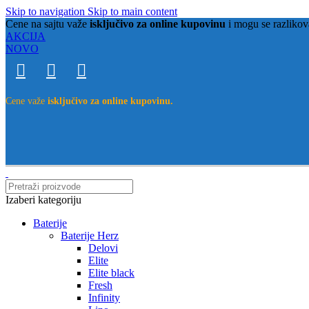
Skip to navigation
Skip to main content
Cene na sajtu važe
isključivo za online kupovinu
i mogu se razlikov
AKCIJA
NOVO
Cene važe
isključivo za online kupovinu.
Izaberi kategoriju
Baterije
Baterije Herz
Delovi
Elite
Elite black
Fresh
Infinity