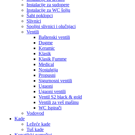
Instalacije za sudopere
Instalacije za WC šolju
Šaht poklopci
Slivnici
Spoljni slivnici i olučnjaci
Ventili
Baštenski ventili
Dugme
Keramic
Klasik
Klasik Fumme
Medical
Nostalgija
Propusni
Sigurnosni ventili
Ugaoni
Ugaoni ventili
Ventil S2 black & gold
Ventili za veš mašinu
WC Ispirači
Vodovod
Kade
Ležeće kade
Tuš kade
Kupatilski nameštaj