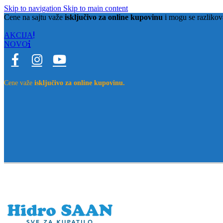
Skip to navigation
Skip to main content
Cene na sajtu važe
isključivo za online kupovinu
i mogu se razlikov
AKCIJA
NOVO
Cene važe
isključivo za online kupovinu.