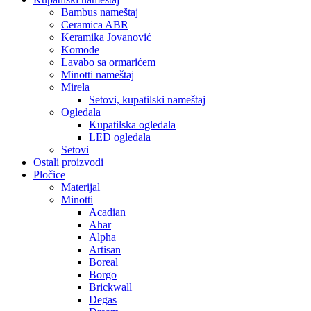
Bambus nameštaj
Ceramica ABR
Keramika Jovanović
Komode
Lavabo sa ormarićem
Minotti nameštaj
Mirela
Setovi, kupatilski nameštaj
Ogledala
Kupatilska ogledala
LED ogledala
Setovi
Ostali proizvodi
Pločice
Materijal
Minotti
Acadian
Ahar
Alpha
Artisan
Boreal
Borgo
Brickwall
Degas