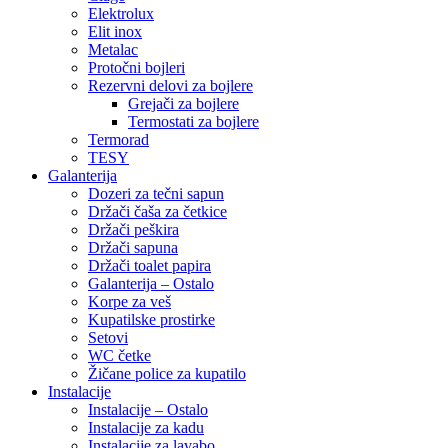
Elektrolux
Elit inox
Metalac
Protočni bojleri
Rezervni delovi za bojlere
Grejači za bojlere
Termostati za bojlere
Termorad
TESY
Galanterija
Dozeri za tečni sapun
Držači čaša za četkice
Držači peškira
Držači sapuna
Držači toalet papira
Galanterija – Ostalo
Korpe za veš
Kupatilske prostirke
Setovi
WC četke
Žičane police za kupatilo
Instalacije
Instalacije – Ostalo
Instalacije za kadu
Instalacije za lavabo