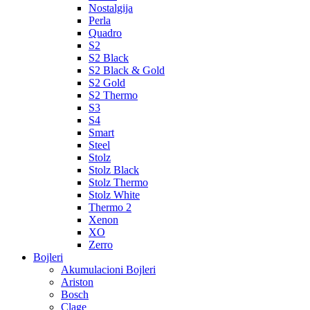
Nostalgija
Perla
Quadro
S2
S2 Black
S2 Black & Gold
S2 Gold
S2 Thermo
S3
S4
Smart
Steel
Stolz
Stolz Black
Stolz Thermo
Stolz White
Thermo 2
Xenon
XO
Zerro
Bojleri
Akumulacioni Bojleri
Ariston
Bosch
Clage