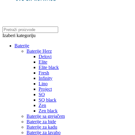
Izaberi kategoriju
Baterije
Baterije Herz
Delovi
Elite
Elite black
Fresh
Infinity
Lino
Project
SQ
SQ black
Zen
Zen black
Baterije sa grejačem
Baterije za bide
Baterije za kadu
Baterije za lavabo