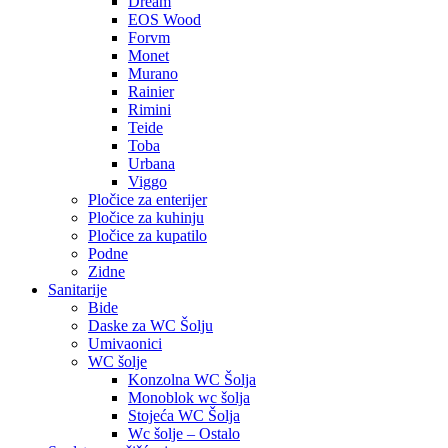
Dream
EOS Wood
Forvm
Monet
Murano
Rainier
Rimini
Teide
Toba
Urbana
Viggo
Pločice za enterijer
Pločice za kuhinju
Pločice za kupatilo
Podne
Zidne
Sanitarije
Bide
Daske za WC Šolju
Umivaonici
WC šolje
Konzolna WC Šolja
Monoblok wc šolja
Stojeća WC Šolja
Wc šolje – Ostalo