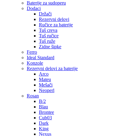
Baterije za sudoperu
Dodaci
Držači
Rezervni delovi
Ručice za baterije
Tuš creva
Tuš ručice
Tuš ruže
Zidne šipke
Ferro
Ideal Standard
Konzole
Rezervni delovi za baterije
Arco
Mateu
Mešači
Neoperl
Rosan
B/2
Blau
Brontee
Cub03
Dark
King
Nexus