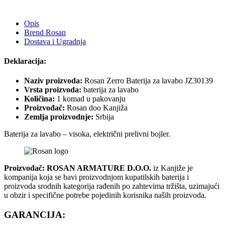
Opis
Brend Rosan
Dostava i Ugradnja
Deklaracija:
Naziv proizvoda:
Rosan Zerro Baterija za lavabo JZ30139
Vrsta proizvoda:
baterija za lavabo
Količina:
1 komad u pakovanju
Proizvođač:
Rosan doo Kanjiža
Zemlja proizvodnje:
Srbija
Baterija za lavabo – visoka, električni prelivni bojler.
Proizvođač: ROSAN ARMATURE D.O.O.
iz Kanjiže je
kompanija koja se bavi proizvodnjom kupatilskih baterija i
proizvoda srodnih kategorija rađenih po zahtevima tržišta, uzimajući
u obzir i specifične potrebe pojedinih korisnika naših proizvoda.
GARANCIJA
: