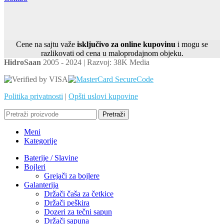
Cene na sajtu važe
isključivo za online kupovinu
i mogu se
razlikovati od cena u maloprodajnom objeku.
HidroSaan
2005 - 2024 | Razvoj: 38K Media
Politika privatnosti
|
Opšti uslovi kupovine
Pretraži
Meni
Kategorije
Baterije / Slavine
Bojleri
Grejači za bojlere
Galanterija
Držači čaša za četkice
Držači peškira
Dozeri za tečni sapun
Držači sapuna