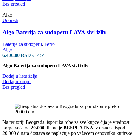
Brz pregled
Algo
Uporedi
Algo Baterija za sudoperu LAVA sivi izliv
Baterije za sudoperu
,
Ferro
Algo
6.400,00
RSD
sa PDV
Algo Baterija za sudoperu LAVA sivi izliv
Dodaj u listu želja
Dodaj u korpu
Brz pregled
Na teritoriji Beograda, isporuka robe za sve kupce čija je vrednost
korpe veća od
2
0.000
dinara je
BESPLATNA
, za iznose ispod
20.000 dinara dostava se naplaćuje po važećem cenovniku kurirske