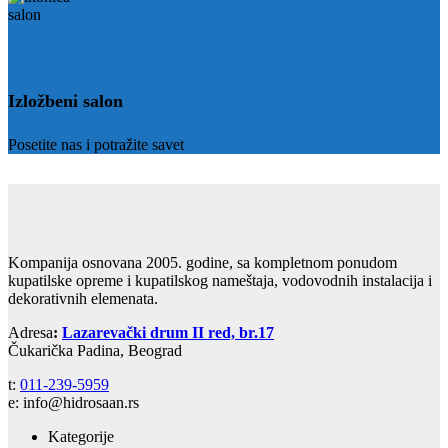
Izložbeni salon
Posetite nas i potražite savet
Kompanija osnovana 2005. godine, sa kompletnom ponudom
kupatilske opreme i kupatilskog nameštaja, vodovodnih instalacija i
dekorativnih elemenata.
Adresa
:
Lazarevački drum II red, br.17
Čukarička Padina, Beograd
t:
011-239-5959
e: info@hidrosaan.rs
Kategorije