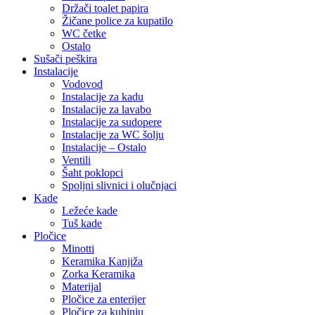
Držači toalet papira
Žičane police za kupatilo
WC četke
Ostalo
Sušači peškira
Instalacije
Vodovod
Instalacije za kadu
Instalacije za lavabo
Instalacije za sudopere
Instalacije za WC šolju
Instalacije – Ostalo
Ventili
Šaht poklopci
Spoljni slivnici i olučnjaci
Kade
Ležeće kade
Tuš kade
Pločice
Minotti
Keramika Kanjiža
Zorka Keramika
Materijal
Pločice za enterijer
Pločice za kuhinju