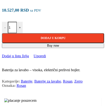
10.527,00
RSD
sa PDV
Rosan Zerro Baterija za lavabo JZ30139 količina
-
+
DODAJ U KORPU
Buy now
Dodaj u listu želja
Uporedi
Baterija za lavabo – visoka, električni prelivni bojler.
Kategorije:
Baterije
,
Baterije za lavabo
,
Rosan
,
Zerro
Oznaka:
Rosan