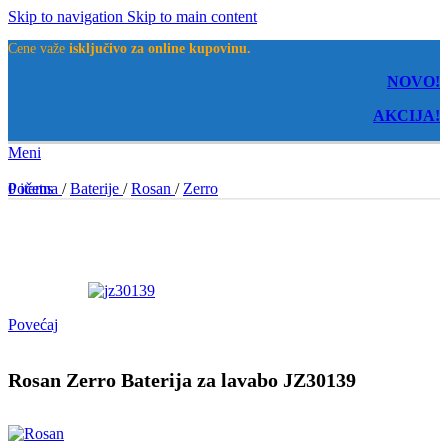
Skip to navigation
Skip to main content
Cene važe
isključivo za online kupovinu.
NOVO!
AKCIJA!
Meni
0
Početna
items
/
Baterije
/
Rosan
/
Zerro
Povećaj
Rosan Zerro Baterija za lavabo JZ30139