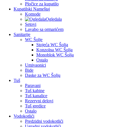
Pločice za kupatilo
Kupatilski Nameštaj
Komode
Ogledala
Setovi
Lavabo sa ormarićem
Sanitarije
WC Šolje
Stojeća WC Šolja
Konzolna WC Šolja
Monoblok WC Šolja
Ostalo
Umivaonici
Bide
Daske za WC Šolju
Tuš
Paravani
Tuš kabine
Tuš kanalice
Rezervni delovi
Tuš gredice
Ostalo
Vodokotlići
Predzidni vodokotlići
Ugradni vodokotlići