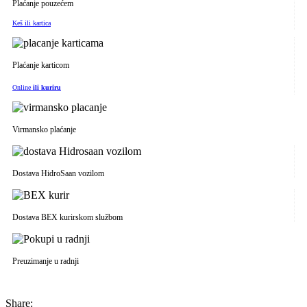
Plaćanje pouzećem
Keš ili kartica
Plaćanje karticom
Online
ili kuriru
Virmansko plaćanje
Dostava HidroSaan vozilom
Dostava BEX kurirskom službom
Preuzimanje u radnji
Share: