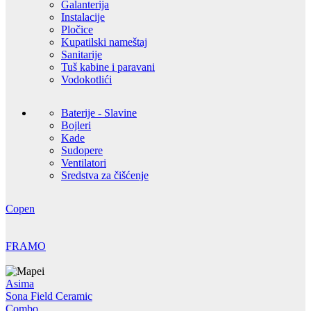
Galanterija
Instalacije
Pločice
Kupatilski nameštaj
Sanitarije
Tuš kabine i paravani
Vodokotlići
Baterije - Slavine
Bojleri
Kade
Sudopere
Ventilatori
Sredstva za čišćenje
Copen
FRAMO
Asima
Sona Field Ceramic
Combo