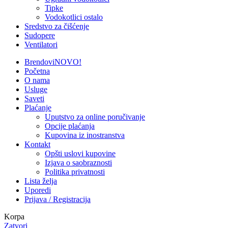
Tipke
Vodokotlici ostalo
Sredstvo za čišćenje
Sudopere
Ventilatori
Brendovi
NOVO!
Početna
O nama
Usluge
Saveti
Plaćanje
Uputstvo za online poručivanje
Opcije plaćanja
Kupovina iz inostranstva
Kontakt
Opšti uslovi kupovine
Izjava o saobraznosti
Politika privatnosti
Lista želja
Uporedi
Prijava / Registracija
Korpa
Zatvori