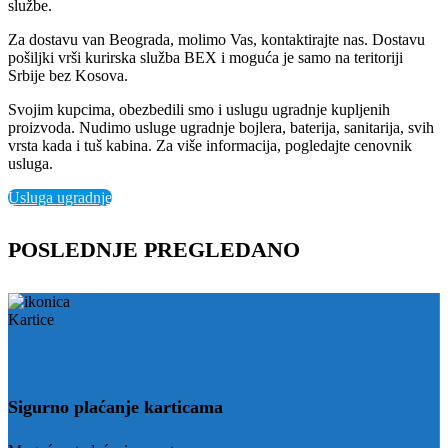
službe.
Za dostavu van Beograda, molimo Vas, kontaktirajte nas. Dostavu
pošiljki vrši kurirska služba BEX i moguća je samo na teritoriji
Srbije bez Kosova.
Svojim kupcima, obezbedili smo i uslugu ugradnje kupljenih
proizvoda. Nudimo usluge ugradnje bojlera, baterija, sanitarija, svih
vrsta kada i tuš kabina. Za više informacija, pogledajte cenovnik
usluga.
Usluga ugradnje
POSLEDNJE PREGLEDANO
Sigurno plaćanje karticama