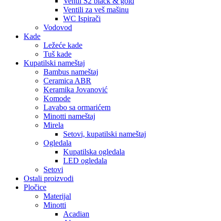
Ventil S2 black & gold
Ventili za veš mašinu
WC Ispirači
Vodovod
Kade
Ležeće kade
Tuš kade
Kupatilski nameštaj
Bambus nameštaj
Ceramica ABR
Keramika Jovanović
Komode
Lavabo sa ormarićem
Minotti nameštaj
Mirela
Setovi, kupatilski nameštaj
Ogledala
Kupatilska ogledala
LED ogledala
Setovi
Ostali proizvodi
Pločice
Materijal
Minotti
Acadian