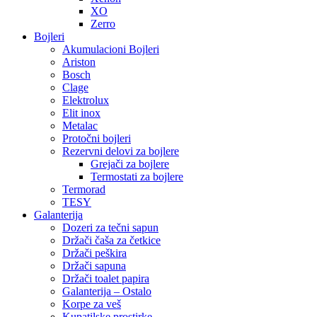
XO
Zerro
Bojleri
Akumulacioni Bojleri
Ariston
Bosch
Clage
Elektrolux
Elit inox
Metalac
Protočni bojleri
Rezervni delovi za bojlere
Grejači za bojlere
Termostati za bojlere
Termorad
TESY
Galanterija
Dozeri za tečni sapun
Držači čaša za četkice
Držači peškira
Držači sapuna
Držači toalet papira
Galanterija – Ostalo
Korpe za veš
Kupatilske prostirke