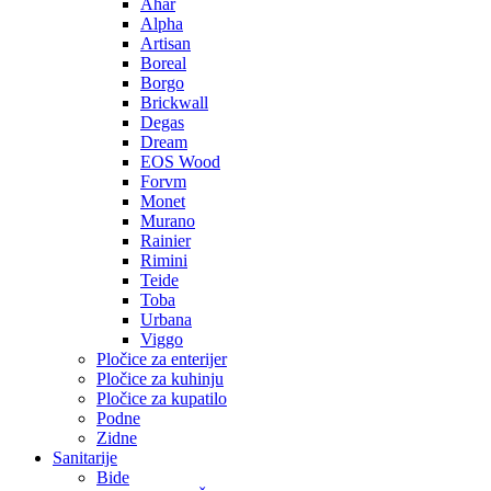
Ahar
Alpha
Artisan
Boreal
Borgo
Brickwall
Degas
Dream
EOS Wood
Forvm
Monet
Murano
Rainier
Rimini
Teide
Toba
Urbana
Viggo
Pločice za enterijer
Pločice za kuhinju
Pločice za kupatilo
Podne
Zidne
Sanitarije
Bide