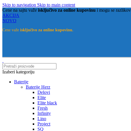
Skip to navigation
Skip to main content
Cene na sajtu važe
isključivo za online kupovinu
i mogu se razlikov
AKCIJA
NOVO
Cene važe
isključivo za online kupovinu.
Izaberi kategoriju
Baterije
Baterije Herz
Delovi
Elite
Elite black
Fresh
Infinity
Lino
Project
SQ