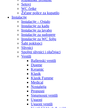
Setovi
WC četke
Žičane police za kupatilo
Instalacije
Instalacije – Ostalo
Instalacije za kadu
Instalacije za lavabo
Instalacije za sudopere
Instalacije za WC šolju
Šaht poklopci
Slivnici
Spoljni slivnici i olučnjaci
Ventili
Baštenski ventili
Dugme
Keramic
Klasik
Klasik Fumme
Medical
Nostalgija
Propusni
Sigurnosni ventili
Ugaoni
Ugaoni ventili