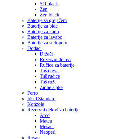
SQ black
Zen
Zen black
Baterije sa grejačem
Baterije za bide
Baterije za kadu
Baterije za lavabo
Baterije za sudoperu
Dodaci
Držači
Rezervni delovi
Ručice za baterije
Tuš creva
Tuš ručice
Tuš ruže
Zidne šipke
Ferro
Ideal Standard
Konzole
Rezervni delovi za baterije
Arco
Mateu
Mešači
Neoperl
Rosan