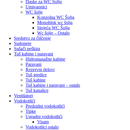
Daske za WC Šolju
Umivaonici
WC šolje
Konzolna WC Šolja
Monoblok wc šolja
Stojeća WC Šolja
Wc šolje – Ostalo
Sredstvo za čišćenje
Sudopere
Sušači peškira
Tuš kabine i paravani
Hidromasažne kabine
Paravani
Rezervni delovi
Tuš gredice
Tuš kabine
Tuš kabine i paravani – ostalo
Tuš kanalice
Ventilatori
Vodokotlići
Predzidni vodokotlići
Tipke
Ugradni vodokotlići
Visam
Vodokotlici ostalo