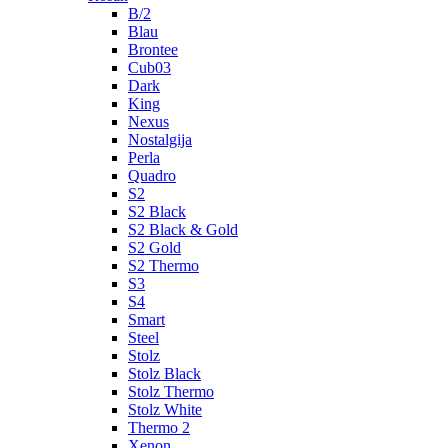
B/2
Blau
Brontee
Cub03
Dark
King
Nexus
Nostalgija
Perla
Quadro
S2
S2 Black
S2 Black & Gold
S2 Gold
S2 Thermo
S3
S4
Smart
Steel
Stolz
Stolz Black
Stolz Thermo
Stolz White
Thermo 2
Xenon