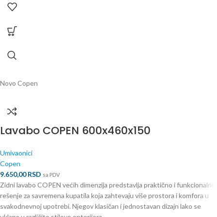
Novo
Copen
Lavabo COPEN 600x460x150
Umivaonici
Copen
9.650,00
RSD
sa PDV
Zidni lavabo COPEN većih dimenzija predstavlja praktično i funkcionalno
rešenje za savremena kupatila koja zahtevaju više prostora i komfora u
svakodnevnoj upotrebi. Njegov klasičan i jednostavan dizajn lako se
uklapa u različite stilove enterijera.