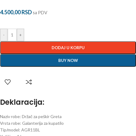
4.500,00
RSD
sa PDV
-
+
DODAJ U KORPU
BUY NOW
Deklaracija:
Naziv robe: Držač za peškir Greta
Vrsta robe: Galanterija za kupatilo
Tip/model: AGR11BL