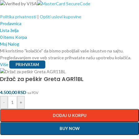
Politika privatnosti
|
Opšti uslovi kupovine
Prodavnica
Lista želja
0
items
Korpa
Moj Nalog
Mi koristimo "kolačiće" da bismo poboljšali vaše iskustvo na sajtu.
Pregledavanjem ove veb stranice prihvatate našu upotrebu kolačića.
Više
PRIHVATAM
Držač za peškir Greta AGR11BL
4.500,00
RSD
sa PDV
-
+
DODAJ U KORPU
BUY NOW