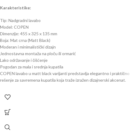
Karakteristike:
Tip: Nadgradni lavabo
Model: COPEN
Dimenzije: 455 x 325 x 135 mm
Boja: Mat crna (Matt Black)
Moderan i minimalistički dizajn
Jednostavna montaža na ploču ili ormarić
Lako održavanje i čišćenje
Pogodan za mala i srednja kupatila
COPEN lavabo u matt black varijanti predstavlja elegantno i praktično
rešenje za savremena kupatila koja traže izražen dizajnerski akcenat.