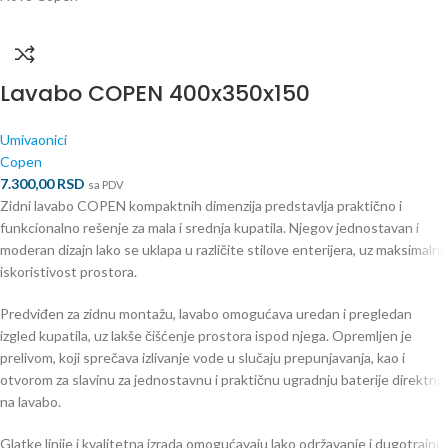
Lavabo COPEN 400x350x150
Umivaonici
Copen
7.300,00
RSD
sa PDV
Zidni lavabo COPEN kompaktnih dimenzija predstavlja praktično i
funkcionalno rešenje za mala i srednja kupatila. Njegov jednostavan i
moderan dizajn lako se uklapa u različite stilove enterijera, uz maksimalnu
iskoristivost prostora.
Predviđen za zidnu montažu, lavabo omogućava uredan i pregledan
izgled kupatila, uz lakše čišćenje prostora ispod njega. Opremljen je
prelivom, koji sprečava izlivanje vode u slučaju prepunjavanja, kao i
otvorom za slavinu za jednostavnu i praktičnu ugradnju baterije direktno
na lavabo.
Glatke linije i kvalitetna izrada omogućavaju lako održavanje i dugotrajnu