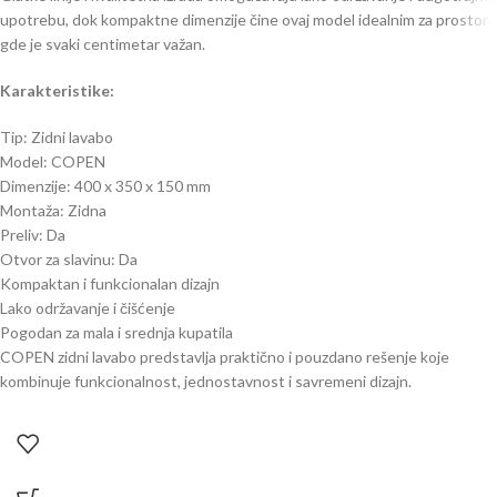
upotrebu, dok kompaktne dimenzije čine ovaj model idealnim za prostore
gde je svaki centimetar važan.
Karakteristike:
Tip: Zidni lavabo
Model: COPEN
Dimenzije: 400 x 350 x 150 mm
Montaža: Zidna
Preliv: Da
Otvor za slavinu: Da
Kompaktan i funkcionalan dizajn
Lako održavanje i čišćenje
Pogodan za mala i srednja kupatila
COPEN zidni lavabo predstavlja praktično i pouzdano rešenje koje
kombinuje funkcionalnost, jednostavnost i savremeni dizajn.