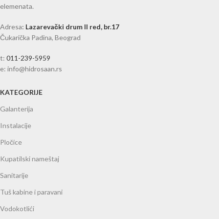
elemenata.
Adresa
:
Lazarevački drum II red, br.17
Čukarička Padina, Beograd
t:
011-239-5959
e: info@hidrosaan.rs
KATEGORIJE
Galanterija
Instalacije
Pločice
Kupatilski nameštaj
Sanitarije
Tuš kabine i paravani
Vodokotlići