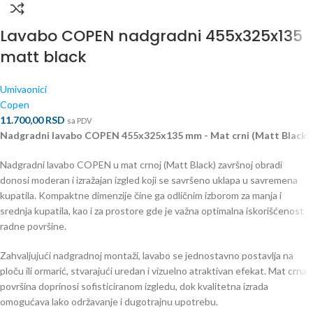
Lavabo COPEN nadgradni 455x325x135
matt black
Umivaonici
Copen
11.700,00
RSD
sa PDV
Nadgradni lavabo COPEN 455x325x135 mm - Mat crni (Matt Black)
Nadgradni lavabo COPEN u mat crnoj (Matt Black) završnoj obradi
donosi moderan i izražajan izgled koji se savršeno uklapa u savremena
kupatila. Kompaktne dimenzije čine ga odličnim izborom za manja i
srednja kupatila, kao i za prostore gde je važna optimalna iskorišćenost
radne površine.
Zahvaljujući nadgradnoj montaži, lavabo se jednostavno postavlja na
ploču ili ormarić, stvarajući uredan i vizuelno atraktivan efekat. Mat crna
površina doprinosi sofisticiranom izgledu, dok kvalitetna izrada
omogućava lako održavanje i dugotrajnu upotrebu.