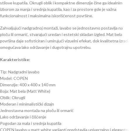
stilove kupatila. Okrugli oblik i kompaktne dimenzije čine ga idealnim
izborom za manja i srednja kupatila, kao i za prostore gde je važna
funkcionalnost i maksimalna iskorišćenost površine.
Zahvaljujući nadgradnoj montaži, lavabo se jednostavno postavlja na
ploču ili ormarić, stvarajući uredan i estetski skladan izgled. Mat bela
površina daje sofisticiran i umirujući vizuelni efekat, dok kvalitetna izrada
omogućava lako održavanje i dugotrajnu upotrebu.
Karakteristike:
Tip: Nadgradni lavabo
Model: COPEN
Dimenzije: 400 x 400 x 140 mm
Boja: Mat bela (Matt White)
Oblik: Okrugli
Moderan i minimalistički dizajn
Jednostavna montaža na ploču ili ormarić
Lako održavanje i čišćenje
Pogodan za mala i srednja kupatila
COPEN lavabo u matt white varijanti predstavlja univerzalno i elegantno