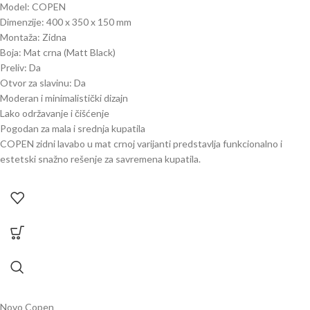
Model: COPEN
Dimenzije: 400 x 350 x 150 mm
Montaža: Zidna
Boja: Mat crna (Matt Black)
Preliv: Da
Otvor za slavinu: Da
Moderan i minimalistički dizajn
Lako održavanje i čišćenje
Pogodan za mala i srednja kupatila
COPEN zidni lavabo u mat crnoj varijanti predstavlja funkcionalno i
estetski snažno rešenje za savremena kupatila.
Novo
Copen