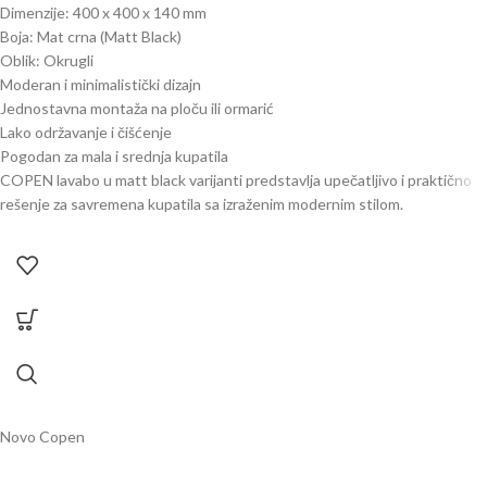
Dimenzije: 400 x 400 x 140 mm
Boja: Mat crna (Matt Black)
Oblik: Okrugli
Moderan i minimalistički dizajn
Jednostavna montaža na ploču ili ormarić
Lako održavanje i čišćenje
Pogodan za mala i srednja kupatila
COPEN lavabo u matt black varijanti predstavlja upečatljivo i praktično
rešenje za savremena kupatila sa izraženim modernim stilom.
Novo
Copen