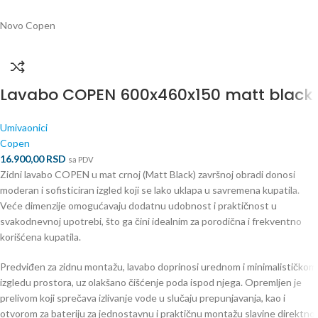
Novo
Copen
Lavabo COPEN 600x460x150 matt black
Umivaonici
Copen
16.900,00
RSD
sa PDV
Zidni lavabo COPEN u mat crnoj (Matt Black) završnoj obradi donosi
moderan i sofisticiran izgled koji se lako uklapa u savremena kupatila.
Veće dimenzije omogućavaju dodatnu udobnost i praktičnost u
svakodnevnoj upotrebi, što ga čini idealnim za porodična i frekventno
korišćena kupatila.
Predviđen za zidnu montažu, lavabo doprinosi urednom i minimalističkom
izgledu prostora, uz olakšano čišćenje poda ispod njega. Opremljen je
prelivom koji sprečava izlivanje vode u slučaju prepunjavanja, kao i
otvorom za bateriju za jednostavnu i praktičnu montažu slavine direktno