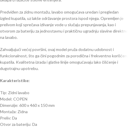
Predviđen za zidnu montažu, lavabo omogućava uredan i pregledan
izgled kupatila, uz lakše održavanje prostora ispod njega. Opremljen je
prelivom koji sprečava izlivanje vode u slučaju prepunjavanja, kao i
otvorom za bateriju za jednostavnu i praktičnu ugradnju slavine direktno
na lavabo.
Zahvaljujući većoj površini, ovaj model pruža dodatnu udobnost i
funkcionalnost, što ga čini pogodnim za porodična i frekventno korišćena
kupatila. Kvalitetna izrada i glatke linije omogućavaju lako čišćenje i
dugotrajnu upotrebu.
Karakteristike:
Tip: Zidni lavabo
Model: COPEN
Dimenzije: 600 x 460 x 150 mm
Montaža: Zidna
Preliv: Da
Otvor za bateriju: Da