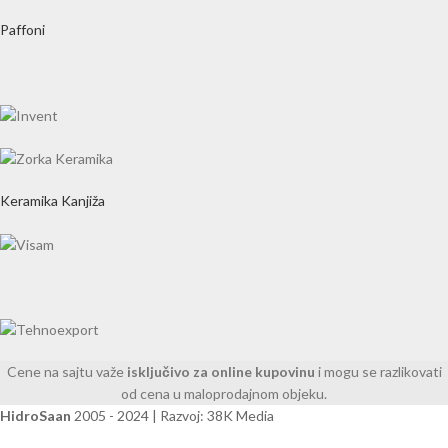
Paffoni
Keramika Kanjiža
Cene na sajtu važe
isključivo za online kupovinu
i mogu se razlikovati
od cena u maloprodajnom objeku.
HidroSaan
2005 - 2024 | Razvoj: 38K Media