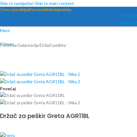
Skip to navigation
Skip to main content
Cene važe
isključivo za online kupovinu.
NOVO!
AKCIJA!
Meni
0
items
Početna
/
Galanterija
/
Držači peškira
Povećaj
Držač za peškir Greta AGR11BL