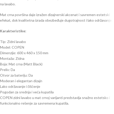
na lavabo.
Mat crna površina daje izražen dizajnerski akcenat i savremen estetski
efekat, dok kvalitetna izrada obezbeđuje dugotrajnost i lako održavanje.
Karakteristike:
Tip: Zidni lavabo
Model: COPEN
Dimenzije: 600 x 460 x 150 mm
Montaža: Zidna
Boja: Mat crna (Matt Black)
Preliv: Da
Otvor za bateriju: Da
Moderan i elegantan dizajn
Lako održavanje i čišćenje
Pogodan za srednja i veća kupatila
COPEN zidni lavabo u mat crnoj varijanti predstavlja snažno estetsko i
funkcionalno rešenje za savremena kupatila.