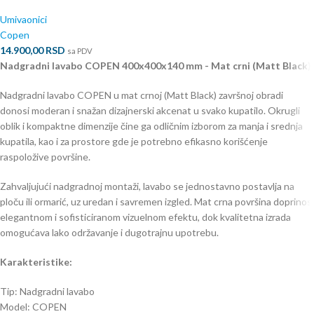
Umivaonici
Copen
14.900,00
RSD
sa PDV
Nadgradni lavabo COPEN 400x400x140 mm - Mat crni (Matt Black)
Nadgradni lavabo COPEN u mat crnoj (Matt Black) završnoj obradi
donosi moderan i snažan dizajnerski akcenat u svako kupatilo. Okrugli
oblik i kompaktne dimenzije čine ga odličnim izborom za manja i srednja
kupatila, kao i za prostore gde je potrebno efikasno korišćenje
raspoložive površine.
Zahvaljujući nadgradnoj montaži, lavabo se jednostavno postavlja na
ploču ili ormarić, uz uredan i savremen izgled. Mat crna površina doprinosi
elegantnom i sofisticiranom vizuelnom efektu, dok kvalitetna izrada
omogućava lako održavanje i dugotrajnu upotrebu.
Karakteristike:
Tip: Nadgradni lavabo
Model: COPEN