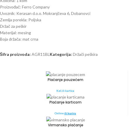
Količina: 1 kom
Proizvođač: Ferro Company
Uvoznik: Kerasan d.o.o. Mokranjčeva 6, Dobanovci
Zemlja porekla: Poljska
Držač za peškir
Materijal: mesing
Boja držača: mat crna
Šifra proizvoda:
AGR11BL
Kategorija:
Držači peškira
Plaćanje pouzećem
Keš ili kartica
Plaćanje karticom
Online
ili kuriru
Virmansko plaćanje