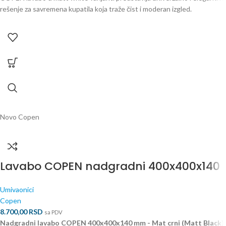
rešenje za savremena kupatila koja traže čist i moderan izgled.
Novo
Copen
Lavabo COPEN nadgradni 400x400x140
Umivaonici
Copen
8.700,00
RSD
sa PDV
Nadgradni lavabo COPEN 400x400x140 mm - Mat crni (Matt Black)