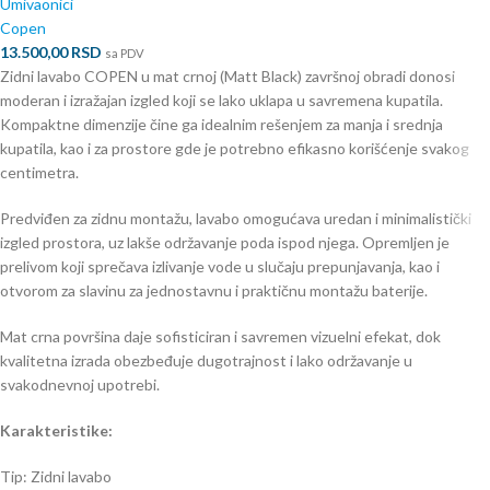
Umivaonici
Copen
13.500,00
RSD
sa PDV
Zidni lavabo COPEN u mat crnoj (Matt Black) završnoj obradi donosi
moderan i izražajan izgled koji se lako uklapa u savremena kupatila.
Kompaktne dimenzije čine ga idealnim rešenjem za manja i srednja
kupatila, kao i za prostore gde je potrebno efikasno korišćenje svakog
centimetra.
Predviđen za zidnu montažu, lavabo omogućava uredan i minimalistički
izgled prostora, uz lakše održavanje poda ispod njega. Opremljen je
prelivom koji sprečava izlivanje vode u slučaju prepunjavanja, kao i
otvorom za slavinu za jednostavnu i praktičnu montažu baterije.
Mat crna površina daje sofisticiran i savremen vizuelni efekat, dok
kvalitetna izrada obezbeđuje dugotrajnost i lako održavanje u
svakodnevnoj upotrebi.
Karakteristike:
Tip: Zidni lavabo