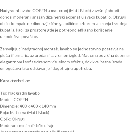
Nadgradni lavabo COPEN u mat crnoj (Matt Black) završnoj obradi
donosi moderan i snažan dizajnerski akcenat u svako kupatilo. Okrugli
oblik i kompaktne dimenzije čine ga odličnim izborom za manja i srednja
kupatila, kao i za prostore gde je potrebno efikasno korišćenje
raspoložive površine.
Zahvaljujući nadgradnoj montaži, lavabo se jednostavno postavlja na
ploču ili ormarić, uz uredan i savremen izgled. Mat crna površina doprinosi
elegantnom i sofisticiranom vizuelnom efektu, dok kvalitetna izrada
omogućava lako održavanje i dugotrajnu upotrebu.
Karakteristike:
Tip: Nadgradni lavabo
Model: COPEN
Dimenzije: 400 x 400 x 140 mm
Boja: Mat crna (Matt Black)
Oblik: Okrugli
Moderan i minimalistički dizajn
Jednostavna montaža na ploču ili ormarić