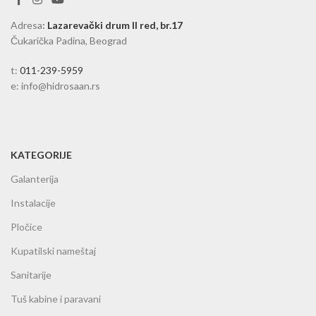
Adresa
:
Lazarevački drum II red, br.17
Čukarička Padina, Beograd
t:
011-239-5959
e: info@hidrosaan.rs
KATEGORIJE
Galanterija
Instalacije
Pločice
Kupatilski nameštaj
Sanitarije
Tuš kabine i paravani