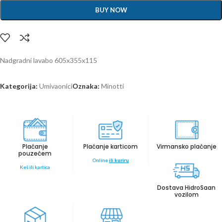
BUY NOW
Nadgradni lavabo 605x355x115
Kategorija:
Umivaonici
Oznaka:
Minotti
Plaćanje
Plaćanje karticom
Virmansko plaćanje
pouzećem
Online
ili kuriru
Keš ili kartica
Dostava HidroSaan
vozilom