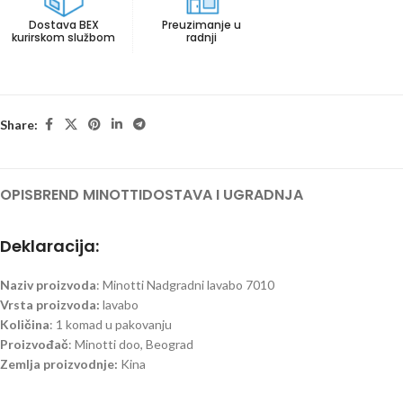
Dostava BEX
Preuzimanje u
kurirskom službom
radnji
Share:
OPIS
BREND MINOTTI
DOSTAVA I UGRADNJA
Deklaracija:
Naziv proizvoda
: Minotti Nadgradni lavabo 7010
Vrsta proizvoda:
lavabo
Količina
: 1 komad u pakovanju
Proizvođač
: Minotti doo, Beograd
Zemlja proizvodnje:
Kina