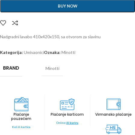
BUY NOW
Nadgradni lavabo 410x420x150, sa otvorom za slavinu
Kategorija:
Umivaonici
Oznaka:
Minotti
BRAND
Minotti
Plaćanje
Plaćanje karticom
Virmansko plaćanje
pouzećem
Online
ili kuriru
Keš ili kartica