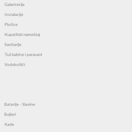
Galanterija
Instalacije
Pločice
Kupatilski nameštaj
Sanitarije
Tuš kabine i paravani
Vodokotlići
Baterije - Slavine
Bojleri
Kade