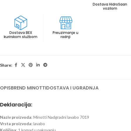
Dostava HidroSaan
vozilom
Dostava BEX
Preuzimanje u
kurirskom službom
radnji
Share:
OPIS
BREND MINOTTI
DOSTAVA I UGRADNJA
Deklaracija:
Naziv proizvoda
: Minotti Nadgradni lavabo 7019
Vrsta proizvoda:
lavabo
Količina
: 1 komad u pakovanju