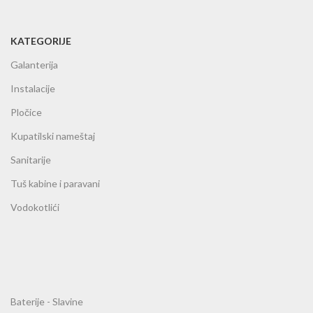
KATEGORIJE
Galanterija
Instalacije
Pločice
Kupatilski nameštaj
Sanitarije
Tuš kabine i paravani
Vodokotlići
Baterije - Slavine