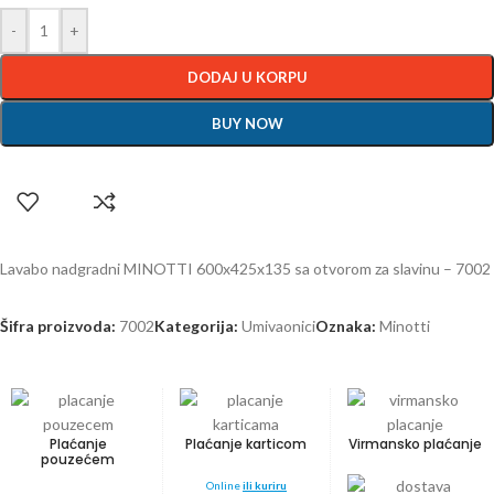
-
+
DODAJ U KORPU
BUY NOW
Lavabo nadgradni MINOTTI 600x425x135 sa otvorom za slavinu – 7002
Šifra proizvoda:
7002
Kategorija:
Umivaonici
Oznaka:
Minotti
Plaćanje
Plaćanje karticom
Virmansko plaćanje
pouzećem
Online
ili kuriru