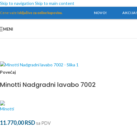
Skip to navigation
Skip to main content
NOVO!
AKCIJA!
Cene važe
isključivo za online kupovinu.
MENI
Početna
/
Sanitarije
/
Umivaonici
Povećaj
Minotti Nadgradni lavabo 7002
11.770,00
RSD
sa PDV