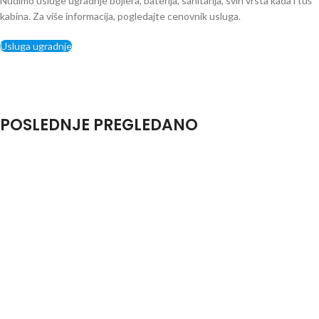
Nudimo usluge ugradnje bojlera, baterija, sanitarija, svih vrsta kada i tuš
kabina. Za više informacija, pogledajte cenovnik usluga.
Usluga ugradnje
POSLEDNJE PREGLEDANO