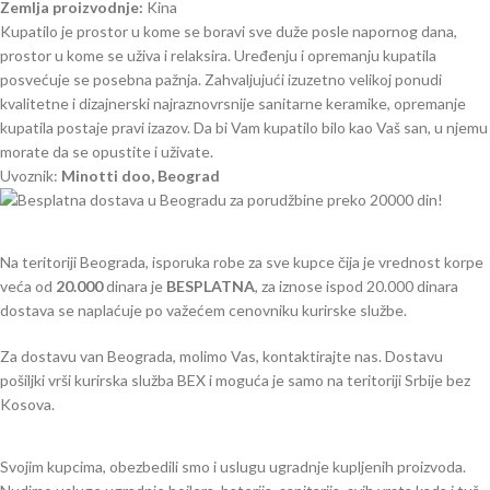
Zemlja proizvodnje:
Kina
Kupatilo je prostor u kome se boravi sve duže posle napornog dana,
prostor u kome se uživa i relaksira. Uređenju i opremanju kupatila
posvećuje se posebna pažnja. Zahvaljujući izuzetno velikoj ponudi
kvalitetne i dizajnerski najraznovrsnije sanitarne keramike, opremanje
kupatila postaje pravi izazov. Da bi Vam kupatilo bilo kao Vaš san, u njemu
morate da se opustite i uživate.
Uvoznik:
Minotti doo, Beograd
Na teritoriji Beograda, isporuka robe za sve kupce čija je vrednost korpe
veća od
2
0.000
dinara je
BESPLATNA
, za iznose ispod 20.000 dinara
dostava se naplaćuje po važećem cenovniku kurirske službe.
Za dostavu van Beograda, molimo Vas, kontaktirajte nas. Dostavu
pošiljki vrši kurirska služba BEX i moguća je samo na teritoriji Srbije bez
Kosova.
Svojim kupcima, obezbedili smo i uslugu ugradnje kupljenih proizvoda.