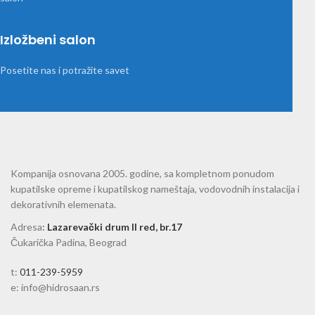
Izložbeni salon
Posetite nas i potražite savet
Kompanija osnovana 2005. godine, sa kompletnom ponudom
kupatilske opreme i kupatilskog nameštaja, vodovodnih instalacija i
dekorativnih elemenata.
Adresa
:
Lazarevački drum II red, br.17
Čukarička Padina, Beograd
t:
011-239-5959
e: info@hidrosaan.rs