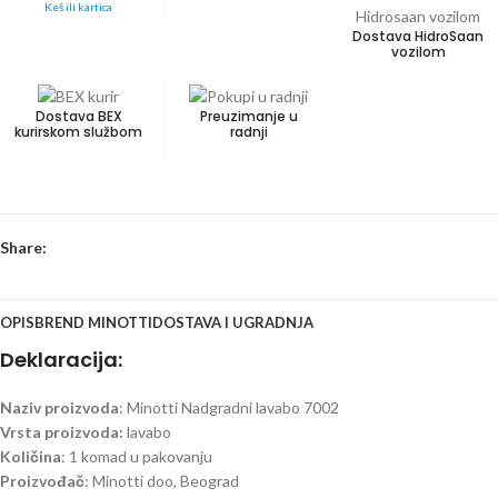
Keš ili kartica
Dostava HidroSaan
vozilom
Dostava BEX
Preuzimanje u
kurirskom službom
radnji
Share:
OPIS
BREND MINOTTI
DOSTAVA I UGRADNJA
Deklaracija:
Naziv proizvoda
: Minotti Nadgradni lavabo 7002
Vrsta proizvoda:
lavabo
Količina
: 1 komad u pakovanju
Proizvođač
: Minotti doo, Beograd