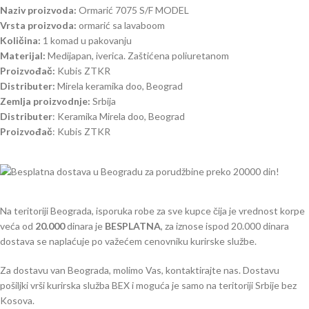
Naziv proizvoda:
Ormarić 7075 S/F MODEL
Vrsta proizvoda:
ormarić sa lavaboom
Količina:
1 komad u pakovanju
Materijal:
Medijapan, iverica. Zaštićena poliuretanom
Proizvođač:
Kubis ZTKR
Distributer:
Mirela keramika doo, Beograd
Zemlja proizvodnje:
Srbija
Distributer
: Keramika Mirela doo, Beograd
Proizvođač
: Kubis ZTKR
Na teritoriji Beograda, isporuka robe za sve kupce čija je vrednost korpe
veća od
2
0.000
dinara je
BESPLATNA
, za iznose ispod 20.000 dinara
dostava se naplaćuje po važećem cenovniku kurirske službe.
Za dostavu van Beograda, molimo Vas, kontaktirajte nas. Dostavu
pošiljki vrši kurirska služba BEX i moguća je samo na teritoriji Srbije bez
Kosova.