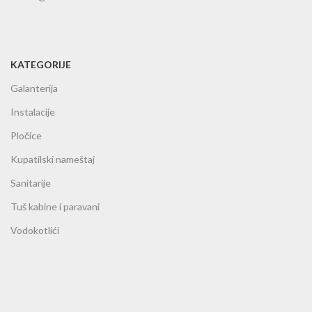
KATEGORIJE
Galanterija
Instalacije
Pločice
Kupatilski nameštaj
Sanitarije
Tuš kabine i paravani
Vodokotlići