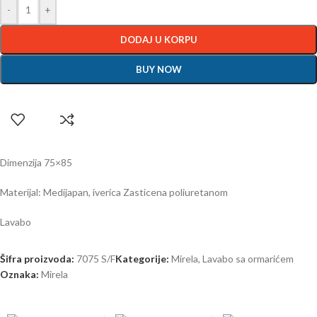
-
+
DODAJ U KORPU
BUY NOW
Dimenzija 75×85
Materijal: Medijapan, iverica Zasticena poliuretanom
Lavabo
Šifra proizvoda:
7075 S/F
Kategorije:
Mirela
,
Lavabo sa ormarićem
Oznaka:
Mirela