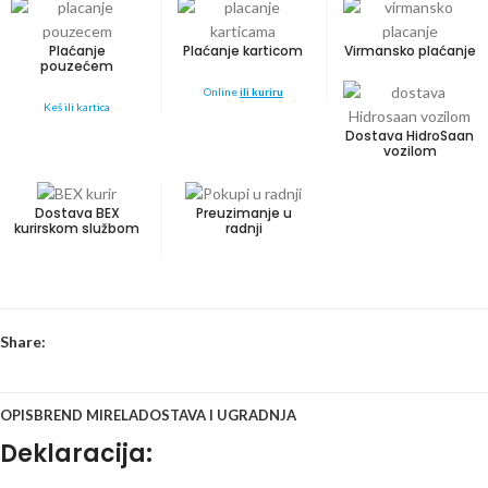
Plaćanje
Plaćanje karticom
Virmansko plaćanje
pouzećem
Online
ili kuriru
Keš ili kartica
Dostava HidroSaan
vozilom
Dostava BEX
Preuzimanje u
kurirskom službom
radnji
Share:
OPIS
BREND MIRELA
DOSTAVA I UGRADNJA
Deklaracija: