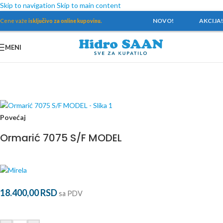
Skip to navigation
Skip to main content
NOVO!
AKCIJA!
Cene važe
isključivo za online kupovinu.
MENI
Početna
/
Kupatilski nameštaj
/
Mirela
Povećaj
Ormarić 7075 S/F MODEL
18.400,00
RSD
sa PDV