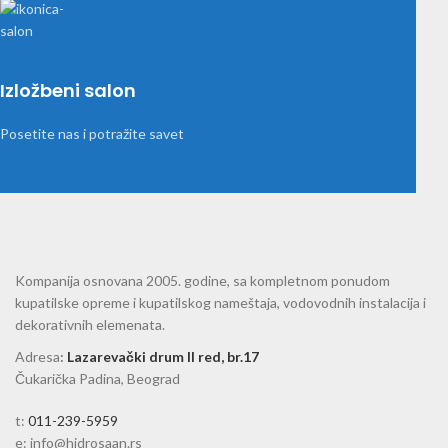
Izložbeni salon
Posetite nas i potražite savet
Kompanija osnovana 2005. godine, sa kompletnom ponudom
kupatilske opreme i kupatilskog nameštaja, vodovodnih instalacija i
dekorativnih elemenata.
Adresa
:
Lazarevački drum II red, br.17
Čukarička Padina, Beograd
t:
011-239-5959
e: info@hidrosaan.rs