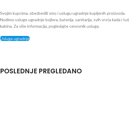
Svojim kupcima, obezbedili smo i uslugu ugradnje kupljenih proizvoda.
Nudimo usluge ugradnje bojlera, baterija, sanitarija, svih vrsta kada i tuš
kabina. Za više informacija, pogledajte cenovnik usluga.
Usluga ugradnje
POSLEDNJE PREGLEDANO