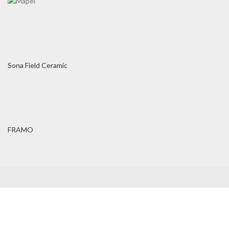
Sona Field Ceramic
FRAMO
Cene na sajtu važe
isključivo za online kupovinu
i mogu se razlikovati
od cena u maloprodajnom objeku.