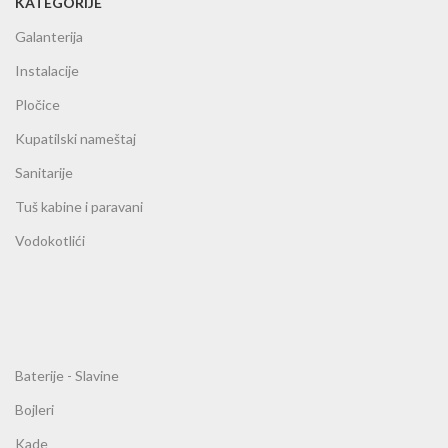
KATEGORIJE
Galanterija
Instalacije
Pločice
Kupatilski nameštaj
Sanitarije
Tuš kabine i paravani
Vodokotlići
Baterije - Slavine
Bojleri
Kade