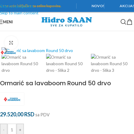
Skip to navigation
NOVO!
AKCIJA
Cene važe
isključivo za online kupovinu.
Skip to main content
MENI
Početna
/
Kupatilski nameštaj
/
Lavabo sa ormarićem
Povećaj
Ormarić sa lavaboom Round 50 drvo
29.520,00
RSD
sa PDV
-
+