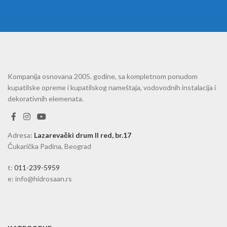
Kompanija osnovana 2005. godine, sa kompletnom ponudom
kupatilske opreme i kupatilskog nameštaja, vodovodnih instalacija i
dekorativnih elemenata.
Adresa
:
Lazarevački drum II red, br.17
Čukarička Padina, Beograd
t:
011-239-5959
e: info@hidrosaan.rs