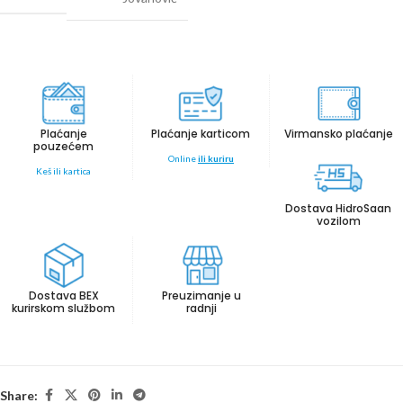
Plaćanje
Plaćanje karticom
Virmansko plaćanje
pouzećem
Online
ili kuriru
Keš ili kartica
Dostava HidroSaan
vozilom
Dostava BEX
Preuzimanje u
kurirskom službom
radnji
Share: