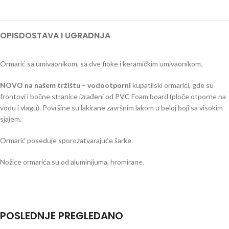
OPIS
DOSTAVA I UGRADNJA
Ormarić sa umivaonikom, sa dve fioke i keramičkim umivaonikom.
NOVO na našem tržištu
–
vodootporni
kupatilski ormarići, gde su
frontovi i bočne stranice izrađeni od PVC Foam board (ploče otporne na
vodu i vlagu). Površine su lakirane završnim lakom u beloj boji sa visokim
sjajem.
Ormarić poseduje sporozatvarajuće šarke.
Nožice ormarića su od aluminijuma, hromirane.
POSLEDNJE PREGLEDANO