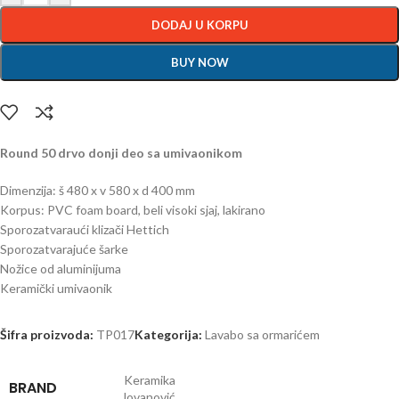
DODAJ U KORPU
BUY NOW
Round 50 drvo donji deo sa umivaonikom
Dimenzija: š 480 x v 580 x d 400 mm
Korpus: PVC foam board, beli visoki sjaj, lakirano
Sporozatvaraući klizači Hettich
Sporozatvarajuće šarke
Nožice od aluminijuma
Keramički umivaonik
Šifra proizvoda:
TP017
Kategorija:
Lavabo sa ormarićem
Keramika
BRAND
Jovanović