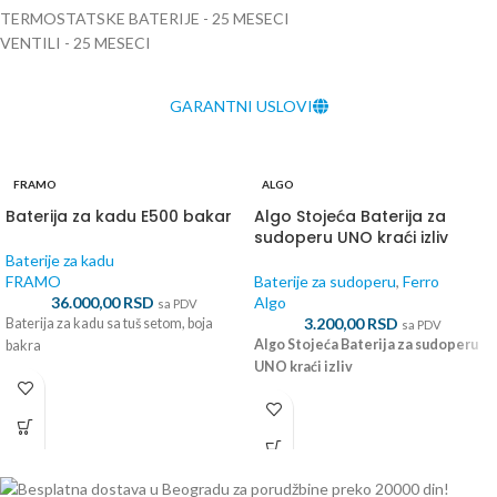
TERMOSTATSKE BATERIJE - 25 MESECI
VENTILI - 25 MESECI
GARANTNI USLOVI
FRAMO
ALGO
Baterija za kadu E500 bakar
Algo Stojeća Baterija za
sudoperu UNO kraći izliv
Baterije za kadu
FRAMO
Baterije za sudoperu
,
Ferro
36.000,00
RSD
Algo
sa PDV
3.200,00
RSD
Baterija za kadu sa tuš setom, boja
sa PDV
Algo Stojeća Baterija za sudoperu
bakra
UNO kraći izliv