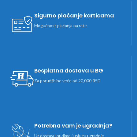
Sigurno plaćanje karticama
Mogućnost plaćanja na rate
Besplatna dostava u BG
Za porudžbine veće od 20,000 RSD
Potrebna vam je ugradnja?
Uz dostavu nudimo i uslugu ugradnje.