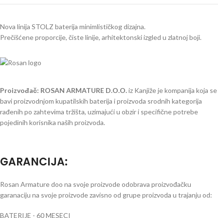
Nova linija STOLZ baterija minimlističkog dizajna.
Prečišćene proporcije, čiste linije, arhitektonski izgled u zlatnoj boji.
Proizvođač: ROSAN ARMATURE D.O.O.
iz Kanjiže je kompanija koja se
bavi proizvodnjom kupatilskih baterija i proizvoda srodnih kategorija
rađenih po zahtevima tržišta, uzimajući u obzir i specifične potrebe
pojedinih korisnika naših proizvoda.
GARANCIJA
:
Rosan Armature doo na svoje proizvode odobrava proizvođačku
garanaciju na svoje proizvode zavisno od grupe proizvoda u trajanju od:
BATERIJE - 60 MESECI