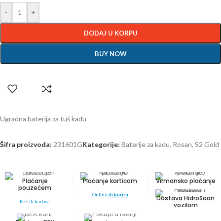
-
+
DODAJ U KORPU
BUY NOW
Ugradna baterija za tuš kadu
Šifra proizvoda:
231601G
Kategorije:
Baterije za kadu
,
Rosan
,
S2 Gold
Plaćanje
Plaćanje karticom
Virmansko plaćanje
pouzećem
Online
ili kuriru
Dostava HidroSaan
Keš ili kartica
vozilom