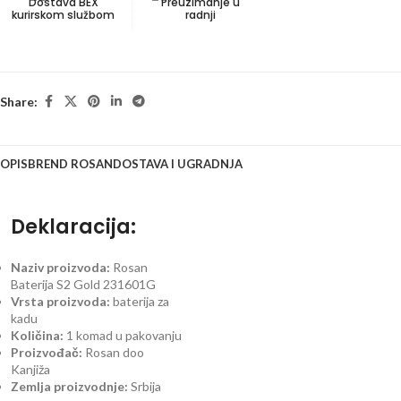
Dostava BEX
Preuzimanje u
kurirskom službom
radnji
Share:
OPIS
BREND ROSAN
DOSTAVA I UGRADNJA
Deklaracija:
Naziv proizvoda:
Rosan
Baterija S2 Gold 231601G
Vrsta proizvoda:
baterija za
kadu
Količina:
1 komad u pakovanju
Proizvođač:
Rosan doo
Kanjiža
Zemlja proizvodnje:
Srbija