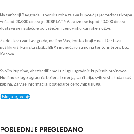
Na teritoriji Beograda, isporuka robe za sve kupce čija je vrednost korpe
veća od
2
0.000
dinara je
BESPLATNA
, za iznose ispod 20.000 dinara
dostava se naplaćuje po važećem cenovniku kurirske službe.
Za dostavu van Beograda, molimo Vas, kontaktirajte nas. Dostavu
pošiljki vrši kurirska služba BEX i moguća je samo na teritoriji Srbije bez
Kosova.
Svojim kupcima, obezbedili smo i uslugu ugradnje kupljenih proizvoda.
Nudimo usluge ugradnje bojlera, baterija, sanitarija, svih vrsta kada i tuš
kabina. Za više informacija, pogledajte cenovnik usluga.
Usluga ugradnje
POSLEDNJE PREGLEDANO