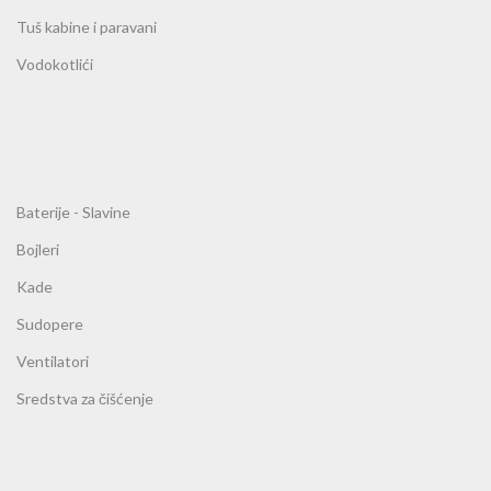
Tuš kabine i paravani
Vodokotlići
Baterije - Slavine
Bojleri
Kade
Sudopere
Ventilatori
Sredstva za čišćenje