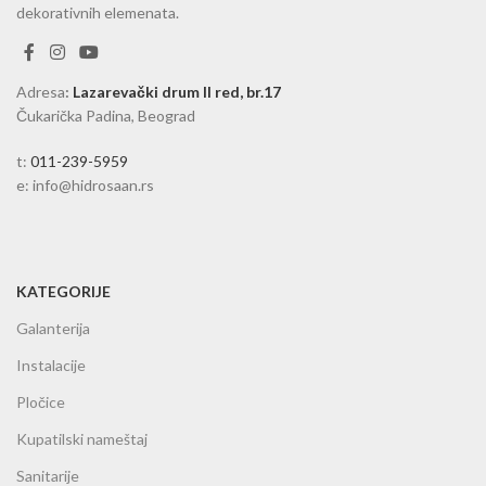
dekorativnih elemenata.
Adresa
:
Lazarevački drum II red, br.17
Čukarička Padina, Beograd
t:
011-239-5959
e: info@hidrosaan.rs
KATEGORIJE
Galanterija
Instalacije
Pločice
Kupatilski nameštaj
Sanitarije