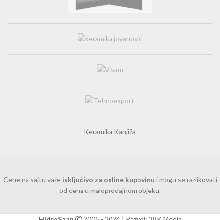
Keramika Kanjiža
Cene na sajtu važe
isključivo za online kupovinu
i mogu se razlikovati
od cena u maloprodajnom objeku.
HidroSaan
2005 - 2024 | Razvoj: 38K Media