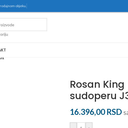
prodajnom objeku.
oriju
AKT
001
Rosan King 
sudoperu J
16.396,00
RSD
s