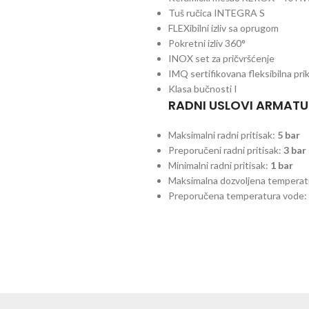
Tuš ručica INTEGRA S
FLEXibilni izliv sa oprugom
Pokretni izliv 360°
INOX set za pričvršćenje
IMQ sertifikovana fleksibilna pri
Klasa bučnosti I
RADNI USLOVI ARMAT
Maksimalni radni pritisak:
5 bar
Preporučeni radni pritisak:
3 bar
Minimalni radni pritisak:
1 bar
Maksimalna dozvoljena temperat
Preporučena temperatura vode