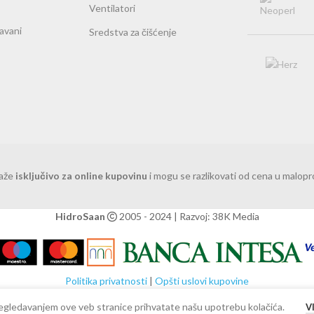
Ventilatori
ravani
Sredstva za čišćenje
važe
isključivo za online kupovinu
i mogu se razlikovati od cena u malop
HidroSaan
2005 - 2024 | Razvoj: 38K Media
Politika privatnosti
|
Opšti uslovi kupovine
 Pregledavanjem ove veb stranice prihvatate našu upotrebu kolačića.
V