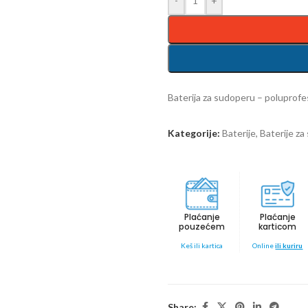
-
+
Baterija za sudoperu – poluprofe
Kategorije:
Baterije
,
Baterije z
Plaćanje
Plaćanje
pouzećem
karticom
Keš ili kartica
Online
ili kuriru
Share: