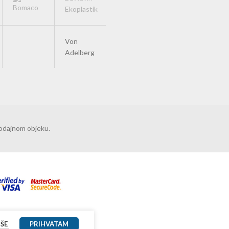
Von
Adelberg
rodajnom objeku.
IŠE
PRIHVATAM