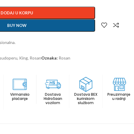
DODAJ U KORPU
BUY NOW
sionalna.
a sudoperu
,
King
,
Rosan
Oznaka:
Rosan
Virmansko
Dostava
Dostava BEX
Preuzimanje
plaćanje
HidroSaan
kurirskom
u radnji
vozilom
službom