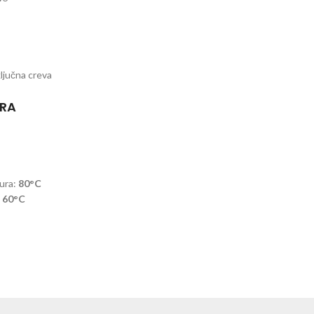
ključna creva
URA
ura:
80°C
:
60°C