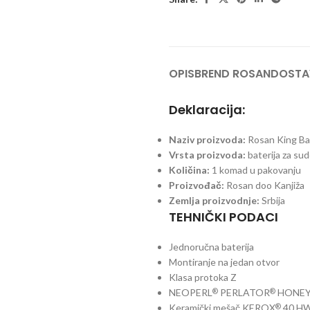
OPIS
BREND ROSAN
DOSTA
Deklaracija:
Naziv proizvoda:
Rosan King Ba
Vrsta proizvoda:
baterija za su
Količina:
1 komad u pakovanju
Proizvođač:
Rosan doo Kanjiža
Zemlja proizvodnje:
Srbija
TEHNIČKI PODACI
Jednoručna baterija
Montiranje na jedan otvor
Klasa protoka Z
NEOPERL
PERLATOR
HONE
®
®
Keramički mešač KEROX
40 H
®