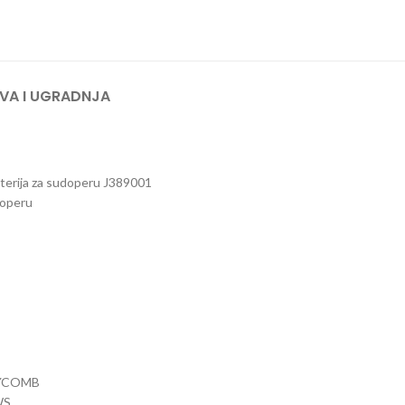
VA I UGRADNJA
terija za sudoperu J389001
doperu
YCOMB
WS