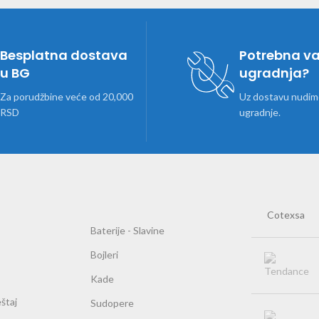
Besplatna dostava
Potrebna v
u BG
ugradnja?
Za porudžbine veće od 20,000
Uz dostavu nudimo
RSD
ugradnje.
Cotexsa
Baterije - Slavine
Bojleri
Kade
štaj
Sudopere