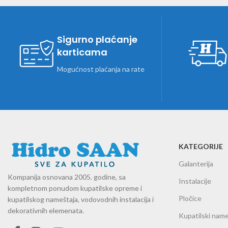
Sigurno plaćanje
karticama
Mogućnost plaćanja na rate
KATEGORIJE
Galanterija
Kompanija osnovana 2005. godine, sa
Instalacije
kompletnom ponudom kupatilske opreme i
Pločice
kupatilskog nameštaja, vodovodnih instalacija i
dekorativnih elemenata.
Kupatilski name