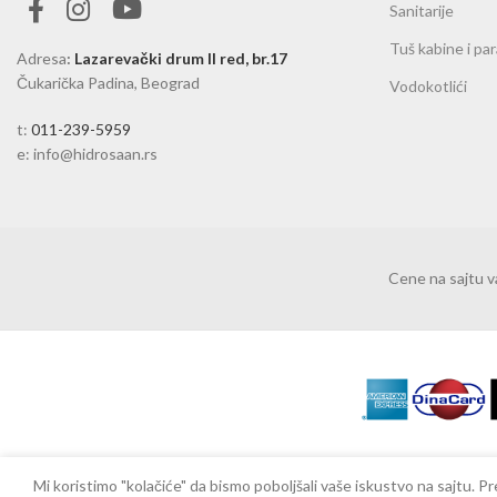
Sanitarije
Tuš kabine i pa
Adresa
:
Lazarevački drum II red, br.17
Čukarička Padina, Beograd
Vodokotlići
t:
011-239-5959
e: info@hidrosaan.rs
Cene na sajtu 
Mi koristimo "kolačiće" da bismo poboljšali vaše iskustvo na sajtu.