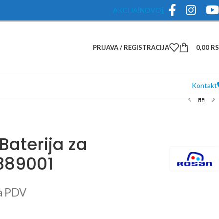
AKCIJA
NOVO
PRIJAVA / REGISTRACIJA
0,00
R
Kontakt
Baterija za
389001
a PDV