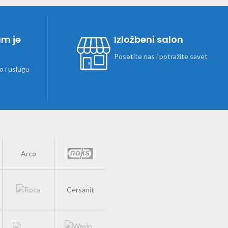
am je
Izložbeni salon
Posetite nas i potražite savet
 i uslugu
Arco
Cersanit