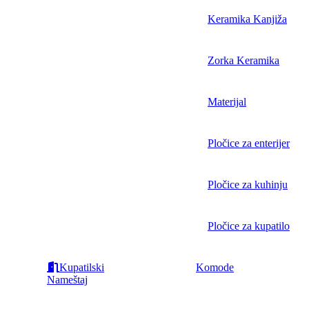
Keramika Kanjiža
Zorka Keramika
Materijal
Pločice za enterijer
Pločice za kuhinju
Pločice za kupatilo
Kupatilski
Komode
Nameštaj