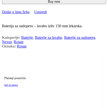
Buy now
Dodaj u listu želja
Uporedi
Baterija za sudoperu – lavabo izliv 150 mm lekarska.
Kategorije:
Baterije
,
Baterije za lavabo
,
Baterije za sudoperu
,
Nexus
,
Rosan
Oznaka:
Rosan
Plaćanje pouzećem
Keš ili kartica