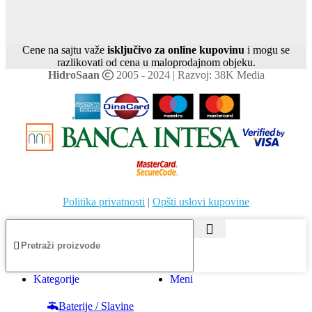
Cene na sajtu važe
isključivo za online kupovinu
i mogu se
razlikovati od cena u maloprodajnom objeku.
HidroSaan
2005 - 2024 | Razvoj: 38K Media
Politika privatnosti
|
Opšti uslovi kupovine
Kategorije
Meni
Baterije / Slavine