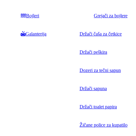
Bojleri
Grejači za bojlere
Galanterija
Držači čaša za četkice
Držači peškira
Dozeri za tečni sapun
Držači sapuna
Držači toalet papira
Žičane police za kupatilo