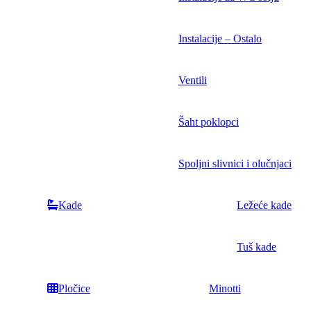
Instalacije – Ostalo
Ventili
Šaht poklopci
Spoljni slivnici i olučnjaci
Kade
Ležeće kade
Tuš kade
Pločice
Minotti