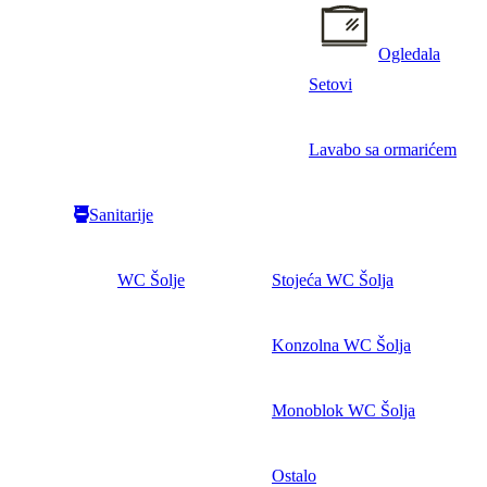
Ogledala
Setovi
Lavabo sa ormarićem
Sanitarije
WC Šolje
Stojeća WC Šolja
Konzolna WC Šolja
Monoblok WC Šolja
Ostalo