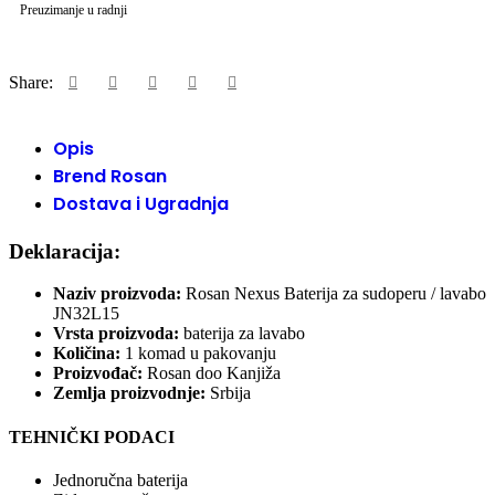
Preuzimanje u radnji
Share:
Opis
Brend Rosan
Dostava i Ugradnja
Deklaracija:
Naziv proizvoda:
Rosan Nexus Baterija za sudoperu / lavabo
JN32L15
Vrsta proizvoda:
baterija za lavabo
Količina:
1 komad u pakovanju
Proizvođač:
Rosan doo Kanjiža
Zemlja proizvodnje:
Srbija
TEHNIČKI PODACI
Jednoručna baterija