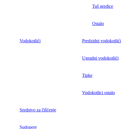
Tuš gredice
Ostalo
Vodokotlići
Predzidni vodokotlići
Ugradni vodokotlići
Tipke
Vodokotlici ostalo
Sredstvo za čišćenje
Sudopere