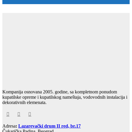
Kompanija osnovana 2005. godine, sa kompletnom ponudom
kupatilske opreme i kupatilskog nameštaja, vodovodnih instalacija i
dekorativnih elemenata.
Adresa
:
Lazarevački drum II red, br.17
Čukarička Padina, Beograd