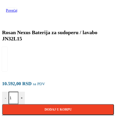
Povećaj
Rosan Nexus Baterija za sudoperu / lavabo
JN32L15
10.592,00
RSD
sa PDV
Rosan Nexus Baterija za sudoperu / lavabo JN32L15 količina
-
+
DODAJ U KORPU