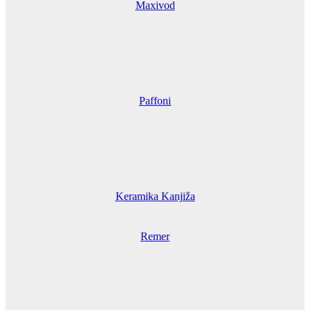
Maxivod
Paffoni
Keramika Kanjiža
Remer