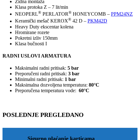
Zidna montaža
Klasa protoka Z – 7 lit/min
®
®
NEOPERL
PERLATOR
HONEYCOMB –
PPM24NZ
®
Keramički mešač KEROX
42 D –
PKM42D
Heavy Duty ekscentar kolena
Hromirane rozete
Pokretni izliv 150mm
Klasa bučnosti I
RADNI USLOVI ARMATURA
Maksimalni radni pritisak:
5 bar
Preporučeni radni pritisak:
3 bar
Minimalni radni pritisak:
1 bar
Maksimalna dozvoljena temperatura:
80°C
Preporučena temperatura vode:
60°C
POSLEDNJE PREGLEDANO
Sigurno plaćanje karticama