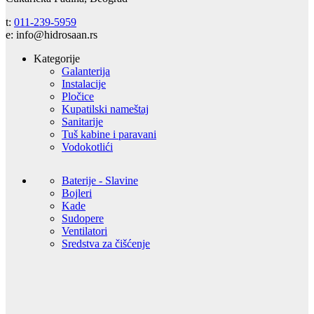
t:
011-239-5959
e: info@hidrosaan.rs
Kategorije
Galanterija
Instalacije
Pločice
Kupatilski nameštaj
Sanitarije
Tuš kabine i paravani
Vodokotlići
Baterije - Slavine
Bojleri
Kade
Sudopere
Ventilatori
Sredstva za čišćenje