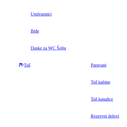
Umivaonici
Bide
Daske za WC Šolju
Tuš
Paravani
Tuš kabine
Tuš kanalice
Rezervni delovi