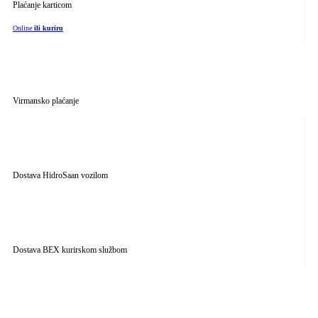
Plaćanje karticom
Online
ili kuriru
Virmansko plaćanje
Dostava HidroSaan vozilom
Dostava BEX kurirskom službom