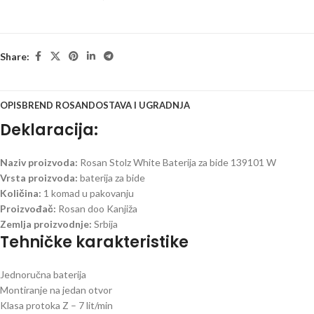
Share:
OPIS
BREND ROSAN
DOSTAVA I UGRADNJA
Deklaracija:
Naziv proizvoda:
Rosan Stolz White Baterija za bide 139101 W
Vrsta proizvoda:
baterija za bide
Količina:
1 komad u pakovanju
Proizvođač:
Rosan doo Kanjiža
Zemlja proizvodnje:
Srbija
Tehničke karakteristike
Jednoručna baterija
Montiranje na jedan otvor
Klasa protoka Z – 7 lit/min