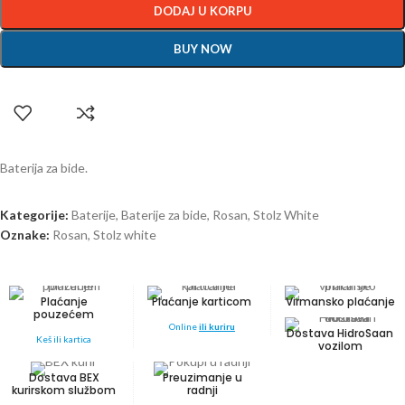
DODAJ U KORPU
BUY NOW
Baterija za bide.
Kategorije:
Baterije
,
Baterije za bide
,
Rosan
,
Stolz White
Oznake:
Rosan
,
Stolz white
Plaćanje
Plaćanje karticom
Virmansko plaćanje
pouzećem
Online
ili kuriru
Dostava HidroSaan
Keš ili kartica
vozilom
Dostava BEX
Preuzimanje u
kurirskom službom
radnji