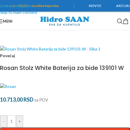
Skip to navigation
NOVO!
AKCIJA
Cene važe
isključivo za online kupovinu.
Skip to main content
MENI
Početna
/
Baterije
/
Rosan
/
Stolz White
Povećaj
Rosan Stolz White Baterija za bide 139101 W
10.713,00
RSD
sa PDV
-
+