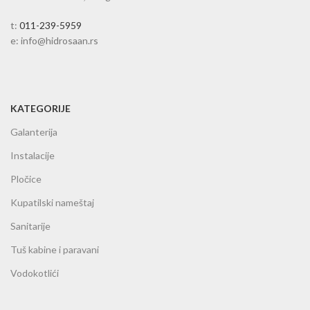
t:
011-239-5959
e: info@hidrosaan.rs
KATEGORIJE
Galanterija
Instalacije
Pločice
Kupatilski nameštaj
Sanitarije
Tuš kabine i paravani
Vodokotlići