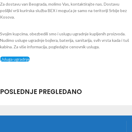
Za dostavu van Beograda, molimo Vas, kontaktirajte nas. Dostavu
pošiljki vrši kurirska služba BEX i moguća je samo na teritoriji Srbije bez
Kosova.
Svojim kupcima, obezbedili smo i uslugu ugradnje kupljenih proizvoda.
Nudimo usluge ugradnje bojlera, baterija, sanitarija, svih vrsta kada i tuš
kabina. Za više informacija, pogledajte cenovnik usluga.
Usluga ugradnje
POSLEDNJE PREGLEDANO