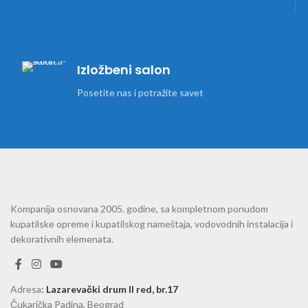
Izložbeni salon
Posetite nas i potražite savet
Kompanija osnovana 2005. godine, sa kompletnom ponudom
kupatilske opreme i kupatilskog nameštaja, vodovodnih instalacija i
dekorativnih elemenata.
Adresa
:
Lazarevački drum II red, br.17
Čukarička Padina, Beograd