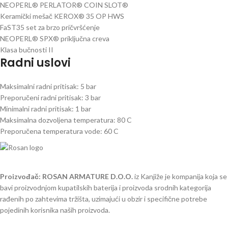
NEOPERL® PERLATOR® COIN SLOT®
Keramički mešač KEROX® 35 OP HWS
FaST35 set za brzo pričvršćenje
NEOPERL® SPX® priključna creva
Klasa bučnosti II
Radni uslovi
Maksimalni radni pritisak: 5 bar
Preporučeni radni pritisak: 3 bar
Minimalni radni pritisak: 1 bar
Maksimalna dozvoljena temperatura: 80 C
Preporučena temperatura vode: 60 C
Proizvođač: ROSAN ARMATURE D.O.O.
iz Kanjiže je kompanija koja se
bavi proizvodnjom kupatilskih baterija i proizvoda srodnih kategorija
rađenih po zahtevima tržišta, uzimajući u obzir i specifične potrebe
pojedinih korisnika naših proizvoda.