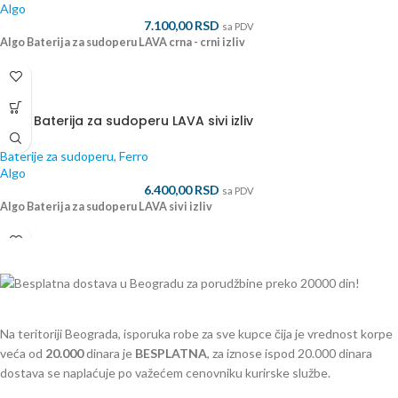
Algo
7.100,00
RSD
sa PDV
Algo Baterija za sudoperu LAVA crna - crni izliv
ALGO
Algo Baterija za sudoperu LAVA sivi izliv
Baterije za sudoperu
,
Ferro
Algo
6.400,00
RSD
sa PDV
Algo Baterija za sudoperu LAVA sivi izliv
Na teritoriji Beograda, isporuka robe za sve kupce čija je vrednost korpe
veća od
2
0.000
dinara je
BESPLATNA
, za iznose ispod 20.000 dinara
dostava se naplaćuje po važećem cenovniku kurirske službe.