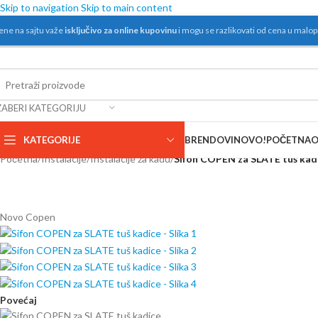
Skip to navigation
Skip to main content
ene na sajtu važe
isključivo za online kupovinu
i mogu se razlikovati od cena u malo
ZABERI KATEGORIJU
KATEGORIJE
BRENDOVI
NOVO!
POČETNA
O
Početna
/
Instalacije
/
Instalacije za kadu
/
Sifon COPEN za SLATE tuš kad
Novo
Copen
Povećaj