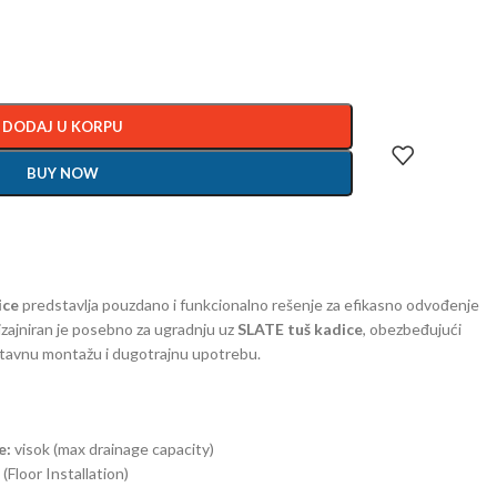
DODAJ U KORPU
BUY NOW
ice
predstavlja pouzdano i funkcionalno rešenje za efikasno odvođenje
zajniran je posebno za ugradnju uz
SLATE tuš kadice
, obezbeđujući
stavnu montažu i dugotrajnu upotrebu.
e:
visok (max drainage capacity)
Floor Installation)