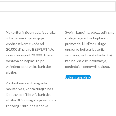
Na teritoriji Beograda, isporuka
Svojim kupcima, obezbedili smo
robe za sve kupce čija je
i uslugu ugradnje kupljenih
vrednost korpe veća od
proizvoda. Nudimo usluge
2
0.000
dinara je
BESPLATNA
,
ugradnje bojlera, baterija,
za iznose ispod 20.000 dinara
sanitarija, svih vrsta kada i tuš
dostava se naplaćuje po
kabina. Za više informacija,
važećem cenovniku kurirske
pogledajte cenovnik usluga.
službe.
Usluga ugradnje
Za dostavu van Beograda,
molimo Vas, kontaktirajte nas.
Dostavu pošiljki vrši kurirska
služba BEX i moguća je samo na
teritoriji Srbije bez Kosova.