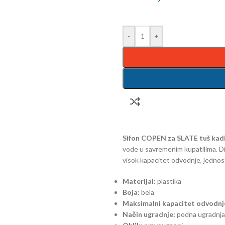
-
+
Sifon COPEN za SLATE tuš kad
vode u savremenim kupatilima. Di
visok kapacitet odvodnje, jedno
Materijal:
plastika
Boja:
bela
Maksimalni kapacitet odvodnj
Način ugradnje:
podna ugradnja (