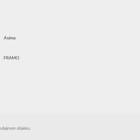
Asima
FRAMO
rodajnom objeku.