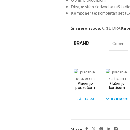
Oblik:
pravougaoni
Dizajn:
sifon / odvod za tuš kadi
Komponente:
kompletan set (C
Šifra proizvoda:
C-11-DRA
Kate
BRAND
Copen
Plaćanje
Plaćanje
pouzećem
karticom
Keš ili kartica
Online
ili kuriru
Share: