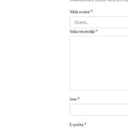
*
Vaša ocena
*
Vaša recenzija
*
Ime
*
E-pošta