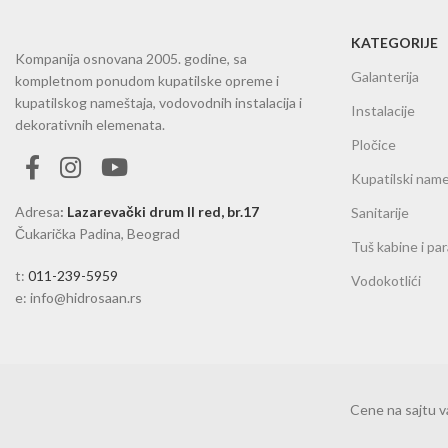
KATEGORIJE
Kompanija osnovana 2005. godine, sa
Galanterija
kompletnom ponudom kupatilske opreme i
kupatilskog nameštaja, vodovodnih instalacija i
Instalacije
dekorativnih elemenata.
Pločice
Kupatilski name
Adresa
:
Lazarevački drum II red, br.17
Sanitarije
Čukarička Padina, Beograd
Tuš kabine i pa
t:
011-239-5959
Vodokotlići
e: info@hidrosaan.rs
Cene na sajtu 