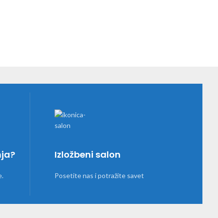
nja?
Izložbeni salon
e.
Posetite nas i potražite savet