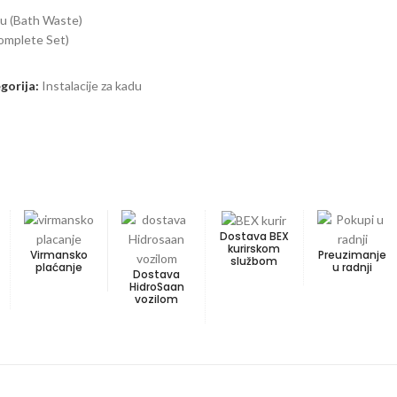
cu (Bath Waste)
omplete Set)
gorija:
Instalacije za kadu
Dostava BEX
kurirskom
Virmansko
Preuzimanje
službom
plaćanje
u radnji
Dostava
HidroSaan
vozilom