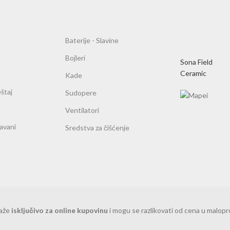
Baterije - Slavine
Bojleri
Sona Field
Ceramic
Kade
štaj
Sudopere
Ventilatori
ravani
Sredstva za čišćenje
važe
isključivo za online kupovinu
i mogu se razlikovati od cena u malop