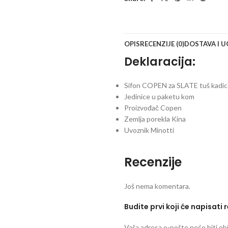
OPIS
RECENZIJE (0)
DOSTAVA I 
Deklaracija:
Sifon COPEN za SLATE tuš kadi
Jedinice u paketu kom
Proizvođač Copen
Zemlja porekla Kina
Uvoznik Minotti
Recenzije
Još nema komentara.
Budite prvi koji će napisati
Vaša adresa e-pošte neće biti obj