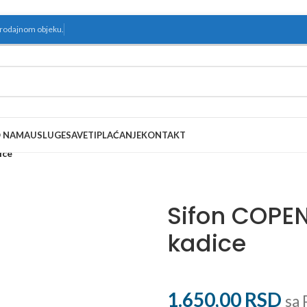
prodajnom objeku.
 NAMA
USLUGE
SAVETI
PLAĆANJE
KONTAKT
ice
Sifon COPEN
kadice
1.650,00
RSD
sa