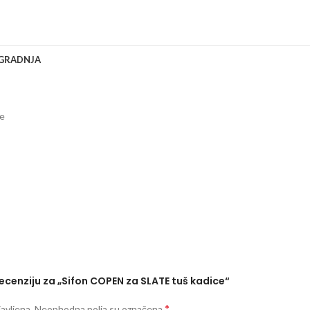
UGRADNJA
ce
 recenziju za „Sifon COPEN za SLATE tuš kadice“
*
avljena.
Neophodna polja su označena