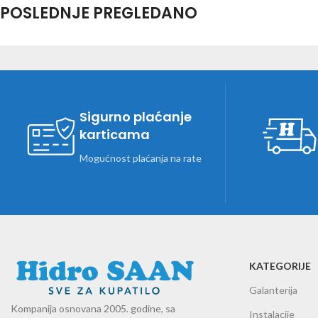
POSLEDNJE PREGLEDANO
Sigurno plaćanje
karticama
Mogućnost plaćanja na rate
KATEGORIJE
Galanterija
Kompanija osnovana 2005. godine, sa
Instalacije