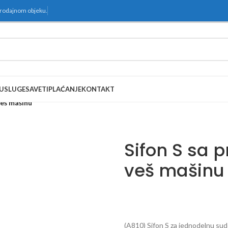
prodajnom objeku.
USLUGE
SAVETI
PLAĆANJE
KONTAKT
veš mašinu
Sifon S sa p
veš mašinu
(A810) Sifon S za jednodelnu sud