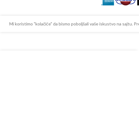
Mi koristimo "kolačiće" da bismo poboljšali vaše iskustvo na sajtu.
Sifon S sa priključkom za veš mašinu