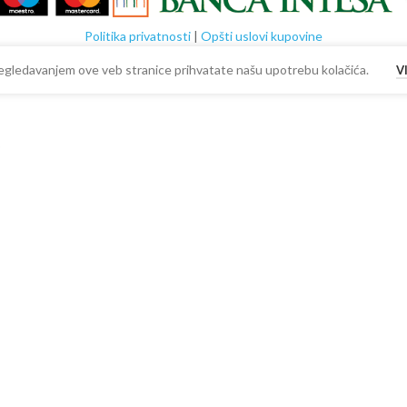
Politika privatnosti
|
Opšti uslovi kupovine
 Pregledavanjem ove veb stranice prihvatate našu upotrebu kolačića.
V