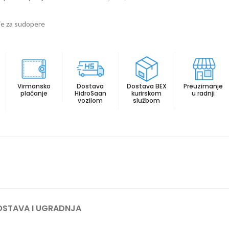
ije za sudopere
Virmansko
Dostava
Dostava BEX
Preuzimanje
plaćanje
HidroSaan
kurirskom
u radnji
vozilom
službom
STAVA I UGRADNJA