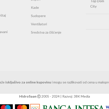
Top Dom
City
Kade
štaj
Sudopere
Ventilatori
ravani
Sredstva za čišćenje
važe
isključivo za online kupovinu
i mogu se razlikovati od cena u malop
HidroSaan
2005 - 2024 | Razvoj: 38K Media