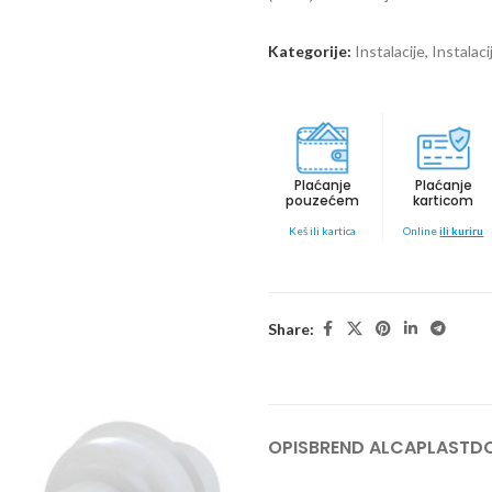
Kategorije:
Instalacije
,
Instalac
Plaćanje
Plaćanje
pouzećem
karticom
Keš ili kartica
Online
ili kuriru
Share:
OPIS
BREND ALCAPLAST
DO