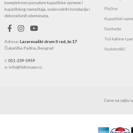
kompletnom ponudom kupatilske opreme i
Pločice
kupatilskog nameštaja, vodovodnih instalacija i
dekorativnih elemenata.
Kupatilski name
Sanitarije
Tuš kabine i pa
Adresa
:
Lazarevački drum II red, br.17
Čukarička Padina, Beograd
Vodokotlići
t:
011-239-5959
e: info@hidrosaan.rs
Cene na sajtu 