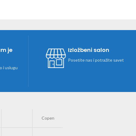
am je
Izložbeni salon
Posetite nas i potražite savet
 i uslugu
Copen