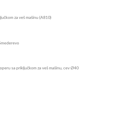
ključkom za veš mašinu (A810)
, Smederevo
operu sa priključkom za veš mašinu, cev Ø40