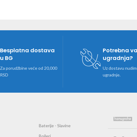
Besplatna dostava
Potrebna v
u BG
ugradnja?
Za porudžbine veće od 20,000
Uz dostavu nudimo
RSD
ugradnje.
Baterije - Slavine
Bojleri