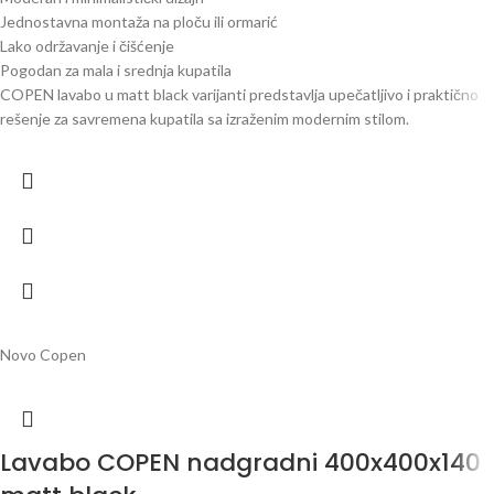
Jednostavna montaža na ploču ili ormarić
Lako održavanje i čišćenje
Pogodan za mala i srednja kupatila
COPEN lavabo u matt black varijanti predstavlja upečatljivo i praktično
rešenje za savremena kupatila sa izraženim modernim stilom.
Novo
Copen
Lavabo COPEN nadgradni 400x400x140