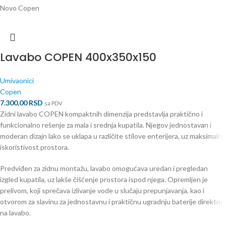
Novo
Copen
Lavabo COPEN 400x350x150
Umivaonici
Copen
7.300,00
RSD
sa PDV
Zidni lavabo COPEN kompaktnih dimenzija predstavlja praktično i
funkcionalno rešenje za mala i srednja kupatila. Njegov jednostavan i
moderan dizajn lako se uklapa u različite stilove enterijera, uz maksimalnu
iskoristivost prostora.
Predviđen za zidnu montažu, lavabo omogućava uredan i pregledan
izgled kupatila, uz lakše čišćenje prostora ispod njega. Opremljen je
prelivom, koji sprečava izlivanje vode u slučaju prepunjavanja, kao i
otvorom za slavinu za jednostavnu i praktičnu ugradnju baterije direktno
na lavabo.