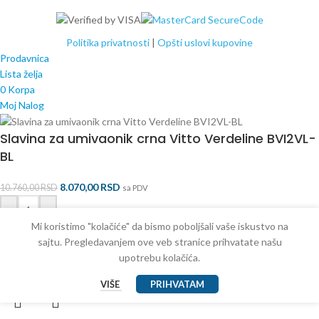
Politika privatnosti
|
Opšti uslovi kupovine
Prodavnica
Lista želja
0
Korpa
Moj Nalog
Slavina za umivaonik crna Vitto Verdeline BVI2VL-
BL
8.070,00
RSD
10.760,00
RSD
sa PDV
-
+
Mi koristimo "kolačiće" da bismo poboljšali vaše iskustvo na
DODAJ U KORPU
sajtu. Pregledavanjem ove veb stranice prihvatate našu
upotrebu kolačića.
BUY NOW
VIŠE
PRIHVATAM