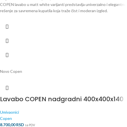
COPEN lavabo u matt white varijanti predstavlja univerzalno i elegantno
rešenje za savremena kupatila koja traže čist i moderan izgled.
Novo
Copen
Lavabo COPEN nadgradni 400x400x140
Umivaonici
Copen
8.700,00
RSD
sa PDV