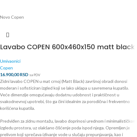
Novo
Copen
Lavabo COPEN 600x460x150 matt black
Umivaonici
Copen
16.900,00
RSD
sa PDV
Zidni lavabo COPEN u mat crnoj (Matt Black) završnoj obradi donosi
moderan i sofisticiran izgled koji se lako uklapa u savremena kupatila.
Veće dimenzije omogućavaju dodatnu udobnost i praktičnost u
svakodnevnoj upotrebi, što ga čini idealnim za porodična i frekventno
korišćena kupatila.
Predviđen za zidnu montažu, lavabo doprinosi urednom i minimalističkom
izgledu prostora, uz olakšano čišćenje poda ispod njega. Opremljen je
prelivom koji sprečava izlivanje vode u slučaju prepunjavanja, kao i