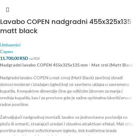
Lavabo COPEN nadgradni 455x325x135
matt black
Umivaonici
Copen
11.700,00
RSD
sa PDV
Nadgradni lavabo COPEN 455x325x135 mm - Mat crni (Matt Black)
Nadgradni lavabo COPEN u mat crnoj (Matt Black) završnoj obradi
donosi moderan i izražajan izgled koji se savršeno uklapa u savremena
kupatila. Kompaktne dimenzije čine ga odličnim izborom za manja i
srednja kupatila, kao i za prostore gde je važna optimalna iskorišćenost
radne površine.
Zahvaljujući nadgradnoj montaži, lavabo se jednostavno postavlja na
ploču ili ormarić, stvarajući uredan i vizuelno atraktivan efekat. Mat crna
površina doprinosi sofisticiranom izgledu, dok kvalitetna izrada