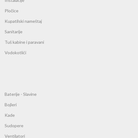
Instalacije
Pločice
Kupatilski nameštaj
Sanitarije
Tuš kabine i paravani
Vodokotlići
Baterije - Slavine
Bojleri
Kade
Sudopere
Ventilatori