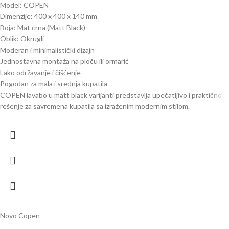
Model: COPEN
Dimenzije: 400 x 400 x 140 mm
Boja: Mat crna (Matt Black)
Oblik: Okrugli
Moderan i minimalistički dizajn
Jednostavna montaža na ploču ili ormarić
Lako održavanje i čišćenje
Pogodan za mala i srednja kupatila
COPEN lavabo u matt black varijanti predstavlja upečatljivo i praktično
rešenje za savremena kupatila sa izraženim modernim stilom.
Novo
Copen