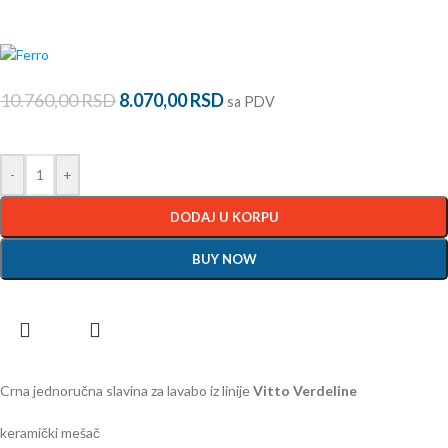
10.760,00
RSD
8.070,00
RSD
sa PDV
-
+
DODAJ U KORPU
BUY NOW
Crna jednoručna slavina za lavabo iz linije
Vitto Verdeline
keramički mešač