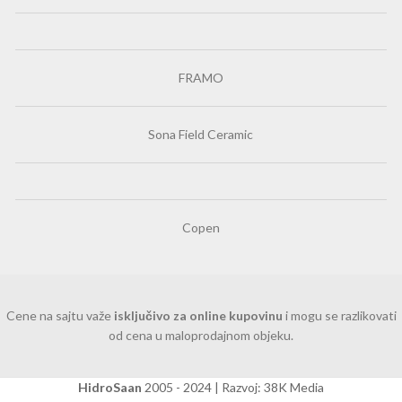
FRAMO
Sona Field Ceramic
Copen
Cene na sajtu važe
isključivo za online kupovinu
i mogu se razlikovati
od cena u maloprodajnom objeku.
HidroSaan
2005 - 2024 | Razvoj: 38K Media