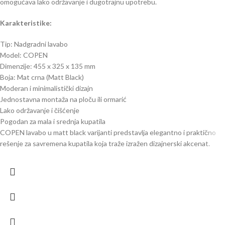
omogućava lako održavanje i dugotrajnu upotrebu.
Karakteristike:
Tip: Nadgradni lavabo
Model: COPEN
Dimenzije: 455 x 325 x 135 mm
Boja: Mat crna (Matt Black)
Moderan i minimalistički dizajn
Jednostavna montaža na ploču ili ormarić
Lako održavanje i čišćenje
Pogodan za mala i srednja kupatila
COPEN lavabo u matt black varijanti predstavlja elegantno i praktično
rešenje za savremena kupatila koja traže izražen dizajnerski akcenat.