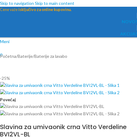
Skip to navigation
Skip to main content
Cene važe
isključivo za online kupovinu.
NOVO!
AKCIJA!
Meni
0
Početna
/
Baterije
/
Baterije za lavabo
-25%
Povećaj
Slavina za umivaonik crna Vitto Verdeline
BVI2VL-BL