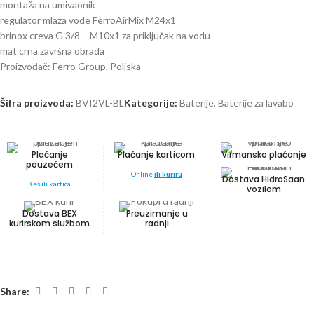
montaža na umivaonik
regulator mlaza vode FerroAirMix M24x1
brinox creva G 3/8 – M10x1 za priključak na vodu
mat crna završna obrada
Proizvođač: Ferro Group, Poljska
Šifra proizvoda:
BVI2VL-BL
Kategorije:
Baterije
,
Baterije za lavabo
Plaćanje
Plaćanje karticom
Virmansko plaćanje
pouzećem
Online
ili kuriru
Dostava HidroSaan
Keš ili kartica
vozilom
Dostava BEX
Preuzimanje u
kurirskom službom
radnji
Share: