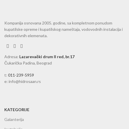
Kompanija osnovana 2005. godine, sa kompletnom ponudom
kupatilske opreme i kupatilskog nameštaja, vodovodnih instalacija i
dekorativnih elemenata.
Adresa
:
Lazarevački drum II red, br.17
Čukarička Padina, Beograd
t:
011-239-5959
e: info@hidrosaan.rs
KATEGORIJE
Galanterija