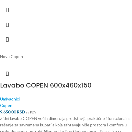
Novo
Copen
Lavabo COPEN 600x460x150
Umivaonici
Copen
9.650,00
RSD
sa PDV
Zidni lavabo COPEN većih dimenzija predstavlja praktično i funkcionalno
rešenje za savremena kupatila koja zahtevaju više prostora i komfora u
svakodnevnoj upotrebi. Njegov klasičan i jednostavan dizajn lako se