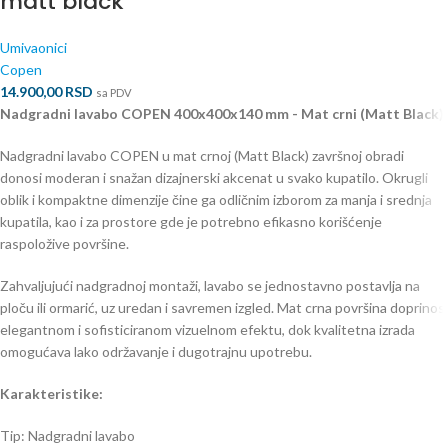
matt black
Umivaonici
Copen
14.900,00
RSD
sa PDV
Nadgradni lavabo COPEN 400x400x140 mm - Mat crni (Matt Black)
Nadgradni lavabo COPEN u mat crnoj (Matt Black) završnoj obradi
donosi moderan i snažan dizajnerski akcenat u svako kupatilo. Okrugli
oblik i kompaktne dimenzije čine ga odličnim izborom za manja i srednja
kupatila, kao i za prostore gde je potrebno efikasno korišćenje
raspoložive površine.
Zahvaljujući nadgradnoj montaži, lavabo se jednostavno postavlja na
ploču ili ormarić, uz uredan i savremen izgled. Mat crna površina doprinosi
elegantnom i sofisticiranom vizuelnom efektu, dok kvalitetna izrada
omogućava lako održavanje i dugotrajnu upotrebu.
Karakteristike:
Tip: Nadgradni lavabo