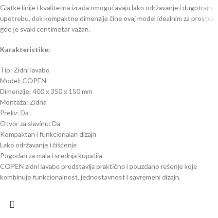
Glatke linije i kvalitetna izrada omogućavaju lako održavanje i dugotrajnu
upotrebu, dok kompaktne dimenzije čine ovaj model idealnim za prostore
gde je svaki centimetar važan.
Karakteristike:
Tip: Zidni lavabo
Model: COPEN
Dimenzije: 400 x 350 x 150 mm
Montaža: Zidna
Preliv: Da
Otvor za slavinu: Da
Kompaktan i funkcionalan dizajn
Lako održavanje i čišćenje
Pogodan za mala i srednja kupatila
COPEN zidni lavabo predstavlja praktično i pouzdano rešenje koje
kombinuje funkcionalnost, jednostavnost i savremeni dizajn.