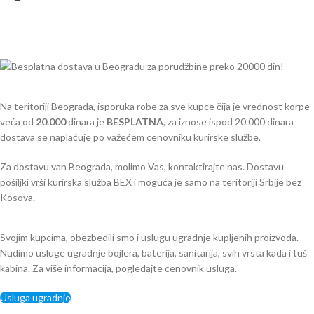
Na teritoriji Beograda, isporuka robe za sve kupce čija je vrednost korpe
veća od
2
0.000
dinara je
BESPLATNA
, za iznose ispod 20.000 dinara
dostava se naplaćuje po važećem cenovniku kurirske službe.
Za dostavu van Beograda, molimo Vas, kontaktirajte nas. Dostavu
pošiljki vrši kurirska služba BEX i moguća je samo na teritoriji Srbije bez
Kosova.
Svojim kupcima, obezbedili smo i uslugu ugradnje kupljenih proizvoda.
Nudimo usluge ugradnje bojlera, baterija, sanitarija, svih vrsta kada i tuš
kabina. Za više informacija, pogledajte cenovnik usluga.
Usluga ugradnje