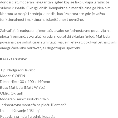
donosi čist, moderan i elegantan izgled koji se lako uklapa u različite
stilove kupatila. Okrugli oblik i kompaktne dimenzije čine ga idealnim
izborom za manja i srednja kupatila, kao i za prostore gde je važna
funkcionalnost i maksimalna iskorišćenost površine.
Zahvaljujući nadgradnoj montaži, lavabo se jednostavno postavlja na
ploču ili ormarić, stvarajući uredan i estetski skladan izgled. Mat bela
površina daje sofisticiran i umirujući vizuelni efekat, dok kvalitetna izrada
omogućava lako održavanje i dugotrajnu upotrebu.
Karakteristike:
Tip: Nadgradni lavabo
Model: COPEN
Dimenzije: 400 x 400 x 140 mm
Boja: Mat bela (Matt White)
Oblik: Okrugli
Moderan i minimalistički dizajn
Jednostavna montaža na ploču ili ormarić
Lako održavanje i čišćenje
Pogodan za mala i srednja kupatila