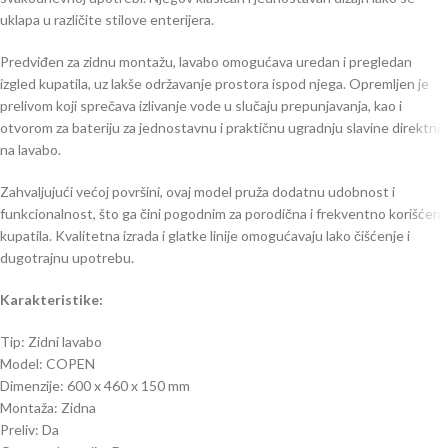
uklapa u različite stilove enterijera.
Predviđen za zidnu montažu, lavabo omogućava uredan i pregledan
izgled kupatila, uz lakše održavanje prostora ispod njega. Opremljen je
prelivom koji sprečava izlivanje vode u slučaju prepunjavanja, kao i
otvorom za bateriju za jednostavnu i praktičnu ugradnju slavine direktno
na lavabo.
Zahvaljujući većoj površini, ovaj model pruža dodatnu udobnost i
funkcionalnost, što ga čini pogodnim za porodična i frekventno korišćena
kupatila. Kvalitetna izrada i glatke linije omogućavaju lako čišćenje i
dugotrajnu upotrebu.
Karakteristike:
Tip: Zidni lavabo
Model: COPEN
Dimenzije: 600 x 460 x 150 mm
Montaža: Zidna
Preliv: Da