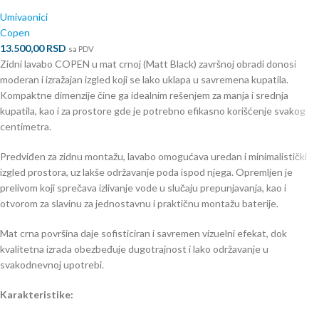
Umivaonici
Copen
13.500,00
RSD
sa PDV
Zidni lavabo COPEN u mat crnoj (Matt Black) završnoj obradi donosi
moderan i izražajan izgled koji se lako uklapa u savremena kupatila.
Kompaktne dimenzije čine ga idealnim rešenjem za manja i srednja
kupatila, kao i za prostore gde je potrebno efikasno korišćenje svakog
centimetra.
Predviđen za zidnu montažu, lavabo omogućava uredan i minimalistički
izgled prostora, uz lakše održavanje poda ispod njega. Opremljen je
prelivom koji sprečava izlivanje vode u slučaju prepunjavanja, kao i
otvorom za slavinu za jednostavnu i praktičnu montažu baterije.
Mat crna površina daje sofisticiran i savremen vizuelni efekat, dok
kvalitetna izrada obezbeđuje dugotrajnost i lako održavanje u
svakodnevnoj upotrebi.
Karakteristike: