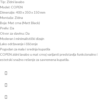
Tip: Zidni lavabo
Model: COPEN
Dimenzije: 400 x 350 x 150 mm
Montaža: Zidna
Boja: Mat crna (Matt Black)
Preliv: Da
Otvor za slavinu: Da
Moderan i minimalistički dizajn
Lako održavanje i čišćenje
Pogodan za mala i srednja kupatila
COPEN zidni lavabo u mat crnoj varijanti predstavlja funkcionalno i
estetski snažno rešenje za savremena kupatila.