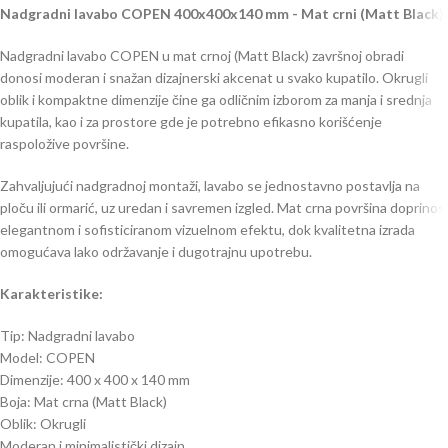
Nadgradni lavabo COPEN 400x400x140 mm - Mat crni (Matt Black)
Nadgradni lavabo COPEN u mat crnoj (Matt Black) završnoj obradi
donosi moderan i snažan dizajnerski akcenat u svako kupatilo. Okrugli
oblik i kompaktne dimenzije čine ga odličnim izborom za manja i srednja
kupatila, kao i za prostore gde je potrebno efikasno korišćenje
raspoložive površine.
Zahvaljujući nadgradnoj montaži, lavabo se jednostavno postavlja na
ploču ili ormarić, uz uredan i savremen izgled. Mat crna površina doprinosi
elegantnom i sofisticiranom vizuelnom efektu, dok kvalitetna izrada
omogućava lako održavanje i dugotrajnu upotrebu.
Karakteristike:
Tip: Nadgradni lavabo
Model: COPEN
Dimenzije: 400 x 400 x 140 mm
Boja: Mat crna (Matt Black)
Oblik: Okrugli
Moderan i minimalistički dizajn