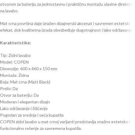
otvorom za bateriju za jednostavnu i praktičnu montažu slavine direktno
na lavabo.
Mat crna površina daje izražen dizajnerski akcenat i savremen estetski
efekat, dok kvalitetna izrada obezbeđuje dugotrajnost i lako održavanje.
Karakteristike:
Tip: Zidni lavabo
Model: COPEN
Dimenzije: 600 x 460 x 150 mm
Montaža: Zidna
Boja: Mat crna (Matt Black)
Preliv: Da
Otvor za bateriju: Da
Moderan i elegantan dizajn
Lako održavanje i čišćenje
Pogodan za srednja i veća kupatila
COPEN zidni lavabo u mat crnoj varijanti predstavlja snažno estetsko i
funkcionalno rešenje za savremena kupatila.