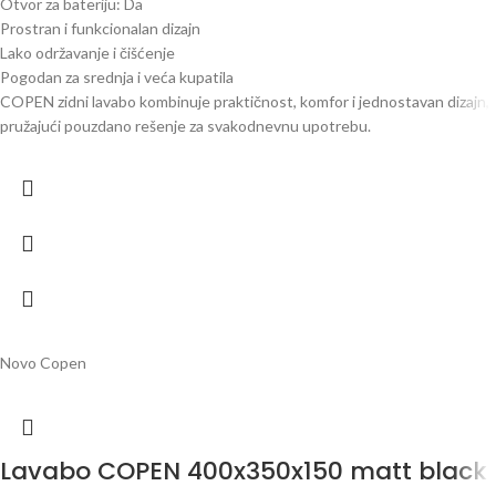
Otvor za bateriju: Da
Prostran i funkcionalan dizajn
Lako održavanje i čišćenje
Pogodan za srednja i veća kupatila
COPEN zidni lavabo kombinuje praktičnost, komfor i jednostavan dizajn,
pružajući pouzdano rešenje za svakodnevnu upotrebu.
Novo
Copen
Lavabo COPEN 400x350x150 matt black