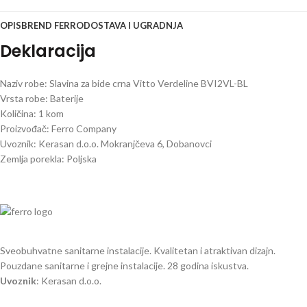
OPIS
BREND FERRO
DOSTAVA I UGRADNJA
Deklaracija
Naziv robe: Slavina za bide crna Vitto Verdeline BVI2VL-BL
Vrsta robe: Baterije
Količina: 1 kom
Proizvođač: Ferro Company
Uvoznik: Kerasan d.o.o. Mokranjčeva 6, Dobanovci
Zemlja porekla: Poljska
Sveobuhvatne sanitarne instalacije. Kvalitetan i atraktivan dizajn.
Pouzdane sanitarne i grejne instalacije. 28 godina iskustva.
Uvoznik
: Kerasan d.o.o.