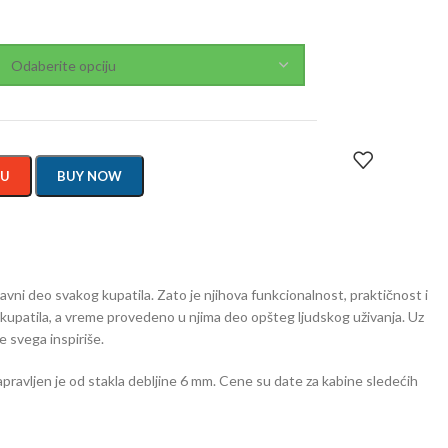
PU
BUY NOW
avni deo svakog kupatila. Zato je njihova funkcionalnost, praktičnost i
o kupatila, a vreme provedeno u njima deo opšteg ljudskog uživanja. Uz
e svega inspiriše.
apravljen je od stakla debljine 6 mm. Cene su date za kabine sledećih