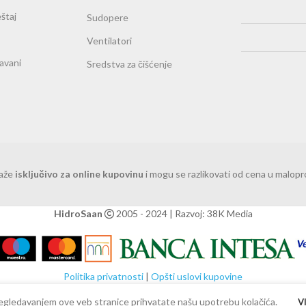
štaj
Sudopere
Ventilatori
ravani
Sredstva za čišćenje
važe
isključivo za online kupovinu
i mogu se razlikovati od cena u malop
HidroSaan
2005 - 2024 | Razvoj: 38K Media
Politika privatnosti
|
Opšti uslovi kupovine
 Pregledavanjem ove veb stranice prihvatate našu upotrebu kolačića.
V