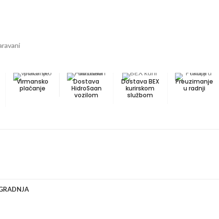
aravani
Virmansko
Dostava
Dostava BEX
Preuzimanje
plaćanje
HidroSaan
kurirskom
u radnji
vozilom
službom
UGRADNJA