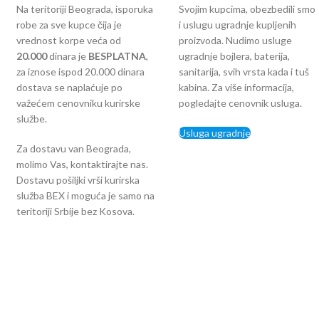
Na teritoriji Beograda, isporuka
Svojim kupcima, obezbedili smo
robe za sve kupce čija je
i uslugu ugradnje kupljenih
vrednost korpe veća od
proizvoda. Nudimo usluge
2
0.000
dinara je
BESPLATNA
,
ugradnje bojlera, baterija,
za iznose ispod 20.000 dinara
sanitarija, svih vrsta kada i tuš
dostava se naplaćuje po
kabina. Za više informacija,
važećem cenovniku kurirske
pogledajte cenovnik usluga.
službe.
Usluga ugradnje
Za dostavu van Beograda,
molimo Vas, kontaktirajte nas.
Dostavu pošiljki vrši kurirska
služba BEX i moguća je samo na
teritoriji Srbije bez Kosova.