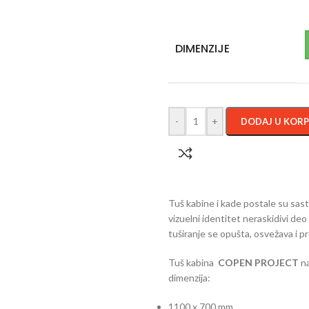
DIMENZIJE
-
+
DODAJ U KOR
Tuš kabine i kade postale su sast
vizuelni identitet neraskidivi de
tuširanje se opušta, osvežava i pr
Tuš kabina
COPEN PROJECT
n
dimenzija:
1100 x 700 mm