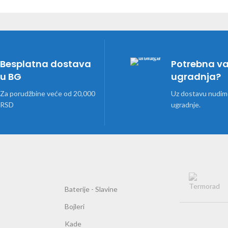
Besplatna dostava
Potrebna v
u BG
ugradnja?
Za porudžbine veće od 20,000
Uz dostavu nudimo
RSD
ugradnje.
Baterije - Slavine
Bojleri
Kade