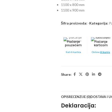
1100 x 800 mm
1100 x 900 mm
Šifra proizvoda:
-
Kategorija:
P
Plaćanje
Plaćanje
pouzećem
karticom
Keš ili kartica
Online
ili kuriru
Share:
OPIS
RECENZIJE (0)
DOSTAVA I 
Deklaracija: