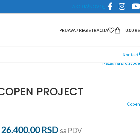
AKCIJA
NOVO
PRIJAVA / REGISTRACIJA
0,00
R
Kontakt
Nazad na proizvode
 COPEN PROJECT
Copen
26.400,00
RSD
sa PDV