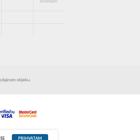
rodajnom objeku.
IŠE
PRIHVATAM