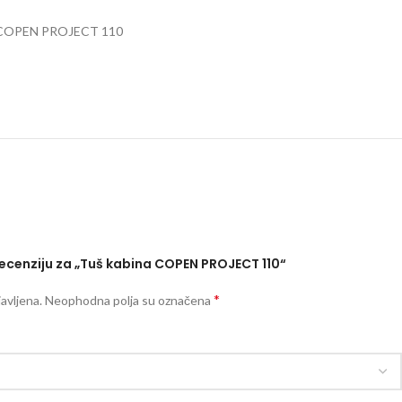
a COPEN PROJECT 110
 recenziju za „Tuš kabina COPEN PROJECT 110“
*
avljena.
Neophodna polja su označena