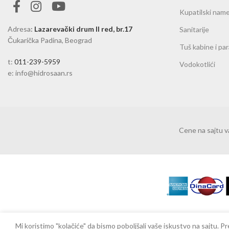
Kupatilski name
Adresa
:
Lazarevački drum II red, br.17
Sanitarije
Čukarička Padina, Beograd
Tuš kabine i pa
t:
011-239-5959
Vodokotlići
e: info@hidrosaan.rs
Cene na sajtu 
Mi koristimo "kolačiće" da bismo poboljšali vaše iskustvo na sajtu.