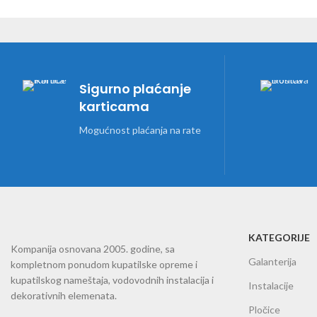
Sigurno plaćanje
karticama
Mogućnost plaćanja na rate
KATEGORIJE
Kompanija osnovana 2005. godine, sa
Galanterija
kompletnom ponudom kupatilske opreme i
kupatilskog nameštaja, vodovodnih instalacija i
Instalacije
dekorativnih elemenata.
Pločice