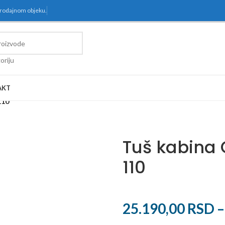
prodajnom objeku.
oriju
AKT
110
Tuš kabina
110
25.190,00
RSD
–