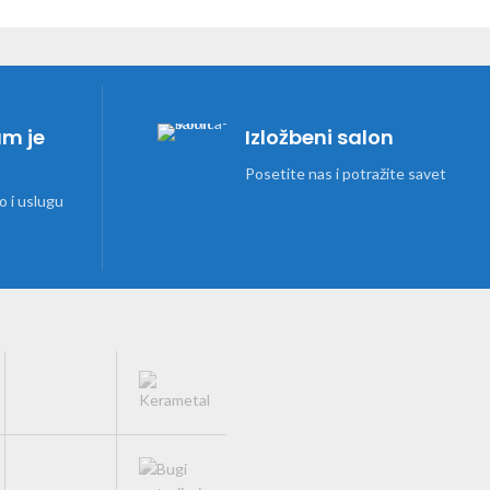
am je
Izložbeni salon
Posetite nas i potražite savet
 i uslugu