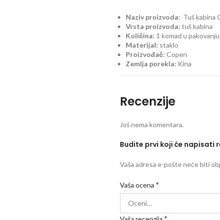
Naziv proizvoda:
Tuš kabin
Vrsta proizvoda:
tuš kabina
Količina:
1 komad u pakovanju
Materijal:
staklo
Proizvođač:
Copen
Zemlja porekla:
Kina
Recenzije
Još nema komentara.
Budite prvi koji će napisati
Vaša adresa e-pošte neće biti obj
*
Vaša ocena
*
Vaša recenzija