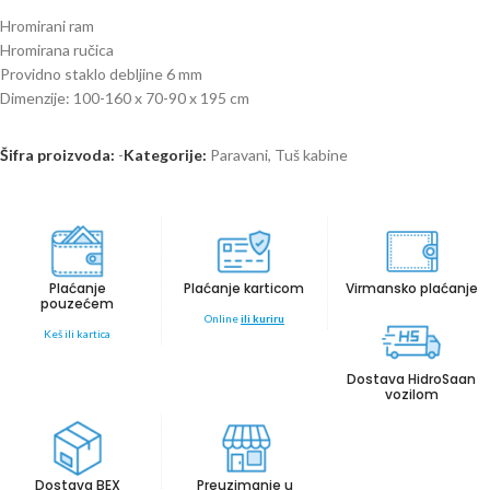
Hromirani ram
Hromirana ručica
Providno staklo debljine 6 mm
Dimenzije: 100-160 x 70-90 x 195 cm
Šifra proizvoda:
-
Kategorije:
Paravani
,
Tuš kabine
Plaćanje
Plaćanje karticom
Virmansko plaćanje
pouzećem
Online
ili kuriru
Keš ili kartica
Dostava HidroSaan
vozilom
Dostava BEX
Preuzimanje u