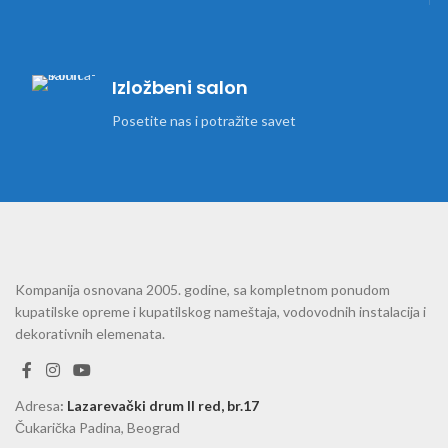
Izložbeni salon
Posetite nas i potražite savet
Kompanija osnovana 2005. godine, sa kompletnom ponudom
kupatilske opreme i kupatilskog nameštaja, vodovodnih instalacija i
dekorativnih elemenata.
Adresa
:
Lazarevački drum II red, br.17
Čukarička Padina, Beograd