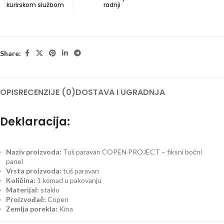
kurirskom službom
radnji
Share:
OPIS
RECENZIJE (0)
DOSTAVA I UGRADNJA
Deklaracija:
Naziv proizvoda:
Tuš paravan COPEN PROJECT – fiksni bočni
panel
Vrsta proizvoda:
tuš paravan
Količina:
1 komad u pakovanju
Materijal:
staklo
Proizvođač:
Copen
Zemlja porekla:
Kina