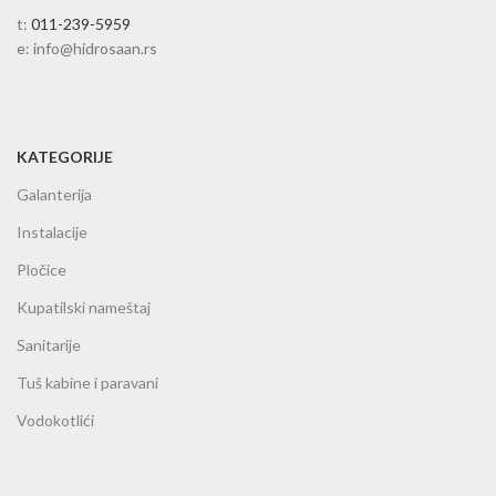
t:
011-239-5959
e: info@hidrosaan.rs
KATEGORIJE
Galanterija
Instalacije
Pločice
Kupatilski nameštaj
Sanitarije
Tuš kabine i paravani
Vodokotlići