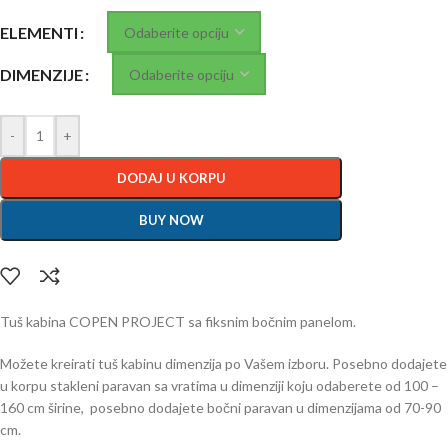
ELEMENTI
DIMENZIJE
-
+
DODAJ U KORPU
BUY NOW
Tuš kabina COPEN PROJECT sa fiksnim bočnim panelom.
Možete kreirati tuš kabinu dimenzija po Vašem izboru. Posebno dodajete
u korpu stakleni paravan sa vratima u dimenziji koju odaberete od 100 –
160 cm širine, posebno dodajete bočni paravan u dimenzijama od 70-90
cm.