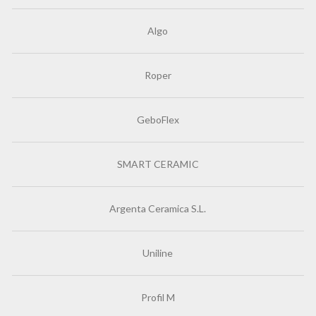
Algo
Roper
GeboFlex
SMART CERAMIC
Argenta Ceramica S.L.
Uniline
Profil M
Tuš
paravan
11.660,00
RSD